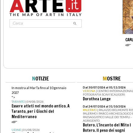
CARL
N
OTIZIE
M
OSTRE
Dal 30/07/2026 al 01/11/2026
In mostra al MarTa fino al 10 gennaio
VERONA
| CENTRO INTERNAZIONAL
2027
FOTOGRAFIA SCAVI SCALIGERI
">
Dorothea Lange
TARANTO
| 04/08/2026
Essere atleti nel mondo antico. A
Dal 24/07/2026 al 31/10/2026
PALERMO
| PALAZZO BELMONTE RIS
Taranto, per i Giochi del
PALERMO I PARCO ARCHEOLOGICO 
Mediterraneo
PAESAGGISTICO VALLE DEI TEMPLI -
AGRIGENTO
Botero. L’incanto del Mito I
Botero. Il peso dei sogni
UDINE
| 01/08/2026