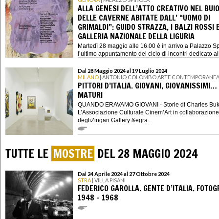
ALLA GENESI DELL’ATTO CREATIVO NEL BUI
DELLE CAVERNE ABITATE DALL’ “UOMO DI
GRIMALDI”: GUIDO STRAZZA, I BALZI ROSSI 
GALLERIA NAZIONALE DELLA LIGURIA
Martedì 28 maggio alle 16.00 è in arrivo a Palazzo S
l’ultimo appuntamento del ciclo di incontri dedicato al
nuove acquisi...
Dal 28 Maggio 2024 al 19 Luglio 2024
MILANO
| ANTONIO COLOMBO ARTE CONTEMPORANE
PITTORI D’ITALIA. GIOVANI, GIOVANISSIMI…
MATURI
QUANDO ERAVAMO GIOVANI - Storie di Charles Bu
L’Associazione Culturale Cinem’Art in collaborazione
degliZingari Gallery &egra...
TUTTE LE
MOSTRE
DEL 28 MAGGIO 2024
Dal 24 Aprile 2024 al 27 Ottobre 2024
STRA
| VILLA PISANI
FEDERICO GAROLLA. GENTE D’ITALIA. FOTOG
1948 – 1968