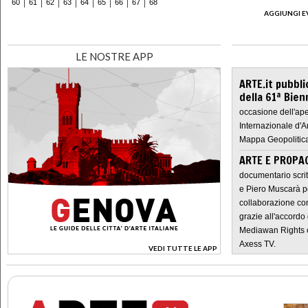
60
61
62
63
64
65
66
67
68
AGGIUNGI E
LE NOSTRE APP
ARTE.it pubbli
della 61ª Bien
occasione dell'ape
Internazionale d'A
Mappa Geopolitica
ARTE E PROPAG
documentario scrit
e Piero Muscarà pe
collaborazione con
grazie all'accordo 
Mediawan Rights c
Axess TV.
VEDI TUTTE LE APP
>