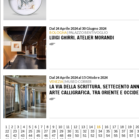
Dal 24 Aprile 2024 al 30 Giugno 2024
BOLOGNA
| PALAZZO BENTIVOGLIO
LUIGI GHIRRI. ATELIER MORANDI
Dal 24 Aprile 2024 al 15 Ottobre 2024
VENEZIA
| MUSEO CORRER
LA VIA DELLA SCRITTURA. SETTECENTO ANNI
ARTE CALLIGRAFICA. TRA ORIENTE E OCCID
1
2
3
4
5
6
7
8
9
10
11
12
13
14
15
16
17
18
19
2
22
23
24
25
26
27
28
29
30
31
32
33
34
35
36
37
38
3
41
42
43
44
45
46
47
48
49
50
51
52
53
54
55
56
57
5