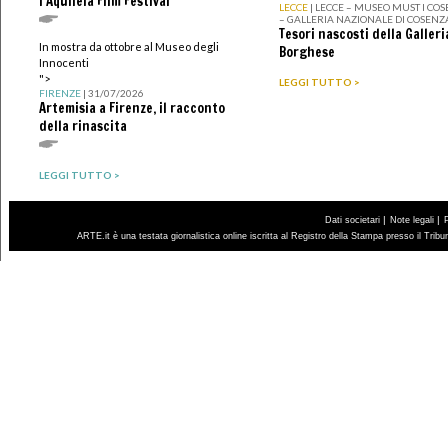
l'Aquileia Film Festival
LECCE
| LECCE – MUSEO MUST I CO
– GALLERIA NAZIONALE DI COSENZ
Tesori nascosti della Galleri
In mostra da ottobre al Museo degli
Borghese
Innocenti
">
LEGGI TUTTO >
FIRENZE
| 31/07/2026
Artemisia a Firenze, il racconto
della rinascita
LEGGI TUTTO >
|
|
Dati societari
Note legali
ARTE.it è una testata giornalistica online iscritta al Registro della Stampa presso il Trib