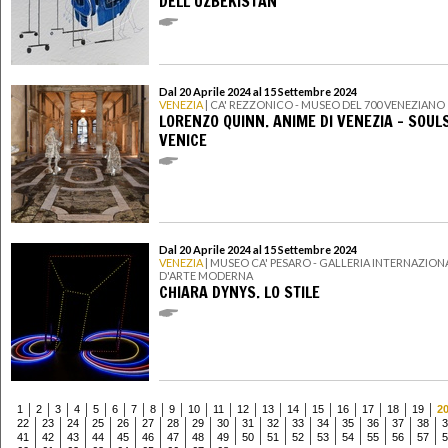
DELL’UZBEKISTAN
Dal 20 Aprile 2024 al 15 Settembre 2024
VENEZIA
| CA' REZZONICO - MUSEO DEL 700 VENEZIANO
LORENZO QUINN. ANIME DI VENEZIA – SOUL
VENICE
Dal 20 Aprile 2024 al 15 Settembre 2024
VENEZIA
| MUSEO CA' PESARO - GALLERIA INTERNAZION
D'ARTE MODERNA
CHIARA DYNYS. LO STILE
1
2
3
4
5
6
7
8
9
10
11
12
13
14
15
16
17
18
19
2
22
23
24
25
26
27
28
29
30
31
32
33
34
35
36
37
38
3
41
42
43
44
45
46
47
48
49
50
51
52
53
54
55
56
57
5