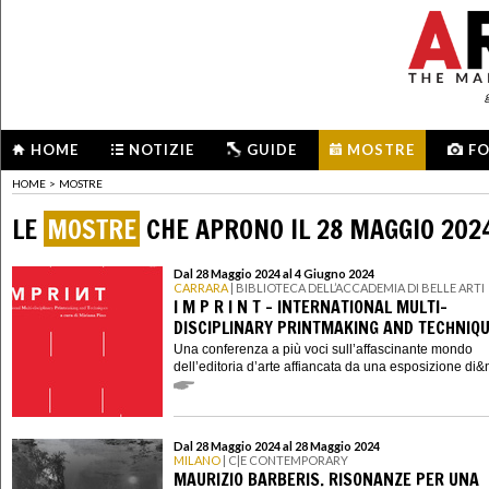
HOME
NOTIZIE
GUIDE
MOSTRE
F
HOME
>
MOSTRE
LE
MOSTRE
CHE APRONO IL 28 MAGGIO 202
Dal 28 Maggio 2024 al 4 Giugno 2024
CARRARA
| BIBLIOTECA DELL’ACCADEMIA DI BELLE ARTI
I M P R I N T - INTERNATIONAL MULTI-
DISCIPLINARY PRINTMAKING AND TECHNIQ
Una conferenza a più voci sull’affascinante mondo
dell’editoria d’arte affiancata da una esposizione di&n
Dal 28 Maggio 2024 al 28 Maggio 2024
MILANO
| C|E CONTEMPORARY
MAURIZIO BARBERIS. RISONANZE PER UNA