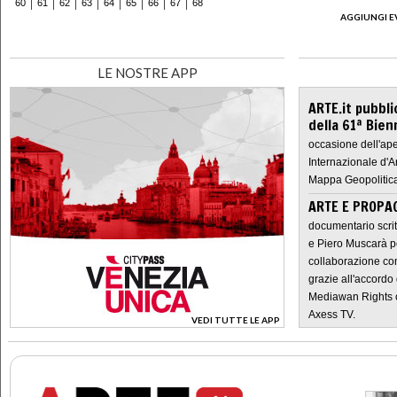
60
61
62
63
64
65
66
67
68
AGGIUNGI E
LE NOSTRE APP
ARTE.it pubbli
della 61ª Bien
occasione dell'ape
Internazionale d'A
Mappa Geopolitica
ARTE E PROPAG
documentario scrit
e Piero Muscarà pe
collaborazione con
grazie all'accordo 
Mediawan Rights c
Axess TV.
VEDI TUTTE LE APP
>