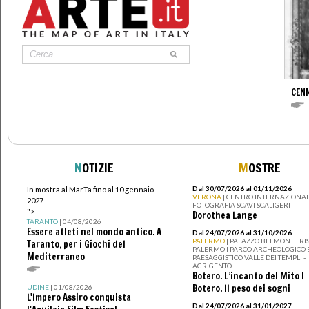
CENN
N
OTIZIE
M
OSTRE
Dal 30/07/2026 al 01/11/2026
In mostra al MarTa fino al 10 gennaio
VERONA
| CENTRO INTERNAZIONAL
2027
FOTOGRAFIA SCAVI SCALIGERI
">
Dorothea Lange
TARANTO
| 04/08/2026
Essere atleti nel mondo antico. A
Dal 24/07/2026 al 31/10/2026
PALERMO
| PALAZZO BELMONTE RIS
Taranto, per i Giochi del
PALERMO I PARCO ARCHEOLOGICO 
Mediterraneo
PAESAGGISTICO VALLE DEI TEMPLI -
AGRIGENTO
Botero. L’incanto del Mito I
Botero. Il peso dei sogni
UDINE
| 01/08/2026
L'Impero Assiro conquista
Dal 24/07/2026 al 31/01/2027