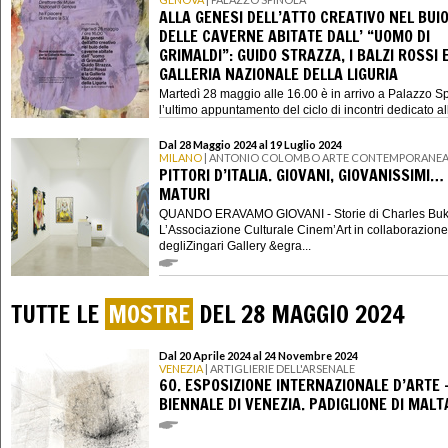
ALLA GENESI DELL’ATTO CREATIVO NEL BUI
DELLE CAVERNE ABITATE DALL’ “UOMO DI
GRIMALDI”: GUIDO STRAZZA, I BALZI ROSSI 
GALLERIA NAZIONALE DELLA LIGURIA
Martedì 28 maggio alle 16.00 è in arrivo a Palazzo S
l’ultimo appuntamento del ciclo di incontri dedicato al
nuove acquisi...
Dal 28 Maggio 2024 al 19 Luglio 2024
MILANO
| ANTONIO COLOMBO ARTE CONTEMPORANE
PITTORI D’ITALIA. GIOVANI, GIOVANISSIMI…
MATURI
QUANDO ERAVAMO GIOVANI - Storie di Charles Bu
L’Associazione Culturale Cinem’Art in collaborazione
degliZingari Gallery &egra...
TUTTE LE
MOSTRE
DEL 28 MAGGIO 2024
Dal 20 Aprile 2024 al 24 Novembre 2024
VENEZIA
| ARTIGLIERIE DELL'ARSENALE
60. ESPOSIZIONE INTERNAZIONALE D’ARTE 
BIENNALE DI VENEZIA. PADIGLIONE DI MALT