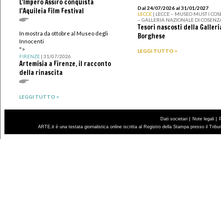
L'Impero Assiro conquista
Dal 24/07/2026 al 31/01/2027
l'Aquileia Film Festival
LECCE
| LECCE – MUSEO MUST I CO
– GALLERIA NAZIONALE DI COSENZ
Tesori nascosti della Galleri
In mostra da ottobre al Museo degli
Borghese
Innocenti
">
LEGGI TUTTO >
FIRENZE
| 31/07/2026
Artemisia a Firenze, il racconto
della rinascita
LEGGI TUTTO >
|
|
Dati societari
Note legali
ARTE.it è una testata giornalistica online iscritta al Registro della Stampa presso il Trib