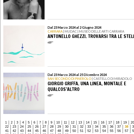
Dal 23 Marzo 2024 al 2 Giugno 2024
CARRARA
| MUDAC | MUSEO DELLE ARTI CARRARA
ANTONELLO GHEZZI. TROVARSI TRA LE STEL
Dal 23 Marzo 2024 al 25 Dicembre 2024
SAN SECONDO DI PINEROLO
| CASTELLO DI MIRADOLO
GIORGIO GRIFFA. UNA LINEA, MONTALE E
QUALCOS’ALTRO
1
2
3
4
5
6
7
8
9
10
11
12
13
14
15
16
17
18
19
2
22
23
24
25
26
27
28
29
30
31
32
33
34
35
36
37
38
3
41
42
43
44
45
46
47
48
49
50
51
52
53
54
55
56
57
5