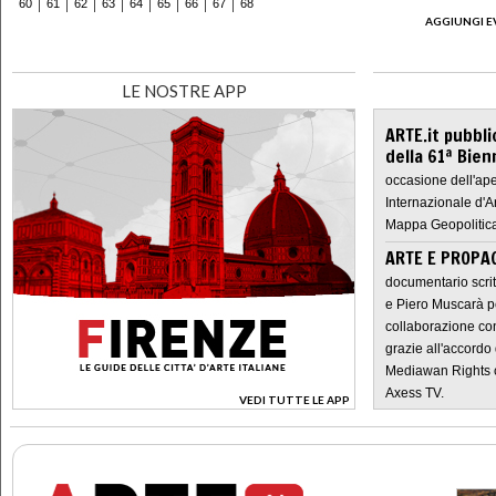
60
61
62
63
64
65
66
67
68
AGGIUNGI E
LE NOSTRE APP
ARTE.it pubbli
della 61ª Bien
occasione dell'ape
Internazionale d'A
Mappa Geopolitica
ARTE E PROPAG
documentario scrit
e Piero Muscarà pe
collaborazione con
grazie all'accordo 
Mediawan Rights c
Axess TV.
VEDI TUTTE LE APP
>