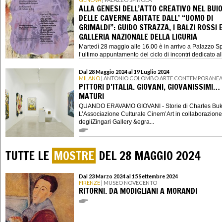
ALLA GENESI DELL’ATTO CREATIVO NEL BUI
DELLE CAVERNE ABITATE DALL’ “UOMO DI
GRIMALDI”: GUIDO STRAZZA, I BALZI ROSSI 
GALLERIA NAZIONALE DELLA LIGURIA
Martedì 28 maggio alle 16.00 è in arrivo a Palazzo S
l’ultimo appuntamento del ciclo di incontri dedicato al
nuove acquisi...
Dal 28 Maggio 2024 al 19 Luglio 2024
MILANO
| ANTONIO COLOMBO ARTE CONTEMPORANE
PITTORI D’ITALIA. GIOVANI, GIOVANISSIMI…
MATURI
QUANDO ERAVAMO GIOVANI - Storie di Charles Bu
L’Associazione Culturale Cinem’Art in collaborazione
degliZingari Gallery &egra...
TUTTE LE
MOSTRE
DEL 28 MAGGIO 2024
Dal 23 Marzo 2024 al 15 Settembre 2024
FIRENZE
| MUSEO NOVECENTO
RITORNI. DA MODIGLIANI A MORANDI