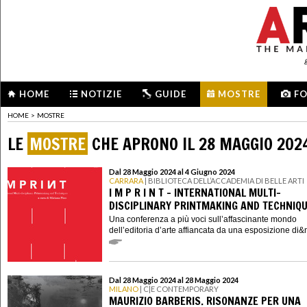
HOME
NOTIZIE
GUIDE
MOSTRE
F
HOME
>
MOSTRE
LE
MOSTRE
CHE APRONO IL 28 MAGGIO 202
Dal 28 Maggio 2024 al 4 Giugno 2024
CARRARA
| BIBLIOTECA DELL’ACCADEMIA DI BELLE ARTI
I M P R I N T - INTERNATIONAL MULTI-
DISCIPLINARY PRINTMAKING AND TECHNIQ
Una conferenza a più voci sull’affascinante mondo
dell’editoria d’arte affiancata da una esposizione di&n
Dal 28 Maggio 2024 al 28 Maggio 2024
MILANO
| C|E CONTEMPORARY
MAURIZIO BARBERIS. RISONANZE PER UNA