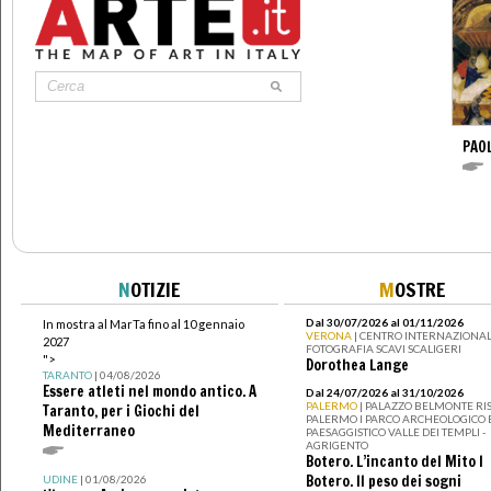
PAO
N
OTIZIE
M
OSTRE
Dal 30/07/2026 al 01/11/2026
In mostra al MarTa fino al 10 gennaio
VERONA
| CENTRO INTERNAZIONAL
2027
FOTOGRAFIA SCAVI SCALIGERI
">
Dorothea Lange
TARANTO
| 04/08/2026
Essere atleti nel mondo antico. A
Dal 24/07/2026 al 31/10/2026
PALERMO
| PALAZZO BELMONTE RIS
Taranto, per i Giochi del
PALERMO I PARCO ARCHEOLOGICO 
Mediterraneo
PAESAGGISTICO VALLE DEI TEMPLI -
AGRIGENTO
Botero. L’incanto del Mito I
Botero. Il peso dei sogni
UDINE
| 01/08/2026