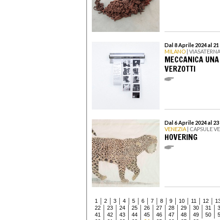
Dal 8 Aprile 2024 al 2
MILANO
| VIASATERN
MECCANICA UNA 
VERZOTTI
Dal 6 Aprile 2024 al 2
VENEZIA
| CAPSULE V
HOVERING
1
2
3
4
5
6
7
8
9
10
11
12
1
22
23
24
25
26
27
28
29
30
31
41
42
43
44
45
46
47
48
49
50