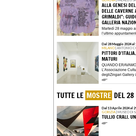
ALLA GENESI DEL
DELLE CAVERNE A
GRIMALDI”: GUID
GALLERIA NAZION
Martedì 28 maggio al
l’ultimo appuntamento
nuove acquisi...
Dal 28 Maggio 2024 al 
MILANO
| ANTONIO 
PITTORI D’ITALI
MATURI
QUANDO ERAVAMO GI
L’Associazione Cultu
degliZingari Gallery 
TUTTE LE
MOSTRE
DEL 28
Dal 13 Aprile 2024 al 
GORIZIA
| MUSEO DI 
TULLIO CRALI. U