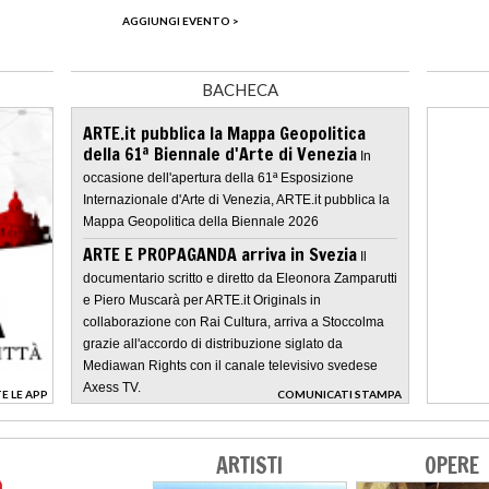
AGGIUNGI EVENTO >
BACHECA
ARTE.it pubblica la Mappa Geopolitica
della 61ª Biennale d'Arte di Venezia
In
occasione dell'apertura della 61ª Esposizione
Internazionale d'Arte di Venezia, ARTE.it pubblica la
Mappa Geopolitica della Biennale 2026
ARTE E PROPAGANDA arriva in Svezia
Il
documentario scritto e diretto da Eleonora Zamparutti
e Piero Muscarà per ARTE.it Originals in
collaborazione con Rai Cultura, arriva a Stoccolma
grazie all'accordo di distribuzione siglato da
Mediawan Rights con il canale televisivo svedese
Axess TV.
E LE APP
COMUNICATI STAMPA
>
ARTISTI
OPERE