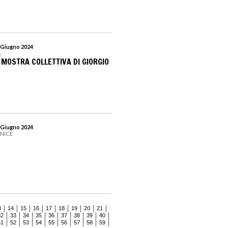
1 Giugno 2024
A
MOSTRA COLLETTIVA DI GIORGIO
3 Giugno 2024
ENICE
3
14
15
16
17
18
19
20
21
32
33
34
35
36
37
38
39
40
51
52
53
54
55
56
57
58
59