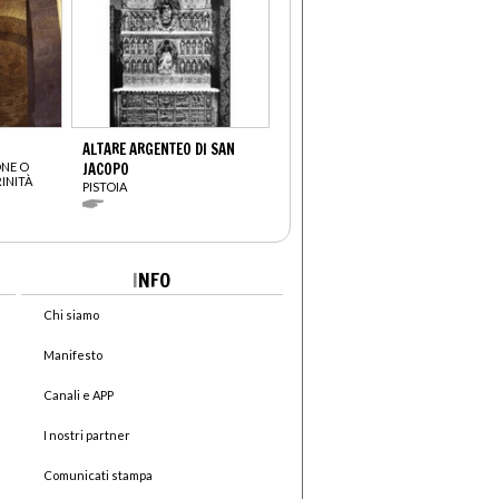
ALTARE ARGENTEO DI SAN
ONE O
JACOPO
INITÀ
PISTOIA
I
NFO
Chi siamo
Manifesto
Canali e APP
I nostri partner
Comunicati stampa