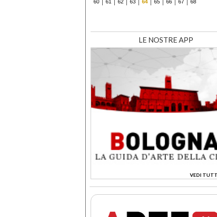
60
61
62
63
64
65
66
67
68
LE NOSTRE APP
VEDI TUTT
>