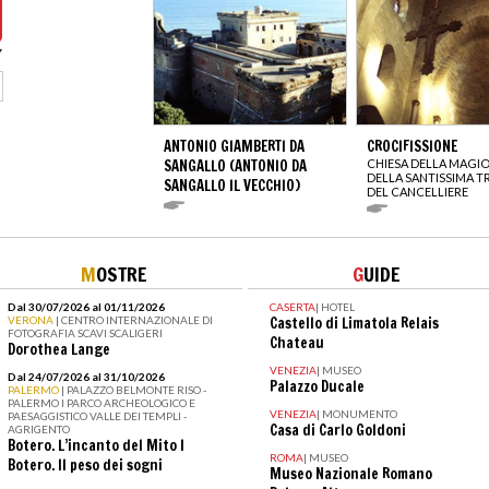
ANTONIO GIAMBERTI DA
CROCIFISSIONE
SANGALLO (ANTONIO DA
CHIESA DELLA MAGI
DELLA SANTISSIMA TR
SANGALLO IL VECCHIO)
DEL CANCELLIERE
M
OSTRE
G
UIDE
Dal 30/07/2026 al 01/11/2026
CASERTA
|
HOTEL
VERONA
| CENTRO INTERNAZIONALE DI
Castello di Limatola Relais
FOTOGRAFIA SCAVI SCALIGERI
Chateau
Dorothea Lange
VENEZIA
|
MUSEO
Dal 24/07/2026 al 31/10/2026
Palazzo Ducale
PALERMO
| PALAZZO BELMONTE RISO -
PALERMO I PARCO ARCHEOLOGICO E
VENEZIA
|
MONUMENTO
PAESAGGISTICO VALLE DEI TEMPLI -
Casa di Carlo Goldoni
AGRIGENTO
Botero. L’incanto del Mito I
ROMA
|
MUSEO
Botero. Il peso dei sogni
Museo Nazionale Romano