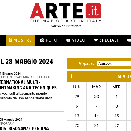
giovedì 6 agosto 2026
MOSTRE
FOTO
VIDEO
SPECIALI
L 28 MAGGIO 2024
Regione
 4 Giugno 2024
MAG
CA DELL’ACCADEMIA DI BELLE ARTI
INTERNATIONAL MULTI-
RINTMAKING AND TECHNIQUES
LUN
MAR
MER
 voci sull’affascinante mondo
29
30
1
affiancata da una esposizione di&n...
6
7
8
13
14
15
 28 Maggio 2024
EMPORARY
20
21
22
RIS. RISONANZE PER UNA