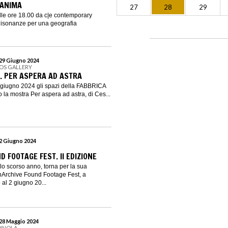
’ANIMA
27
28
29
lle ore 18.00 da c|e contemporary
Risonanze per una geografia
 29 Giugno 2024
EOS GALLERY
. PER ASPERA AD ASTRA
 giugno 2024 gli spazi della FABBRICA
 la mostra Per aspera ad astra, di Ces...
 2 Giugno 2024
 FOOTAGE FEST. II EDIZIONE
lo scorso anno, torna per la sua
Archive Found Footage Fest, a
al 2 giugno 20...
 28 Maggio 2024
PINOLA