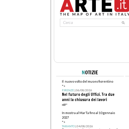
N
OTIZIE
Il nuovo volto del museo fiorentino
">
FIRENZE
| 06/08/2026
Nel futuro degli Uffizi. Tra due
anni la chiusura dei lavori
In mostra al MarTa fino al 10 gennaio
2027
">
TARANTO
| 04/08/2026