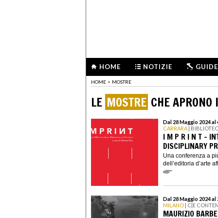
HOME
NOTIZIE
GUIDE
HOME
>
MOSTRE
LE
MOSTRE
CHE APRONO I
Dal 28 Maggio 2024 al
CARRARA
| BIBLIOTE
I M P R I N T - 
DISCIPLINARY P
Una conferenza a più
dell’editoria d’arte 
Dal 28 Maggio 2024 al
MILANO
| C|E CONT
MAURIZIO BARBE