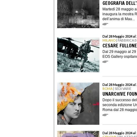
GEOGRAFIA DELL
Martedì 28 maggio a
inaugura la mostra 
dell’anima di Mau...
Dal 28 Maggio 2024 al
MILANO
| FABBRICA 
CESARE FULLONE
Dal 29 maggio al 29
EOS Gallery ospitano
Dal 28 Maggio 2024 al
ROMA
| SEDI VARIE
UNARCHIVE FOUND
Dopo il successo del
seconda edizione Un
Roma dal 28 maggio 
Dal 28 Maggio 2024 al
GENOVA
| PALAZZO S