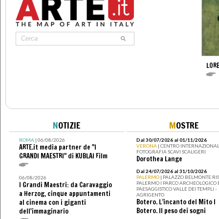
LOR
N
OTIZIE
M
OSTRE
ROMA
| 06/08/2026
Dal 30/07/2026 al 01/11/2026
ARTE.it media partner de "I
VERONA
| CENTRO INTERNAZIONAL
FOTOGRAFIA SCAVI SCALIGERI
GRANDI MAESTRI" di KUBLAI Film
Dorothea Lange
Dal 24/07/2026 al 31/10/2026
PALERMO
| PALAZZO BELMONTE RIS
06/08/2026
PALERMO I PARCO ARCHEOLOGICO 
I Grandi Maestri: da Caravaggio
PAESAGGISTICO VALLE DEI TEMPLI -
a Herzog, cinque appuntamenti
AGRIGENTO
Botero. L’incanto del Mito I
al cinema con i giganti
Botero. Il peso dei sogni
dell'immaginario