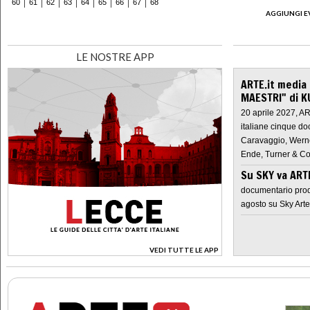
60
61
62
63
64
65
66
67
68
AGGIUNGI E
LE NOSTRE APP
ARTE.it media
MAESTRI" di K
20 aprile 2027, A
italiane cinque do
Caravaggio, Werne
Ende, Turner & Co
Su SKY va AR
documentario prod
agosto su Sky Arte
VEDI TUTTE LE APP
>