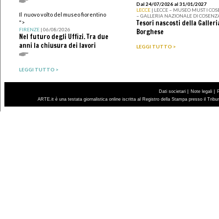
Dal 24/07/2026 al 31/01/2027
LECCE
| LECCE – MUSEO MUST I CO
Il nuovo volto del museo fiorentino
– GALLERIA NAZIONALE DI COSENZ
Tesori nascosti della Galleri
">
FIRENZE
| 06/08/2026
Borghese
Nel futuro degli Uffizi. Tra due
anni la chiusura dei lavori
LEGGI TUTTO >
LEGGI TUTTO >
|
|
Dati societari
Note legali
ARTE.it è una testata giornalistica online iscritta al Registro della Stampa presso il Trib