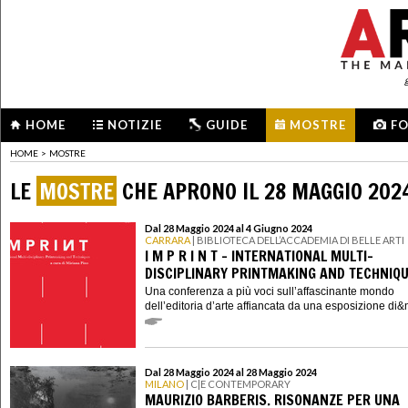
HOME
NOTIZIE
GUIDE
MOSTRE
F
HOME
>
MOSTRE
LE
MOSTRE
CHE APRONO IL 28 MAGGIO 202
Dal 28 Maggio 2024 al 4 Giugno 2024
CARRARA
| BIBLIOTECA DELL’ACCADEMIA DI BELLE ARTI
I M P R I N T - INTERNATIONAL MULTI-
DISCIPLINARY PRINTMAKING AND TECHNIQ
Una conferenza a più voci sull’affascinante mondo
dell’editoria d’arte affiancata da una esposizione di&n
Dal 28 Maggio 2024 al 28 Maggio 2024
MILANO
| C|E CONTEMPORARY
MAURIZIO BARBERIS. RISONANZE PER UNA