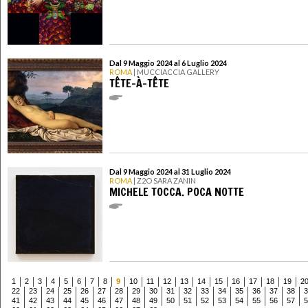
Dal 9 Maggio 2024 al 6 Luglio 2024
ROMA
| MUCCIACCIA GALLERY
TÊTE-À-TÊTE
Dal 9 Maggio 2024 al 31 Luglio 2024
ROMA
| Z2O SARA ZANIN
MICHELE TOCCA. POCA NOTTE
1
2
3
4
5
6
7
8
9
10
11
12
13
14
15
16
17
18
19
2
22
23
24
25
26
27
28
29
30
31
32
33
34
35
36
37
38
3
41
42
43
44
45
46
47
48
49
50
51
52
53
54
55
56
57
5