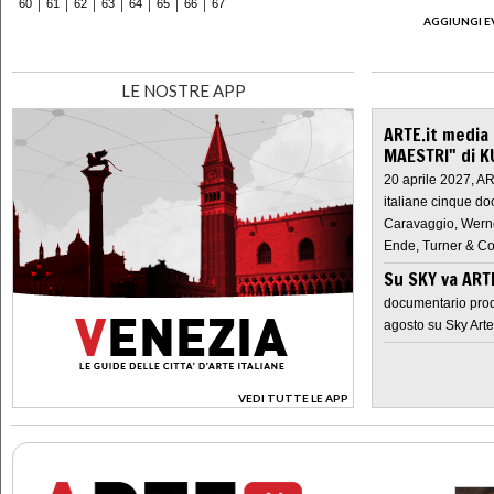
60
61
62
63
64
65
66
67
AGGIUNGI E
LE NOSTRE APP
ARTE.it media
MAESTRI" di K
20 aprile 2027, A
italiane cinque do
Caravaggio, Werne
Ende, Turner & Co
Su SKY va AR
documentario prod
agosto su Sky Arte
VEDI TUTTE LE APP
>