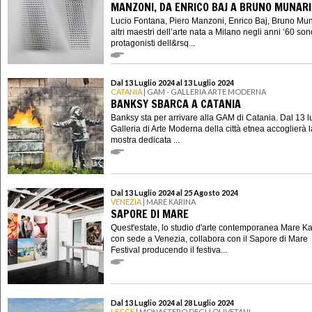
MANZONI, DA ENRICO BAJ A BRUNO MUNARI
Lucio Fontana, Piero Manzoni, Enrico Baj, Bruno Mun
altri maestri dell’arte nata a Milano negli anni ‘60 son
protagonisti dell&rsq...
Dal 13 Luglio 2024 al 13 Luglio 2024
CATANIA
| GAM - GALLERIA ARTE MODERNA
BANKSY SBARCA A CATANIA
Banksy sta per arrivare alla GAM di Catania. Dal 13 lu
Galleria di Arte Moderna della città etnea accoglierà l
mostra dedicata ...
Dal 13 Luglio 2024 al 25 Agosto 2024
VENEZIA
| MARE KARINA
SAPORE DI MARE
Quest'estate, lo studio d'arte contemporanea Mare Ka
con sede a Venezia, collabora con il Sapore di Mare
Festival producendo il festiva...
Dal 13 Luglio 2024 al 28 Luglio 2024
LECCE
| MONASTERO DEGLI OLIVETANI