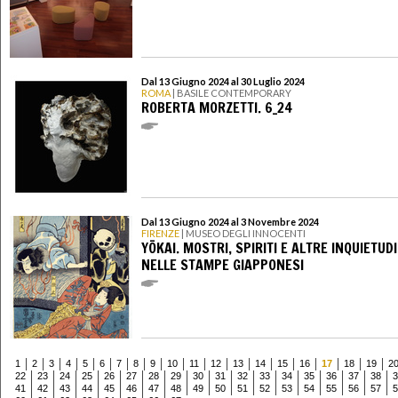
Dal 13 Giugno 2024 al 30 Luglio 2024
ROMA
| BASILE CONTEMPORARY
ROBERTA MORZETTI. 6_24
Dal 13 Giugno 2024 al 3 Novembre 2024
FIRENZE
| MUSEO DEGLI INNOCENTI
YŌKAI. MOSTRI, SPIRITI E ALTRE INQUIETUDI
NELLE STAMPE GIAPPONESI
1
2
3
4
5
6
7
8
9
10
11
12
13
14
15
16
17
18
19
2
22
23
24
25
26
27
28
29
30
31
32
33
34
35
36
37
38
3
41
42
43
44
45
46
47
48
49
50
51
52
53
54
55
56
57
5