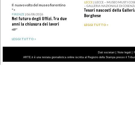
LECCE
| LECCE – MUSEO MUST I CO
Il nuovo volto del museo fiorentino
– GALLERIA NAZIONALE DI COSENZ
Tesori nascosti della Galleri
">
FIRENZE
| 06/08/2026
Borghese
Nel futuro degli Uffizi. Tra due
anni la chiusura dei lavori
LEGGI TUTTO >
LEGGI TUTTO >
|
|
Dati societari
Note legali
ARTE.it è una testata giornalistica online iscritta al Registro della Stampa presso il Trib