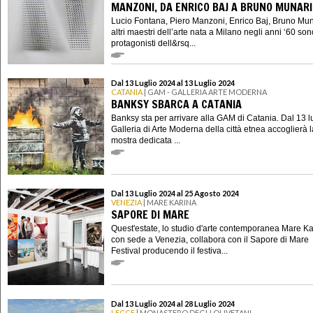
MANZONI, DA ENRICO BAJ A BRUNO MUNARI
Lucio Fontana, Piero Manzoni, Enrico Baj, Bruno Mun
altri maestri dell’arte nata a Milano negli anni ‘60 son
protagonisti dell&rsq...
Dal 13 Luglio 2024 al 13 Luglio 2024
CATANIA
| GAM - GALLERIA ARTE MODERNA
BANKSY SBARCA A CATANIA
Banksy sta per arrivare alla GAM di Catania. Dal 13 lu
Galleria di Arte Moderna della città etnea accoglierà l
mostra dedicata ...
Dal 13 Luglio 2024 al 25 Agosto 2024
VENEZIA
| MARE KARINA
SAPORE DI MARE
Quest'estate, lo studio d'arte contemporanea Mare Ka
con sede a Venezia, collabora con il Sapore di Mare
Festival producendo il festiva...
Dal 13 Luglio 2024 al 28 Luglio 2024
LECCE
| MONASTERO DEGLI OLIVETANI