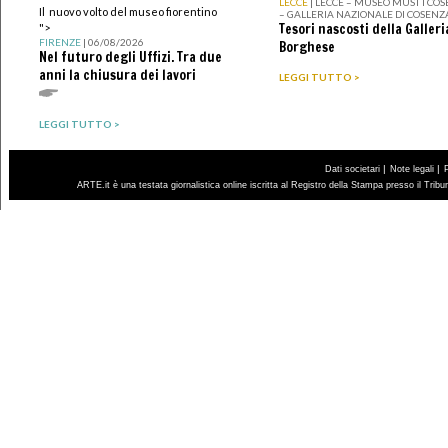
LECCE
| LECCE – MUSEO MUST I CO
Il nuovo volto del museo fiorentino
– GALLERIA NAZIONALE DI COSENZ
Tesori nascosti della Galleri
">
FIRENZE
| 06/08/2026
Borghese
Nel futuro degli Uffizi. Tra due
anni la chiusura dei lavori
LEGGI TUTTO >
LEGGI TUTTO >
|
|
Dati societari
Note legali
ARTE.it è una testata giornalistica online iscritta al Registro della Stampa presso il Trib