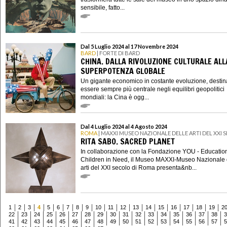
sensibile, fatto...
Dal 5 Luglio 2024 al 17 Novembre 2024
BARD
| FORTE DI BARD
CHINA. DALLA RIVOLUZIONE CULTURALE ALL
SUPERPOTENZA GLOBALE
Un gigante economico in costante evoluzione, destin
essere sempre più centrale negli equilibri geopolitici
mondiali: la Cina è ogg...
Dal 4 Luglio 2024 al 4 Agosto 2024
ROMA
| MAXXI MUSEO NAZIONALE DELLE ARTI DEL XXI
RITA SABO. SACRED PLANET
In collaborazione con la Fondazione YOU - Education
Children in Need, il Museo MAXXI-Museo Nazionale 
arti del XXI secolo di Roma presenta&nb...
1
2
3
4
5
6
7
8
9
10
11
12
13
14
15
16
17
18
19
2
22
23
24
25
26
27
28
29
30
31
32
33
34
35
36
37
38
3
41
42
43
44
45
46
47
48
49
50
51
52
53
54
55
56
57
5