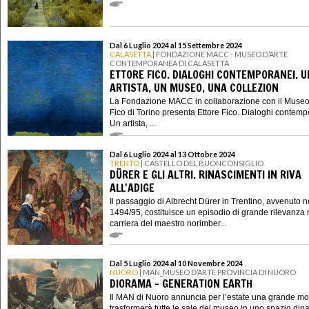
Dal 6 Luglio 2024 al 15 Settembre 2024
CALASETTA
| FONDAZIONE MACC - MUSEO D’ARTE
CONTEMPORANEA DI CALASETTA
ETTORE FICO. DIALOGHI CONTEMPORANEI. U
ARTISTA, UN MUSEO, UNA COLLEZION
La Fondazione MACC in collaborazione con il Museo
Fico di Torino presenta Ettore Fico. Dialoghi contemp
Un artista, ...
Dal 6 Luglio 2024 al 13 Ottobre 2024
TRENTO
| CASTELLO DEL BUONCONSIGLIO
DÜRER E GLI ALTRI. RINASCIMENTI IN RIVA
ALL'ADIGE
Il passaggio di Albrecht Dürer in Trentino, avvenuto n
1494/95, costituisce un episodio di grande rilevanza 
carriera del maestro norimber...
Dal 5 Luglio 2024 al 10 Novembre 2024
NUORO
| MAN_MUSEO D’ARTE PROVINCIA DI NUORO
DIORAMA – GENERATION EARTH
Il MAN di Nuoro annuncia per l’estate una grande mo
trasformerà tutte le sale del museo in uno spazio din