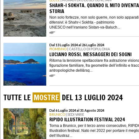
SHAHR-I SOKHTA. QUANDO IL MITO DIVENTA
STORIA
Non solo fortezze, non solo guerre, non solo apparati
difensivi: è Shahr-i Sokhta - patrimonio
UNESCO nell’iraniano Sistan-va-Baluch...
Dal 13 Luglio 2024 al 26 Luglio 2024
PIOMBINO
| CASTELLO DI POPULONIA
LUCIANO ROSSI. MESSAGGERI DEI SOGNI
Ritorna la tensione spettacolare fra astrazione vision
figurazione familiare, fra geometrie dell’infinito e trac
antropologiche dell&rsq...
TUTTE LE
MOSTRE
DEL 13 LUGLIO 2024
Dal 6 Luglio 2024 al 31 Agosto 2024
BRUNICO
| SEDI VARIE
RIPIDO ILLUSTRATION FESTIVAL 2024
Torna a Brunico, per il terzo anno consecutivo, RIPI
Illustration festival. Nato nel 2022 per portare il megli
dell’illustraz...