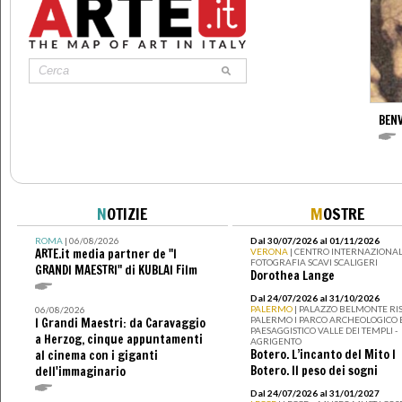
BENV
N
OTIZIE
M
OSTRE
ROMA
| 06/08/2026
Dal 30/07/2026 al 01/11/2026
ARTE.it media partner de "I
VERONA
| CENTRO INTERNAZIONAL
FOTOGRAFIA SCAVI SCALIGERI
GRANDI MAESTRI" di KUBLAI Film
Dorothea Lange
Dal 24/07/2026 al 31/10/2026
PALERMO
| PALAZZO BELMONTE RIS
06/08/2026
PALERMO I PARCO ARCHEOLOGICO 
I Grandi Maestri: da Caravaggio
PAESAGGISTICO VALLE DEI TEMPLI -
a Herzog, cinque appuntamenti
AGRIGENTO
Botero. L’incanto del Mito I
al cinema con i giganti
Botero. Il peso dei sogni
dell'immaginario
Dal 24/07/2026 al 31/01/2027