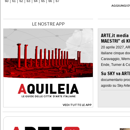
60
61
62
63
64
65
66
67
AGGIUNGI E
LE NOSTRE APP
ARTE.it media
MAESTRI" di K
20 aprile 2027, A
italiane cinque do
Caravaggio, Werne
Ende, Turner & Co
Su SKY va AR
documentario prod
agosto su Sky Arte
VEDI TUTTE LE APP
>