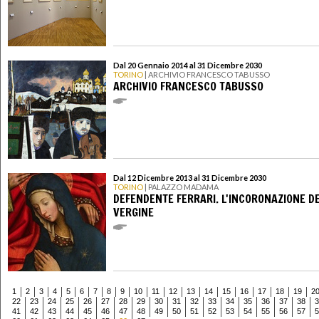
Dal 20 Gennaio 2014 al 31 Dicembre 2030
TORINO
| ARCHIVIO FRANCESCO TABUSSO
ARCHIVIO FRANCESCO TABUSSO
Dal 12 Dicembre 2013 al 31 Dicembre 2030
TORINO
| PALAZZO MADAMA
DEFENDENTE FERRARI. L'INCORONAZIONE D
VERGINE
1
2
3
4
5
6
7
8
9
10
11
12
13
14
15
16
17
18
19
2
22
23
24
25
26
27
28
29
30
31
32
33
34
35
36
37
38
3
41
42
43
44
45
46
47
48
49
50
51
52
53
54
55
56
57
5