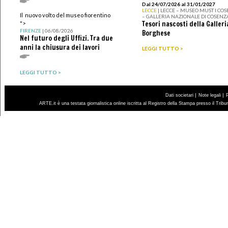
Dal 24/07/2026 al 31/01/2027
LECCE
| LECCE – MUSEO MUST I CO
Il nuovo volto del museo fiorentino
– GALLERIA NAZIONALE DI COSENZ
Tesori nascosti della Galleri
">
FIRENZE
| 06/08/2026
Borghese
Nel futuro degli Uffizi. Tra due
anni la chiusura dei lavori
LEGGI TUTTO >
LEGGI TUTTO >
|
|
Dati societari
Note legali
ARTE.it è una testata giornalistica online iscritta al Registro della Stampa presso il Trib