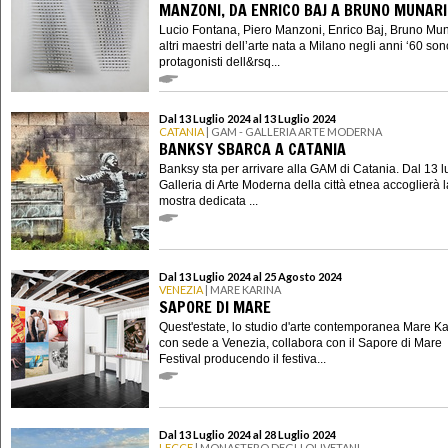
MANZONI, DA ENRICO BAJ A BRUNO MUNARI
Lucio Fontana, Piero Manzoni, Enrico Baj, Bruno Mun
altri maestri dell’arte nata a Milano negli anni ‘60 son
protagonisti dell&rsq...
Dal 13 Luglio 2024 al 13 Luglio 2024
CATANIA
| GAM - GALLERIA ARTE MODERNA
BANKSY SBARCA A CATANIA
Banksy sta per arrivare alla GAM di Catania. Dal 13 lu
Galleria di Arte Moderna della città etnea accoglierà l
mostra dedicata ...
Dal 13 Luglio 2024 al 25 Agosto 2024
VENEZIA
| MARE KARINA
SAPORE DI MARE
Quest'estate, lo studio d'arte contemporanea Mare Ka
con sede a Venezia, collabora con il Sapore di Mare
Festival producendo il festiva...
Dal 13 Luglio 2024 al 28 Luglio 2024
LECCE
| MONASTERO DEGLI OLIVETANI