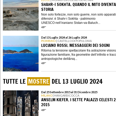
SHAHR-I SOKHTA. QUANDO IL MITO DIVENTA
STORIA
Non solo fortezze, non solo guerre, non solo apparati
difensivi: è Shahr-i Sokhta - patrimonio
UNESCO nell’iraniano Sistan-va-Baluch...
Dal 13 Luglio 2024 al 26 Luglio 2024
PIOMBINO
| CASTELLO DI POPULONIA
LUCIANO ROSSI. MESSAGGERI DEI SOGNI
Ritorna la tensione spettacolare fra astrazione vision
figurazione familiare, fra geometrie dell’infinito e trac
antropologiche dell&rsq...
TUTTE LE
MOSTRE
DEL 13 LUGLIO 2024
Dal 25 Settembre 2015 al 31 Dicembre 2025
MILANO
| HANGARBICOCCA
ANSELM KIEFER. I SETTE PALAZZI CELESTI 
2015