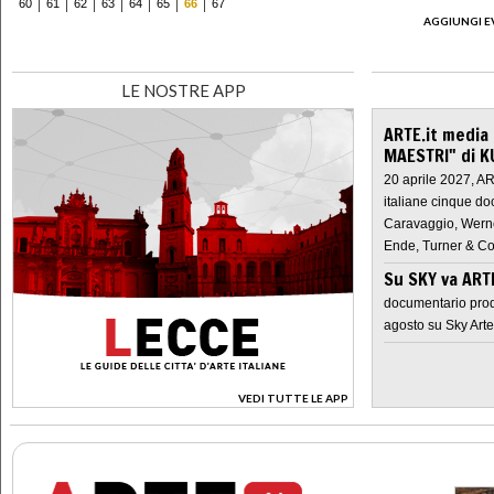
60
61
62
63
64
65
66
67
AGGIUNGI E
LE NOSTRE APP
ARTE.it media
MAESTRI" di K
20 aprile 2027, A
italiane cinque do
Caravaggio, Werne
Ende, Turner & Co
Su SKY va AR
documentario prod
agosto su Sky Arte
VEDI TUTTE LE APP
>