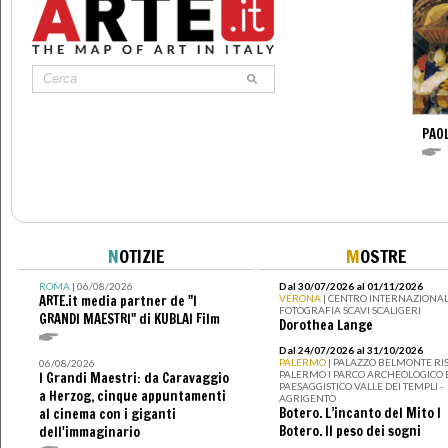
PAO
N
OTIZIE
M
OSTRE
ROMA
| 06/08/2026
Dal 30/07/2026 al 01/11/2026
ARTE.it media partner de "I
VERONA
| CENTRO INTERNAZIONAL
FOTOGRAFIA SCAVI SCALIGERI
GRANDI MAESTRI" di KUBLAI Film
Dorothea Lange
Dal 24/07/2026 al 31/10/2026
PALERMO
| PALAZZO BELMONTE RIS
06/08/2026
PALERMO I PARCO ARCHEOLOGICO 
I Grandi Maestri: da Caravaggio
PAESAGGISTICO VALLE DEI TEMPLI -
a Herzog, cinque appuntamenti
AGRIGENTO
Botero. L’incanto del Mito I
al cinema con i giganti
Botero. Il peso dei sogni
dell'immaginario