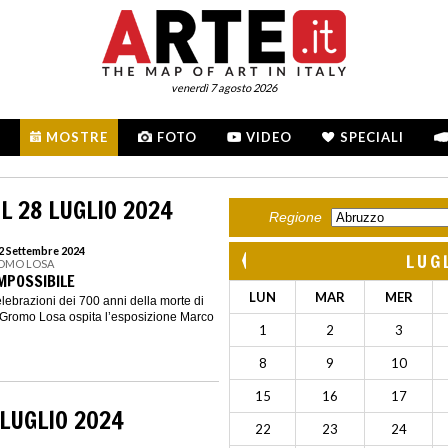
venerdì 7 agosto 2026
MOSTRE
FOTO
VIDEO
SPECIALI
L 28 LUGLIO 2024
Regione
22 Settembre 2024
LUG
ROMO LOSA
MPOSSIBILE
LUN
MAR
MER
lebrazioni dei 700 anni della morte di
Gromo Losa ospita l’esposizione Marco
1
2
3
8
9
10
15
16
17
LUGLIO 2024
22
23
24