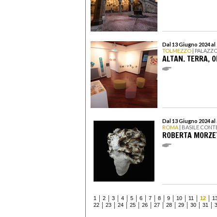
Dal 13 Giugno 2024 al
TOLMEZZO
| PALAZZ
ALTAN. TERRA, O
Dal 13 Giugno 2024 al 
ROMA
| BASILE CON
ROBERTA MORZET
1
2
3
4
5
6
7
8
9
10
11
12
1
22
23
24
25
26
27
28
29
30
31