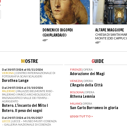
DOMENICO BIGORDI
ALTARE MAGGIORE
(GHIRLANDAIO)
CHIESA DI SANTA MAR
MONTE (DEI CAPPUCC
M
OSTRE
G
UIDE
Dal 30/07/2026 al 01/11/2026
FIRENZE
|
OPERA
VERONA
| CENTRO INTERNAZIONALE DI
Adorazione dei Magi
FOTOGRAFIA SCAVI SCALIGERI
Dorothea Lange
VENEZIA
|
OPERA
L'Angelo della Città
Dal 24/07/2026 al 31/10/2026
PALERMO
| PALAZZO BELMONTE RISO -
BOLOGNA
|
OPERA
PALERMO I PARCO ARCHEOLOGICO E
Athena Lemnia
PAESAGGISTICO VALLE DEI TEMPLI -
AGRIGENTO
MILANO
|
OPERA
Botero. L’incanto del Mito I
San Carlo Borromeo in gloria
Botero. Il peso dei sogni
LEGGI TUTTO >
Dal 24/07/2026 al 31/01/2027
LECCE
| LECCE – MUSEO MUST I COSENZA
– GALLERIA NAZIONALE DI COSENZA