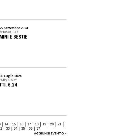
 22 Settembre 2024
O FRISACCO
MINI E BESTIE
30 Luglio 2024
TEMPORARY
TI. 6_24
3
14
15
16
17
18
19
20
21
32
33
34
35
36
37
AGGIUNGI EVENTO >