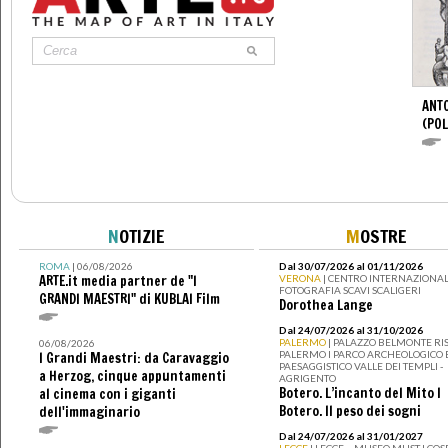
ANTO
(POL
N
OTIZIE
M
OSTRE
ROMA
| 06/08/2026
Dal 30/07/2026 al 01/11/2026
ARTE.it media partner de "I
VERONA
| CENTRO INTERNAZIONAL
FOTOGRAFIA SCAVI SCALIGERI
GRANDI MAESTRI" di KUBLAI Film
Dorothea Lange
Dal 24/07/2026 al 31/10/2026
PALERMO
| PALAZZO BELMONTE RIS
06/08/2026
PALERMO I PARCO ARCHEOLOGICO 
I Grandi Maestri: da Caravaggio
PAESAGGISTICO VALLE DEI TEMPLI -
a Herzog, cinque appuntamenti
AGRIGENTO
Botero. L’incanto del Mito I
al cinema con i giganti
Botero. Il peso dei sogni
dell'immaginario
Dal 24/07/2026 al 31/01/2027
LECCE
| LECCE – MUSEO MUST I CO