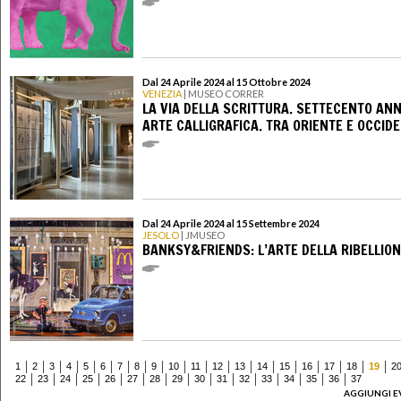
Dal 24 Aprile 2024 al 15 Ottobre 2024
VENEZIA
| MUSEO CORRER
LA VIA DELLA SCRITTURA. SETTECENTO ANNI
ARTE CALLIGRAFICA. TRA ORIENTE E OCCID
Dal 24 Aprile 2024 al 15 Settembre 2024
JESOLO
| JMUSEO
BANKSY&FRIENDS: L’ARTE DELLA RIBELLIO
1
2
3
4
5
6
7
8
9
10
11
12
13
14
15
16
17
18
19
2
22
23
24
25
26
27
28
29
30
31
32
33
34
35
36
37
AGGIUNGI E