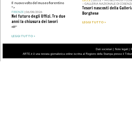
Il nuovo volto del museo fiorentino
– GALLERIA NAZIONALE DI COSENZ
Tesori nascosti della Galleri
">
FIRENZE
| 06/08/2026
Borghese
Nel futuro degli Uffizi. Tra due
anni la chiusura dei lavori
LEGGI TUTTO >
LEGGI TUTTO >
|
|
Dati societari
Note legali
ARTE.it è una testata giornalistica online iscritta al Registro della Stampa presso il Trib