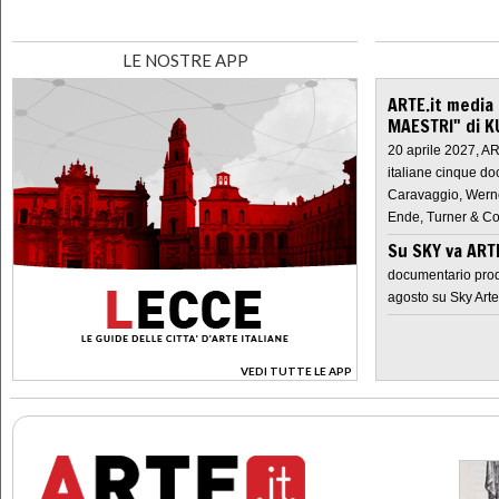
LE NOSTRE APP
ARTE.it media
MAESTRI" di K
20 aprile 2027, A
italiane cinque do
Caravaggio, Werne
Ende, Turner & Co
Su SKY va AR
documentario prod
agosto su Sky Arte
VEDI TUTTE LE APP
>