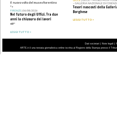
Il nuovo volto del museo fiorentino
– GALLERIA NAZIONALE DI COSENZ
Tesori nascosti della Galleri
">
FIRENZE
| 06/08/2026
Borghese
Nel futuro degli Uffizi. Tra due
anni la chiusura dei lavori
LEGGI TUTTO >
LEGGI TUTTO >
|
|
Dati societari
Note legali
ARTE.it è una testata giornalistica online iscritta al Registro della Stampa presso il Trib