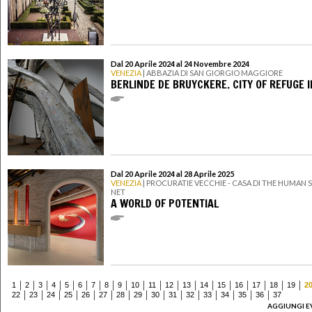
Dal 20 Aprile 2024 al 24 Novembre 2024
VENEZIA
| ABBAZIA DI SAN GIORGIO MAGGIORE
BERLINDE DE BRUYCKERE. CITY OF REFUGE II
Dal 20 Aprile 2024 al 28 Aprile 2025
VENEZIA
| PROCURATIE VECCHIE - CASA DI THE HUMAN 
NET
A WORLD OF POTENTIAL
1
2
3
4
5
6
7
8
9
10
11
12
13
14
15
16
17
18
19
2
22
23
24
25
26
27
28
29
30
31
32
33
34
35
36
37
AGGIUNGI E