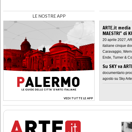
LE NOSTRE APP
ARTE.it media
MAESTRI" di K
20 aprile 2027, A
italiane cinque do
Caravaggio, Werne
Ende, Turner & Co
Su SKY va AR
documentario prod
agosto su Sky Arte
VEDI TUTTE LE APP
>