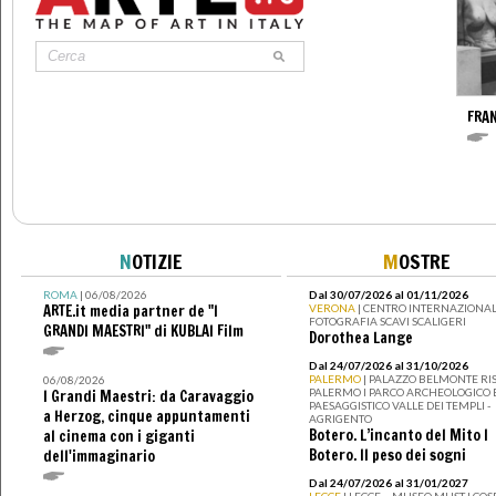
FRA
N
OTIZIE
M
OSTRE
ROMA
| 06/08/2026
Dal 30/07/2026 al 01/11/2026
ARTE.it media partner de "I
VERONA
| CENTRO INTERNAZIONAL
FOTOGRAFIA SCAVI SCALIGERI
GRANDI MAESTRI" di KUBLAI Film
Dorothea Lange
Dal 24/07/2026 al 31/10/2026
PALERMO
| PALAZZO BELMONTE RIS
06/08/2026
PALERMO I PARCO ARCHEOLOGICO 
I Grandi Maestri: da Caravaggio
PAESAGGISTICO VALLE DEI TEMPLI -
a Herzog, cinque appuntamenti
AGRIGENTO
Botero. L’incanto del Mito I
al cinema con i giganti
Botero. Il peso dei sogni
dell'immaginario
Dal 24/07/2026 al 31/01/2027
LECCE
| LECCE – MUSEO MUST I CO