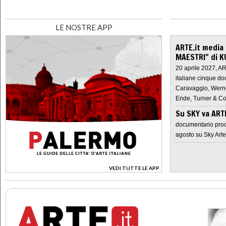
LE NOSTRE APP
ARTE.it media
MAESTRI" di K
20 aprile 2027, A
italiane cinque do
Caravaggio, Werne
Ende, Turner & Co
Su SKY va AR
documentario prod
agosto su Sky Arte
VEDI TUTTE LE APP
>