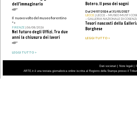
Botero. Il peso dei sogni
dell'immaginario
Dal 24/07/2026 al 31/01/2027
LECCE
| LECCE – MUSEO MUST I CO
Il nuovo volto del museo fiorentino
– GALLERIA NAZIONALE DI COSENZ
Tesori nascosti della Galleri
">
FIRENZE
| 06/08/2026
Borghese
Nel futuro degli Uffizi. Tra due
anni la chiusura dei lavori
LEGGI TUTTO >
LEGGI TUTTO >
|
|
Dati societari
Note legali
ARTE.it è una testata giornalistica online iscritta al Registro della Stampa presso il Trib