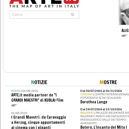
ALIG
N
OTIZIE
M
OSTRE
ROMA
| 06/08/2026
Dal 30/07/2026 al 01/11/2026
ARTE.it media partner de "I
VERONA
| CENTRO INTERNAZIONAL
FOTOGRAFIA SCAVI SCALIGERI
GRANDI MAESTRI" di KUBLAI Film
Dorothea Lange
Dal 24/07/2026 al 31/10/2026
PALERMO
| PALAZZO BELMONTE RIS
06/08/2026
PALERMO I PARCO ARCHEOLOGICO 
I Grandi Maestri: da Caravaggio
PAESAGGISTICO VALLE DEI TEMPLI -
a Herzog, cinque appuntamenti
AGRIGENTO
Botero. L’incanto del Mito I
al cinema con i giganti