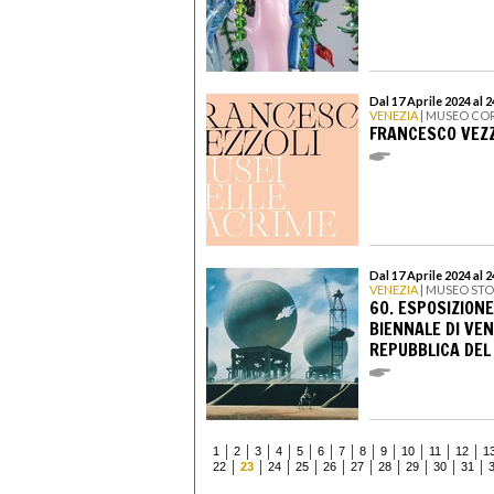
Dal 17 Aprile 2024 al
VENEZIA
| MUSEO CO
FRANCESCO VEZZ
Dal 17 Aprile 2024 al
VENEZIA
| MUSEO STO
60. ESPOSIZIONE
BIENNALE DI VEN
REPUBBLICA DEL
1
2
3
4
5
6
7
8
9
10
11
12
1
22
23
24
25
26
27
28
29
30
31