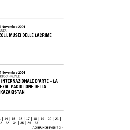
 24 Novembre 2024
RRER
OLI. MUSEI DELLE LACRIME
 24 Novembre 2024
RICO NAVALE
 INTERNAZIONALE D’ARTE – LA
EZIA. PADIGLIONE DELLA
 KAZAKISTAN
3
14
15
16
17
18
19
20
21
32
33
34
35
36
37
AGGIUNGI EVENTO >