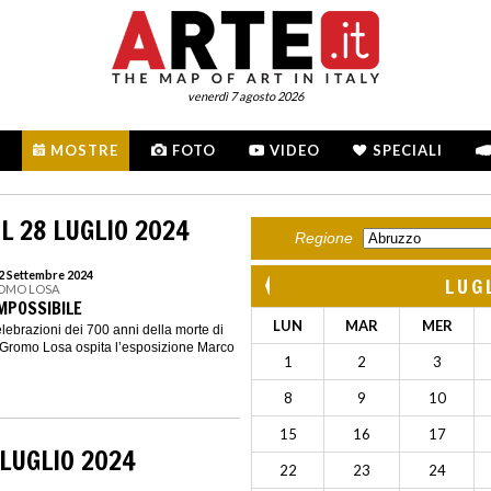
venerdì 7 agosto 2026
MOSTRE
FOTO
VIDEO
SPECIALI
L 28 LUGLIO 2024
Regione
22 Settembre 2024
LUG
ROMO LOSA
MPOSSIBILE
LUN
MAR
MER
lebrazioni dei 700 anni della morte di
Gromo Losa ospita l’esposizione Marco
1
2
3
8
9
10
15
16
17
LUGLIO 2024
22
23
24