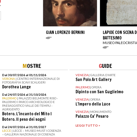
GIAN LORENZO BERNINI
LAPIDE CON SCENA D
BATTESIMO
MUSEO PALEOCRIST
M
OSTRE
G
UIDE
Dal 30/07/2026 al 01/11/2026
VENEZIA
|
GALLERIA D'ARTE
VERONA
| CENTRO INTERNAZIONALE DI
San Polo Art Gallery
FOTOGRAFIA SCAVI SCALIGERI
Dorothea Lange
PALERMO
|
OPERA
Dipinto con San Guglielmo
Dal 24/07/2026 al 31/10/2026
PALERMO
| PALAZZO BELMONTE RISO -
VENEZIA
|
OPERA
PALERMO I PARCO ARCHEOLOGICO E
L’Impero della Luce
PAESAGGISTICO VALLE DEI TEMPLI -
AGRIGENTO
VENEZIA
|
MONUMENTO
Botero. L’incanto del Mito I
Palazzo Ca' Pesaro
Botero. Il peso dei sogni
LEGGI TUTTO >
Dal 24/07/2026 al 31/01/2027
LECCE
| LECCE – MUSEO MUST I COSENZA
– GALLERIA NAZIONALE DI COSENZA