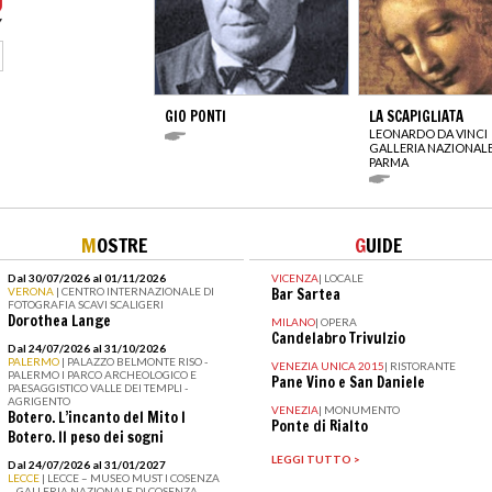
GIO PONTI
LA SCAPIGLIATA
LEONARDO DA VINCI
GALLERIA NAZIONALE
PARMA
M
OSTRE
G
UIDE
Dal 30/07/2026 al 01/11/2026
VICENZA
|
LOCALE
VERONA
| CENTRO INTERNAZIONALE DI
Bar Sartea
FOTOGRAFIA SCAVI SCALIGERI
Dorothea Lange
MILANO
|
OPERA
Candelabro Trivulzio
Dal 24/07/2026 al 31/10/2026
PALERMO
| PALAZZO BELMONTE RISO -
VENEZIA UNICA 2015
|
RISTORANTE
PALERMO I PARCO ARCHEOLOGICO E
Pane Vino e San Daniele
PAESAGGISTICO VALLE DEI TEMPLI -
AGRIGENTO
VENEZIA
|
MONUMENTO
Botero. L’incanto del Mito I
Ponte di Rialto
Botero. Il peso dei sogni
LEGGI TUTTO >
Dal 24/07/2026 al 31/01/2027
LECCE
| LECCE – MUSEO MUST I COSENZA
– GALLERIA NAZIONALE DI COSENZA