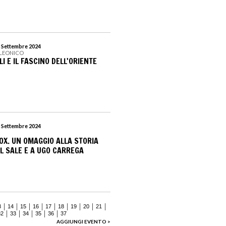
8 Settembre 2024
OLEONICO
I E IL FASCINO DELL'ORIENTE
1 Settembre 2024
OX. UN OMAGGIO ALLA STORIA
L SALE E A UGO CARREGA
3
14
15
16
17
18
19
20
21
32
33
34
35
36
37
AGGIUNGI EVENTO >