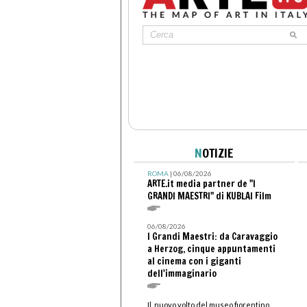
N
OTIZIE
ROMA
| 06/08/2026
ARTE.it media partner de "I
GRANDI MAESTRI" di KUBLAI Film
06/08/2026
I Grandi Maestri: da Caravaggio
a Herzog, cinque appuntamenti
al cinema con i giganti
dell'immaginario
Il nuovo volto del museo fiorentino