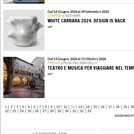
Dal 14 Giugno 2024 al 29 Settembre 2024
CARRARA
| SEDI VARIE
WHITE CARRARA 2024. DESIGN IS BACK
Dal 13 Giugno 2024 al 13 Ottobre 2024
FIRENZE
| MUSEI DEL BARGELLO
TEATRO E MUSICA PER VIAGGIARE NEL TEM
1
2
3
4
5
6
7
8
9
10
11
12
13
14
15
16
17
18
19
2
22
23
24
25
26
27
28
29
30
31
32
33
AGGIUNGI E