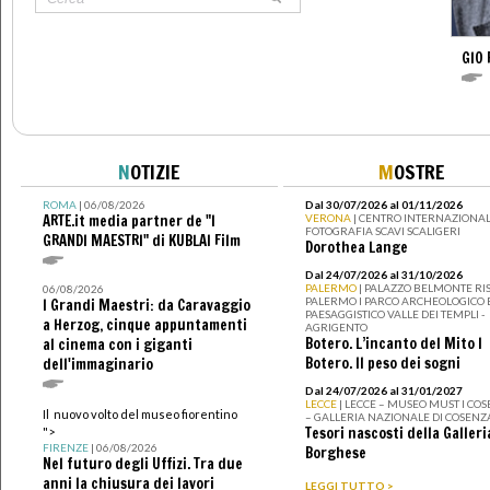
GIO 
N
OTIZIE
M
OSTRE
ROMA
| 06/08/2026
Dal 30/07/2026 al 01/11/2026
ARTE.it media partner de "I
VERONA
| CENTRO INTERNAZIONAL
FOTOGRAFIA SCAVI SCALIGERI
GRANDI MAESTRI" di KUBLAI Film
Dorothea Lange
Dal 24/07/2026 al 31/10/2026
PALERMO
| PALAZZO BELMONTE RIS
06/08/2026
PALERMO I PARCO ARCHEOLOGICO 
I Grandi Maestri: da Caravaggio
PAESAGGISTICO VALLE DEI TEMPLI -
a Herzog, cinque appuntamenti
AGRIGENTO
Botero. L’incanto del Mito I
al cinema con i giganti
Botero. Il peso dei sogni
dell'immaginario
Dal 24/07/2026 al 31/01/2027
LECCE
| LECCE – MUSEO MUST I CO
Il nuovo volto del museo fiorentino
– GALLERIA NAZIONALE DI COSENZ
Tesori nascosti della Galleri
">
FIRENZE
| 06/08/2026
Borghese
Nel futuro degli Uffizi. Tra due
anni la chiusura dei lavori
LEGGI TUTTO >