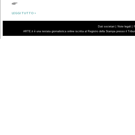
LEGGI TUTTO >
|
|
Dati societari
Note legali
ARTE.it è una testata giornalistica online iscritta al Registro della Stampa presso il Trib