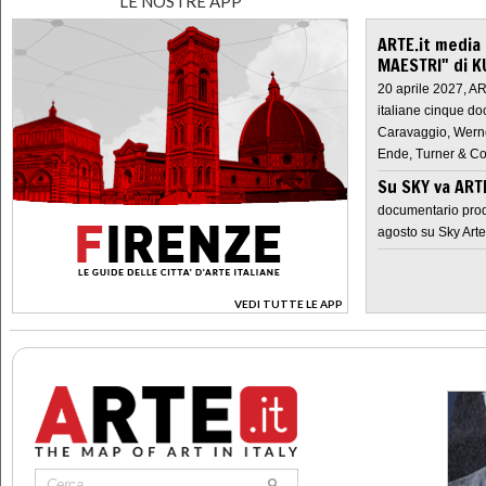
LE NOSTRE APP
ARTE.it media
MAESTRI" di K
20 aprile 2027, A
italiane cinque do
Caravaggio, Werne
Ende, Turner & Co
Su SKY va AR
documentario prod
agosto su Sky Arte
VEDI TUTTE LE APP
>