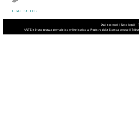
LEGGI TUTTO >
|
|
Dati societari
Note legali
ARTE.it è una testata giornalistica online iscritta al Registro della Stampa presso il Trib