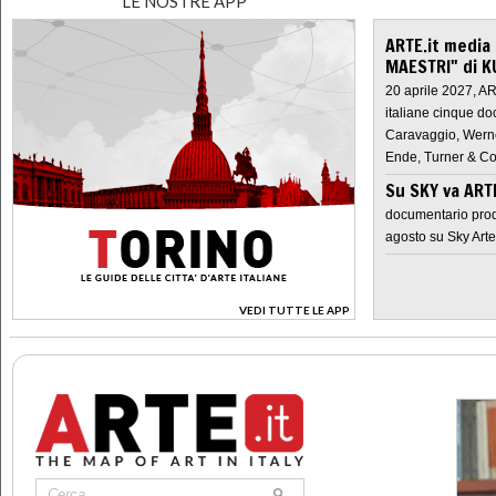
LE NOSTRE APP
ARTE.it media
MAESTRI" di K
20 aprile 2027, A
italiane cinque do
Caravaggio, Werne
Ende, Turner & Co
Su SKY va AR
documentario prod
agosto su Sky Arte
VEDI TUTTE LE APP
>