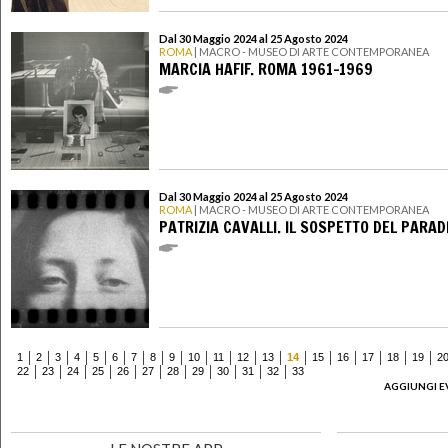
Dal 30 Maggio 2024 al 25 Agosto 2024
ROMA
| MACRO - MUSEO DI ARTE CONTEMPORANEA
MARCIA HAFIF. ROMA 1961-1969
Dal 30 Maggio 2024 al 25 Agosto 2024
ROMA
| MACRO - MUSEO DI ARTE CONTEMPORANEA
PATRIZIA CAVALLI. IL SOSPETTO DEL PARAD
1
2
3
4
5
6
7
8
9
10
11
12
13
14
15
16
17
18
19
2
22
23
24
25
26
27
28
29
30
31
32
33
AGGIUNGI E