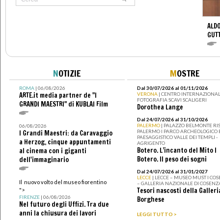
ALDO
GUT
N
OTIZIE
M
OSTRE
ROMA
| 06/08/2026
Dal 30/07/2026 al 01/11/2026
ARTE.it media partner de "I
VERONA
| CENTRO INTERNAZIONAL
FOTOGRAFIA SCAVI SCALIGERI
GRANDI MAESTRI" di KUBLAI Film
Dorothea Lange
Dal 24/07/2026 al 31/10/2026
PALERMO
| PALAZZO BELMONTE RIS
06/08/2026
PALERMO I PARCO ARCHEOLOGICO 
I Grandi Maestri: da Caravaggio
PAESAGGISTICO VALLE DEI TEMPLI -
a Herzog, cinque appuntamenti
AGRIGENTO
Botero. L’incanto del Mito I
al cinema con i giganti
Botero. Il peso dei sogni
dell'immaginario
Dal 24/07/2026 al 31/01/2027
LECCE
| LECCE – MUSEO MUST I CO
Il nuovo volto del museo fiorentino
– GALLERIA NAZIONALE DI COSENZ
Tesori nascosti della Galleri
">
FIRENZE
| 06/08/2026
Borghese
Nel futuro degli Uffizi. Tra due
anni la chiusura dei lavori
LEGGI TUTTO >