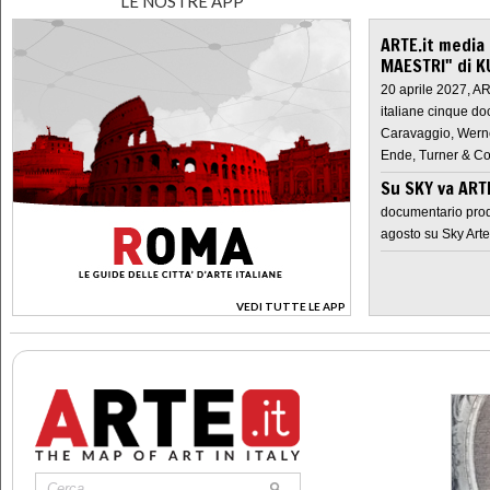
LE NOSTRE APP
ARTE.it media
MAESTRI" di K
20 aprile 2027, A
italiane cinque do
Caravaggio, Werne
Ende, Turner & Co
Su SKY va AR
documentario prod
agosto su Sky Arte
VEDI TUTTE LE APP
>