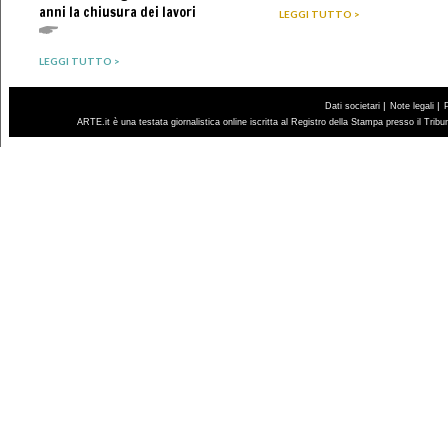
anni la chiusura dei lavori
LEGGI TUTTO >
LEGGI TUTTO >
|
|
Dati societari
Note legali
ARTE.it è una testata giornalistica online iscritta al Registro della Stampa presso il Trib