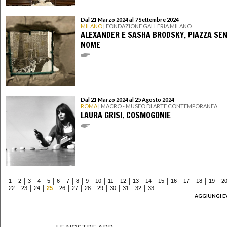
Dal 21 Marzo 2024 al 7 Settembre 2024
MILANO
| FONDAZIONE GALLERIA MILANO
ALEXANDER E SASHA BRODSKY. PIAZZA SE
NOME
Dal 21 Marzo 2024 al 25 Agosto 2024
ROMA
| MACRO - MUSEO DI ARTE CONTEMPORANEA
LAURA GRISI. COSMOGONIE
1
2
3
4
5
6
7
8
9
10
11
12
13
14
15
16
17
18
19
2
22
23
24
25
26
27
28
29
30
31
32
33
AGGIUNGI E