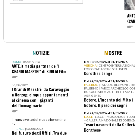
ANT
(CAN
N
OTIZIE
M
OSTRE
ROMA
| 06/08/2026
Dal 30/07/2026 al 01/11/2026
ARTE.it media partner de "I
VERONA
| CENTRO INTERNAZIONAL
FOTOGRAFIA SCAVI SCALIGERI
GRANDI MAESTRI" di KUBLAI Film
Dorothea Lange
Dal 24/07/2026 al 31/10/2026
PALERMO
| PALAZZO BELMONTE RIS
06/08/2026
PALERMO I PARCO ARCHEOLOGICO 
I Grandi Maestri: da Caravaggio
PAESAGGISTICO VALLE DEI TEMPLI -
a Herzog, cinque appuntamenti
AGRIGENTO
Botero. L’incanto del Mito I
al cinema con i giganti
Botero. Il peso dei sogni
dell'immaginario
Dal 24/07/2026 al 31/01/2027
LECCE
| LECCE – MUSEO MUST I CO
Il nuovo volto del museo fiorentino
– GALLERIA NAZIONALE DI COSENZ
Tesori nascosti della Galleri
">
FIRENZE
| 06/08/2026
Borghese
Nel futuro degli Uffizi. Tra due