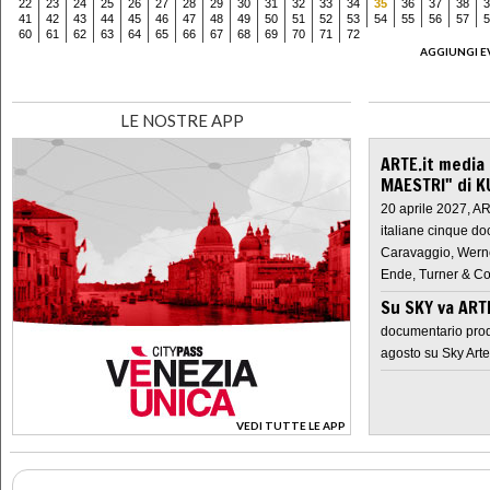
22
23
24
25
26
27
28
29
30
31
32
33
34
35
36
37
38
3
41
42
43
44
45
46
47
48
49
50
51
52
53
54
55
56
57
5
60
61
62
63
64
65
66
67
68
69
70
71
72
AGGIUNGI E
LE NOSTRE APP
ARTE.it media
MAESTRI" di K
20 aprile 2027, A
italiane cinque do
Caravaggio, Werne
Ende, Turner & Co
Su SKY va AR
documentario prod
agosto su Sky Arte
VEDI TUTTE LE APP
>