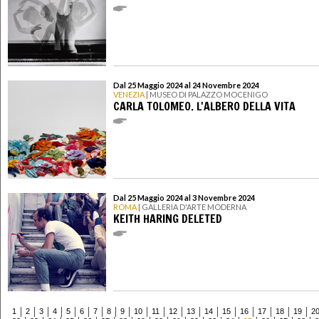
Dal 25 Maggio 2024 al 24 Novembre 2024
VENEZIA
| MUSEO DI PALAZZO MOCENIGO
CARLA TOLOMEO. L'ALBERO DELLA VITA
Dal 25 Maggio 2024 al 3 Novembre 2024
ROMA
| GALLERIA D'ARTE MODERNA
KEITH HARING DELETED
1
2
3
4
5
6
7
8
9
10
11
12
13
14
15
16
17
18
19
2