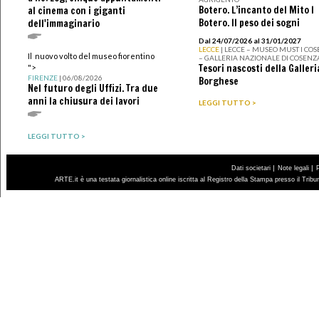
Botero. L’incanto del Mito I
al cinema con i giganti
Botero. Il peso dei sogni
dell'immaginario
Dal 24/07/2026 al 31/01/2027
LECCE
| LECCE – MUSEO MUST I CO
Il nuovo volto del museo fiorentino
– GALLERIA NAZIONALE DI COSENZ
Tesori nascosti della Galleri
">
FIRENZE
| 06/08/2026
Borghese
Nel futuro degli Uffizi. Tra due
anni la chiusura dei lavori
LEGGI TUTTO >
LEGGI TUTTO >
|
|
Dati societari
Note legali
ARTE.it è una testata giornalistica online iscritta al Registro della Stampa presso il Trib