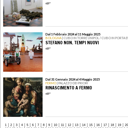
Dal 1 Febbraio 2024 al 11 Maggio 2025
BOLOGNA
| CUBO IN TORRE UNIPOL / CUBO IN PORTA 
STEFANO NON. TEMPI NUOVI
Dal 31 Gennaio 2024 al 4 Maggio 2025
FERMO
| PALAZZO DEI PRIORI
RINASCIMENTO A FERMO
1
2
3
4
5
6
7
8
9
10
11
12
13
14
15
16
17
18
19
2