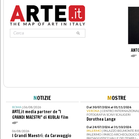
ANT
N
OTIZIE
M
OSTRE
ROMA
| 06/08/2026
Dal 30/07/2026 al 01/11/2026
ARTE.it media partner de "I
VERONA
| CENTRO INTERNAZIONAL
FOTOGRAFIA SCAVI SCALIGERI
GRANDI MAESTRI" di KUBLAI Film
Dorothea Lange
Dal 24/07/2026 al 31/10/2026
PALERMO
| PALAZZO BELMONTE RIS
06/08/2026
PALERMO I PARCO ARCHEOLOGICO 
I Grandi Maestri: da Caravaggio
PAESAGGISTICO VALLE DEI TEMPLI -