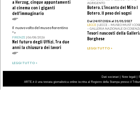
a Herzog, cinque appuntamenti
AGRIGENTO
Botero. L’incanto del Mito I
al cinema con i giganti
Botero. Il peso dei sogni
dell'immaginario
Dal 24/07/2026 al 31/01/2027
LECCE
| LECCE – MUSEO MUST I CO
Il nuovo volto del museo fiorentino
– GALLERIA NAZIONALE DI COSENZ
Tesori nascosti della Galleri
">
FIRENZE
| 06/08/2026
Borghese
Nel futuro degli Uffizi. Tra due
anni la chiusura dei lavori
LEGGI TUTTO >
LEGGI TUTTO >
|
|
Dati societari
Note legali
ARTE.it è una testata giornalistica online iscritta al Registro della Stampa presso il Trib