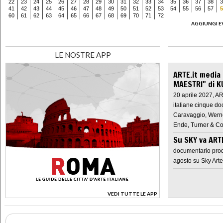
22
23
24
25
26
27
28
29
30
31
32
33
34
35
36
37
38
3
41
42
43
44
45
46
47
48
49
50
51
52
53
54
55
56
57
5
60
61
62
63
64
65
66
67
68
69
70
71
72
AGGIUNGI E
LE NOSTRE APP
ARTE.it media
MAESTRI" di K
20 aprile 2027, A
italiane cinque do
Caravaggio, Werne
Ende, Turner & Co
Su SKY va AR
documentario prod
agosto su Sky Arte
VEDI TUTTE LE APP
>