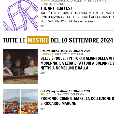
ROMA
| GALLERIA NAZIONALE D'ARTE MODERNA E
CONTEMPORANEA
THE ART FILM FEST
TAFF È UN FESTIVAL DI DOCUMENTARI SULL’ART
CONTEMPORANEA CHE SI TERRÀ ALLA GNAM DI
NELL’AUTUNNO 2024 Un evento straord...
TUTTE LE
MOSTRE
DEL 10 SETTEMBRE 2024
Dal 29 Giugno 2024 al 27 Ottobre 2024
CARRARA
| PALAZZO CUCCHIARI
BELLE ÉPOQUE. I PITTORI ITALIANI DELLA VI
MODERNA. DA LEGA E FATTORI A BOLDINI E 
NITTIS A NOMELLINI E BALLA
Dal 29 Giugno 2024 al 13 Ottobre 2024
SENIGALLIA
| PALAZZO DEL DUCA
PROFONDO COME IL MARE. LA COLLEZIONE D
E RICCARDO MARONE