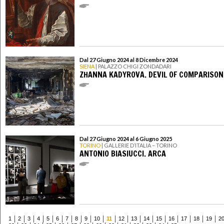
Dal 27 Giugno 2024 al 8 Dicembre 2024
SIENA
| PALAZZO CHIGI ZONDADARI
ZHANNA KADYROVA. DEVIL OF COMPARISON
Dal 27 Giugno 2024 al 6 Giugno 2025
TORINO
| GALLERIE D’ITALIA – TORINO
ANTONIO BIASIUCCI. ARCA
1
2
3
4
5
6
7
8
9
10
11
12
13
14
15
16
17
18
19
2