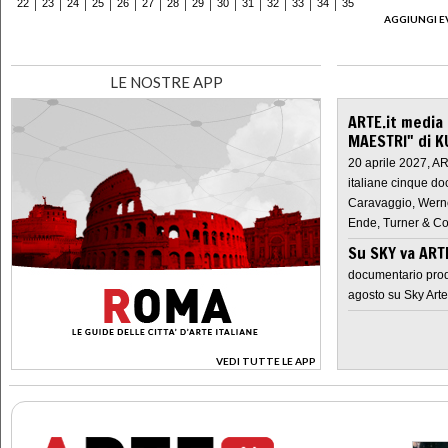
22
23
24
25
26
27
28
29
30
31
32
33
34
35
AGGIUNGI E
LE NOSTRE APP
ARTE.it media
MAESTRI" di K
20 aprile 2027, A
italiane cinque do
Caravaggio, Werne
Ende, Turner & Co
Su SKY va AR
documentario prod
agosto su Sky Arte
VEDI TUTTE LE APP
>