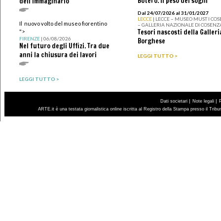
Botero. Il peso dei sogni
dell'immaginario
Dal 24/07/2026 al 31/01/2027
LECCE
| LECCE – MUSEO MUST I CO
Il nuovo volto del museo fiorentino
– GALLERIA NAZIONALE DI COSENZ
Tesori nascosti della Galleri
">
FIRENZE
| 06/08/2026
Borghese
Nel futuro degli Uffizi. Tra due
anni la chiusura dei lavori
LEGGI TUTTO >
LEGGI TUTTO >
|
|
Dati societari
Note legali
ARTE.it è una testata giornalistica online iscritta al Registro della Stampa presso il Trib