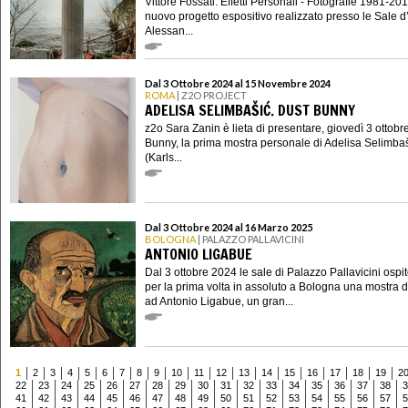
Vittore Fossati. Effetti Personali - Fotografie 1981-201
nuovo progetto espositivo realizzato presso le Sale d’
Alessan...
Dal 3 Ottobre 2024 al 15 Novembre 2024
ROMA
| Z2O PROJECT
ADELISA SELIMBAŠIĆ. DUST BUNNY
z2o Sara Zanin è lieta di presentare, giovedì 3 ottobr
Bunny, la prima mostra personale di Adelisa Selimba
(Karls...
Dal 3 Ottobre 2024 al 16 Marzo 2025
BOLOGNA
| PALAZZO PALLAVICINI
ANTONIO LIGABUE
Dal 3 ottobre 2024 le sale di Palazzo Pallavicini osp
per la prima volta in assoluto a Bologna una mostra 
ad Antonio Ligabue, un gran...
1
2
3
4
5
6
7
8
9
10
11
12
13
14
15
16
17
18
19
2
22
23
24
25
26
27
28
29
30
31
32
33
34
35
36
37
38
3
41
42
43
44
45
46
47
48
49
50
51
52
53
54
55
56
57
5