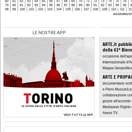
60
61
62
63
64
65
66
67
68
69
70
71
72
73
74
75
76
7
79
80
81
82
83
84
85
86
87
88
89
90
91
92
93
94
95
9
98
99
100
101
102
103
104
105
106
107
108
109
110
111
11
AGGIUNGI E
LE NOSTRE APP
ARTE.it pubbli
della 61ª Bien
occasione dell'ape
Internazionale d'A
Mappa Geopolitica
ARTE E PROPAG
documentario scrit
e Piero Muscarà pe
collaborazione con
grazie all'accordo 
Mediawan Rights c
Axess TV.
VEDI TUTTE LE APP
>