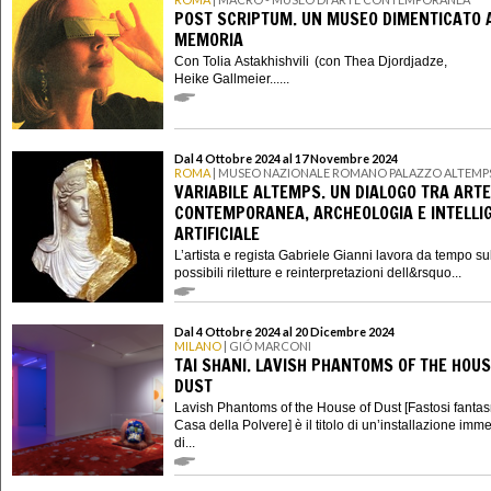
POST SCRIPTUM. UN MUSEO DIMENTICATO 
MEMORIA
Con Tolia Astakhishvili (con Thea Djordjadze,
Heike Gallmeier......
Dal 4 Ottobre 2024 al 17 Novembre 2024
ROMA
| MUSEO NAZIONALE ROMANO PALAZZO ALTEMP
VARIABILE ALTEMPS. UN DIALOGO TRA ARTE
CONTEMPORANEA, ARCHEOLOGIA E INTELLI
ARTIFICIALE
L’artista e regista Gabriele Gianni lavora da tempo su
possibili riletture e reinterpretazioni dell&rsquo...
Dal 4 Ottobre 2024 al 20 Dicembre 2024
MILANO
| GIÓ MARCONI
TAI SHANI. LAVISH PHANTOMS OF THE HOUS
DUST
Lavish Phantoms of the House of Dust [Fastosi fantas
Casa della Polvere] è il titolo di un’installazione imm
di...