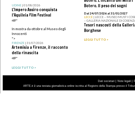
Botero. L’incanto del Mito I
Botero. Il peso dei sogni
UDINE
| 01/08/2026
L'Impero Assiro conquista
Dal 24/07/2026 al 31/01/2027
l'Aquileia Film Festival
LECCE
| LECCE – MUSEO MUST I CO
– GALLERIA NAZIONALE DI COSENZ
Tesori nascosti della Galleri
In mostra da ottobre al Museo degli
Borghese
Innocenti
">
LEGGI TUTTO >
FIRENZE
| 31/07/2026
Artemisia a Firenze, il racconto
della rinascita
LEGGI TUTTO >
|
|
Dati societari
Note legali
ARTE.it è una testata giornalistica online iscritta al Registro della Stampa presso il Trib