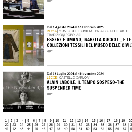
Dal 1 Agosto 2024 al 16 Febbraio 2025
ROMA
| MUSEO DELLE CIVILTÀ – PALAZZO DELLE ARTI E
TRADIZIONI POPOLARI
ESSERE È UMANO. ISABELLA DUCROT... E LE
COLLEZIONI TESSILI DEL MUSEO DELLE CIVI
Dal 16 Luglio 2024 al 4 Novembre 2024
LECCE
| CASTELLO CARLO V
ALAIN LABOILE. IL TEMPO SOSPESO-THE
SUSPENDED TIME
1
2
3
4
5
6
7
8
9
10
11
12
13
14
15
16
17
18
19
2
22
23
24
25
26
27
28
29
30
31
32
33
34
35
36
37
38
3
41
42
43
44
45
46
47
48
49
50
51
52
53
54
55
56
57
5