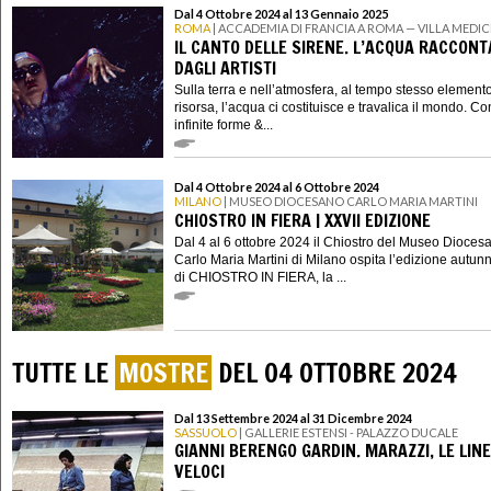
Dal 4 Ottobre 2024 al 13 Gennaio 2025
ROMA
| ACCADEMIA DI FRANCIA A ROMA — VILLA MEDIC
IL CANTO DELLE SIRENE. L’ACQUA RACCON
DAGLI ARTISTI
Sulla terra e nell’atmosfera, al tempo stesso element
risorsa, l’acqua ci costituisce e travalica il mondo. Co
infinite forme &...
Dal 4 Ottobre 2024 al 6 Ottobre 2024
MILANO
| MUSEO DIOCESANO CARLO MARIA MARTINI
CHIOSTRO IN FIERA | XXVII EDIZIONE
Dal 4 al 6 ottobre 2024 il Chiostro del Museo Dioces
Carlo Maria Martini di Milano ospita l’edizione autun
di CHIOSTRO IN FIERA, la ...
TUTTE LE
MOSTRE
DEL 04 OTTOBRE 2024
Dal 13 Settembre 2024 al 31 Dicembre 2024
SASSUOLO
| GALLERIE ESTENSI - PALAZZO DUCALE
GIANNI BERENGO GARDIN. MARAZZI, LE LIN
VELOCI