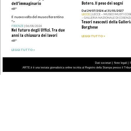
Botero. Il peso dei sogni
dell'immaginario
Dal 24/07/2026 al 31/01/2027
LECCE
| LECCE – MUSEO MUST I CO
Il nuovo volto del museo fiorentino
– GALLERIA NAZIONALE DI COSENZ
Tesori nascosti della Galleri
">
FIRENZE
| 06/08/2026
Borghese
Nel futuro degli Uffizi. Tra due
anni la chiusura dei lavori
LEGGI TUTTO >
LEGGI TUTTO >
|
|
Dati societari
Note legali
ARTE.it è una testata giornalistica online iscritta al Registro della Stampa presso il Trib