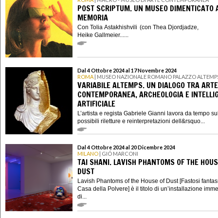
POST SCRIPTUM. UN MUSEO DIMENTICATO 
MEMORIA
Con Tolia Astakhishvili (con Thea Djordjadze,
Heike Gallmeier......
Dal 4 Ottobre 2024 al 17 Novembre 2024
ROMA
| MUSEO NAZIONALE ROMANO PALAZZO ALTEMP
VARIABILE ALTEMPS. UN DIALOGO TRA ARTE
CONTEMPORANEA, ARCHEOLOGIA E INTELLI
ARTIFICIALE
L’artista e regista Gabriele Gianni lavora da tempo su
possibili riletture e reinterpretazioni dell&rsquo...
Dal 4 Ottobre 2024 al 20 Dicembre 2024
MILANO
| GIÓ MARCONI
TAI SHANI. LAVISH PHANTOMS OF THE HOUS
DUST
Lavish Phantoms of the House of Dust [Fastosi fantas
Casa della Polvere] è il titolo di un’installazione imm
di...