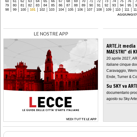
60
61
62
63
64
65
66
67
68
69
70
71
72
73
74
75
76
7
79
80
81
82
83
84
85
86
87
88
89
90
91
92
93
94
95
9
98
99
100
101
102
103
104
105
106
107
108
109
110
111
11
AGGIUNGI E
LE NOSTRE APP
ARTE.it media
MAESTRI" di K
20 aprile 2027, A
italiane cinque do
Caravaggio, Werne
Ende, Turner & Co
Su SKY va AR
documentario prod
agosto su Sky Arte
VEDI TUTTE LE APP
>