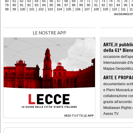
60
61
62
63
64
65
66
67
68
69
70
71
72
73
74
75
76
7
79
80
81
82
83
84
85
86
87
88
89
90
91
92
93
94
95
9
98
99
100
101
102
103
104
105
106
107
108
109
110
111
11
AGGIUNGI E
LE NOSTRE APP
ARTE.it pubbli
della 61ª Bien
occasione dell'ape
Internazionale d'A
Mappa Geopolitica
ARTE E PROPAG
documentario scrit
e Piero Muscarà pe
collaborazione con
grazie all'accordo 
Mediawan Rights c
Axess TV.
VEDI TUTTE LE APP
>