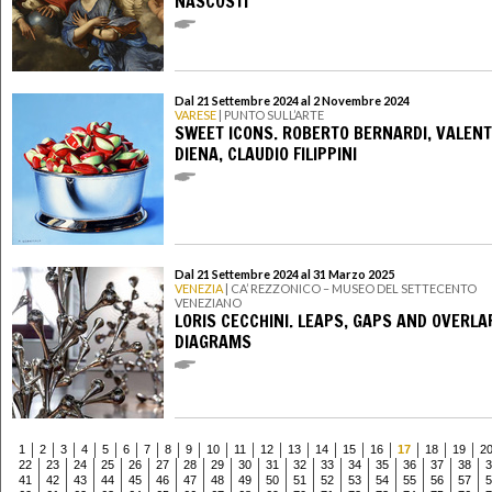
NASCOSTI
Dal 21 Settembre 2024 al 2 Novembre 2024
VARESE
| PUNTO SULL’ARTE
SWEET ICONS. ROBERTO BERNARDI, VALENT
DIENA, CLAUDIO FILIPPINI
Dal 21 Settembre 2024 al 31 Marzo 2025
VENEZIA
| CA’ REZZONICO – MUSEO DEL SETTECENTO
VENEZIANO
LORIS CECCHINI. LEAPS, GAPS AND OVERLA
DIAGRAMS
1
2
3
4
5
6
7
8
9
10
11
12
13
14
15
16
17
18
19
2
22
23
24
25
26
27
28
29
30
31
32
33
34
35
36
37
38
3
41
42
43
44
45
46
47
48
49
50
51
52
53
54
55
56
57
5