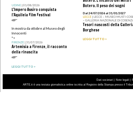
Botero. L’incanto del Mito I
Botero. Il peso dei sogni
UDINE
| 01/08/2026
L'Impero Assiro conquista
Dal 24/07/2026 al 31/01/2027
l'Aquileia Film Festival
LECCE
| LECCE – MUSEO MUST I CO
– GALLERIA NAZIONALE DI COSENZ
Tesori nascosti della Galleri
In mostra da ottobre al Museo degli
Borghese
Innocenti
">
LEGGI TUTTO >
FIRENZE
| 31/07/2026
Artemisia a Firenze, il racconto
della rinascita
LEGGI TUTTO >
|
|
Dati societari
Note legali
ARTE.it è una testata giornalistica online iscritta al Registro della Stampa presso il Trib