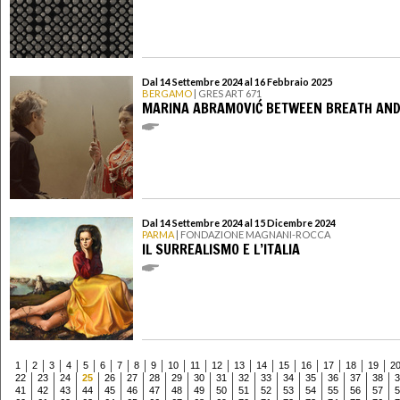
Dal 14 Settembre 2024 al 16 Febbraio 2025
BERGAMO
| GRES ART 671
MARINA ABRAMOVIĆ BETWEEN BREATH AND
Dal 14 Settembre 2024 al 15 Dicembre 2024
PARMA
| FONDAZIONE MAGNANI-ROCCA
IL SURREALISMO E L’ITALIA
1
2
3
4
5
6
7
8
9
10
11
12
13
14
15
16
17
18
19
2
22
23
24
25
26
27
28
29
30
31
32
33
34
35
36
37
38
3
41
42
43
44
45
46
47
48
49
50
51
52
53
54
55
56
57
5