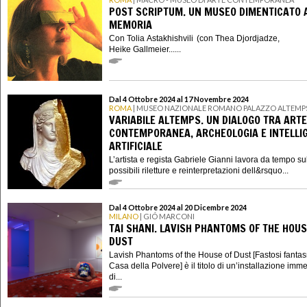
POST SCRIPTUM. UN MUSEO DIMENTICATO 
MEMORIA
Con Tolia Astakhishvili (con Thea Djordjadze,
Heike Gallmeier......
Dal 4 Ottobre 2024 al 17 Novembre 2024
ROMA
| MUSEO NAZIONALE ROMANO PALAZZO ALTEMP
VARIABILE ALTEMPS. UN DIALOGO TRA ARTE
CONTEMPORANEA, ARCHEOLOGIA E INTELLI
ARTIFICIALE
L’artista e regista Gabriele Gianni lavora da tempo su
possibili riletture e reinterpretazioni dell&rsquo...
Dal 4 Ottobre 2024 al 20 Dicembre 2024
MILANO
| GIÓ MARCONI
TAI SHANI. LAVISH PHANTOMS OF THE HOUS
DUST
Lavish Phantoms of the House of Dust [Fastosi fantas
Casa della Polvere] è il titolo di un’installazione imm
di...