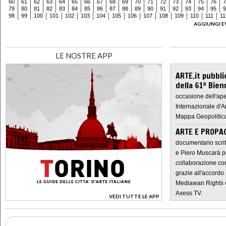
60
61
62
63
64
65
66
67
68
69
70
71
72
73
74
75
76
7
79
80
81
82
83
84
85
86
87
88
89
90
91
92
93
94
95
9
98
99
100
101
102
103
104
105
106
107
108
109
110
111
11
AGGIUNGI E
LE NOSTRE APP
ARTE.it pubbli
della 61ª Bien
occasione dell'ape
Internazionale d'A
Mappa Geopolitica
ARTE E PROPAG
documentario scrit
e Piero Muscarà pe
collaborazione con
grazie all'accordo 
Mediawan Rights c
Axess TV.
VEDI TUTTE LE APP
>