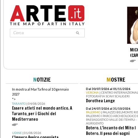
MIC
(CA
N
OTIZIE
M
OSTRE
Dal 30/07/2026 al 01/11/2026
In mostra al MarTa fino al 10 gennaio
VERONA
| CENTRO INTERNAZIONAL
2027
FOTOGRAFIA SCAVI SCALIGERI
">
Dorothea Lange
TARANTO
| 04/08/2026
Essere atleti nel mondo antico. A
Dal 24/07/2026 al 31/10/2026
PALERMO
| PALAZZO BELMONTE RIS
Taranto, per i Giochi del
PALERMO I PARCO ARCHEOLOGICO 
Mediterraneo
PAESAGGISTICO VALLE DEI TEMPLI -
AGRIGENTO
Botero. L’incanto del Mito I
Botero. Il peso dei sogni
UDINE
| 01/08/2026
L'Impero Assiro conquista