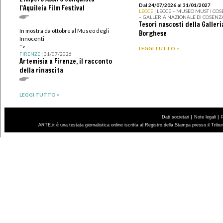
Dal 24/07/2026 al 31/01/2027
l'Aquileia Film Festival
LECCE
| LECCE – MUSEO MUST I CO
– GALLERIA NAZIONALE DI COSENZ
Tesori nascosti della Galleri
In mostra da ottobre al Museo degli
Borghese
Innocenti
">
LEGGI TUTTO >
FIRENZE
| 31/07/2026
Artemisia a Firenze, il racconto
della rinascita
LEGGI TUTTO >
|
|
Dati societari
Note legali
ARTE.it è una testata giornalistica online iscritta al Registro della Stampa presso il Trib