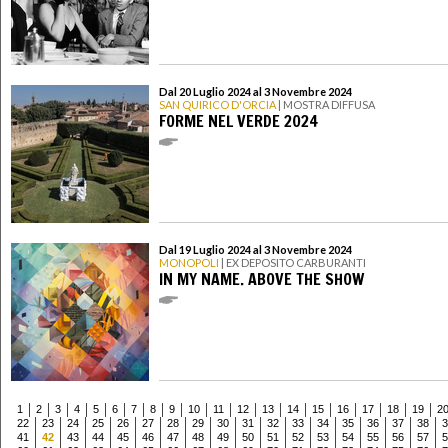
Dal 20 Luglio 2024 al 3 Novembre 2024
SAN QUIRICO D'ORCIA
| MOSTRA DIFFUSA
FORME NEL VERDE 2024
Dal 19 Luglio 2024 al 3 Novembre 2024
MONOPOLI
| EX DEPOSITO CARBURANTI
IN MY NAME. ABOVE THE SHOW
1
2
3
4
5
6
7
8
9
10
11
12
13
14
15
16
17
18
19
2
22
23
24
25
26
27
28
29
30
31
32
33
34
35
36
37
38
3
41
42
43
44
45
46
47
48
49
50
51
52
53
54
55
56
57
5