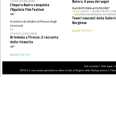
Botero. Il peso dei sogni
UDINE
| 01/08/2026
L'Impero Assiro conquista
Dal 24/07/2026 al 31/01/2027
l'Aquileia Film Festival
LECCE
| LECCE – MUSEO MUST I CO
– GALLERIA NAZIONALE DI COSENZ
Tesori nascosti della Galleri
In mostra da ottobre al Museo degli
Borghese
Innocenti
">
LEGGI TUTTO >
FIRENZE
| 31/07/2026
Artemisia a Firenze, il racconto
della rinascita
LEGGI TUTTO >
|
|
Dati societari
Note legali
ARTE.it è una testata giornalistica online iscritta al Registro della Stampa presso il Trib