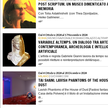
POST SCRIPTUM. UN MUSEO DIMENTICATO 
MEMORIA
Con Tolia Astakhishvili (con Thea Djordjadze,
Heike Gallmeier......
Dal 4 Ottobre 2024 al 17 Novembre 2024
ROMA
| MUSEO NAZIONALE ROMANO PALAZZO ALTEMP
VARIABILE ALTEMPS. UN DIALOGO TRA ARTE
CONTEMPORANEA, ARCHEOLOGIA E INTELLI
ARTIFICIALE
L’artista e regista Gabriele Gianni lavora da tempo su
possibili riletture e reinterpretazioni dell&rsquo...
Dal 4 Ottobre 2024 al 20 Dicembre 2024
MILANO
| GIÓ MARCONI
TAI SHANI. LAVISH PHANTOMS OF THE HOUS
DUST
Lavish Phantoms of the House of Dust [Fastosi fantas
Casa della Polvere] è il titolo di un’installazione imm
di...