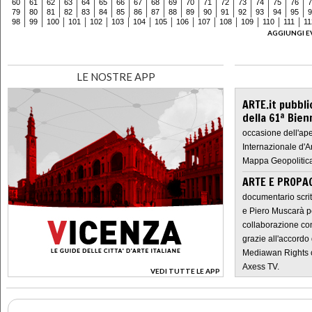
60
61
62
63
64
65
66
67
68
69
70
71
72
73
74
75
76
7
79
80
81
82
83
84
85
86
87
88
89
90
91
92
93
94
95
9
98
99
100
101
102
103
104
105
106
107
108
109
110
111
11
AGGIUNGI E
LE NOSTRE APP
ARTE.it pubbli
della 61ª Bien
occasione dell'ape
Internazionale d'A
Mappa Geopolitica
ARTE E PROPAG
documentario scrit
e Piero Muscarà pe
collaborazione con
grazie all'accordo 
Mediawan Rights c
Axess TV.
VEDI TUTTE LE APP
>