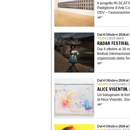
Il progetto RI-SCATT
Padiglione d’Arte Co
ODV – l’associazione 
Dal 4 Ottobre 2024 al
TRANI
| SEDI VARIE
RADAR FESTIVAL
Dal 4 ottobre al 30 n
festival internazional
organizzato dalla Scuo
Dal 4 Ottobre 2024 al
MILANO
| GIÓ MARCO
ALICE VISENTIN
Un baluginare di form
di Alice Visentin. So
Dal 4 Ottobre 2024 al
ROMA
| MACRO - MU