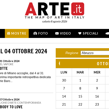
sabato 8 agosto 2026
MOSTRE
FOTO
VIDEO
SPECIALI
L 04 OTTOBRE 2024
Regione
 31 Ottobre 2024
OTTO
DEL VAPORE
OTTE
LUN
MAR
MER
re di Milano accoglie, dal 4 al 31
prima importante retrospettiva dedicata
30
1
2
ie Baro...
7
8
9
14
15
16
 27 Ottobre 2024
IGLIONE D'ARTE CONTEMPORANEA
21
22
23
EBODY TO LOVE