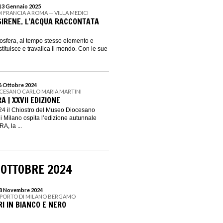
 13 Gennaio 2025
I FRANCIA A ROMA — VILLA MEDICI
 SIRENE. L’ACQUA RACCONTATA
mosfera, al tempo stesso elemento e
ostituisce e travalica il mondo. Con le sue
 6 Ottobre 2024
CESANO CARLO MARIA MARTINI
A | XXVII EDIZIONE
024 il Chiostro del Museo Diocesano
di Milano ospita l’edizione autunnale
, la ...
 OTTOBRE 2024
 18 Novembre 2024
OPORTO DI MILANO BERGAMO
I IN BIANCO E NERO