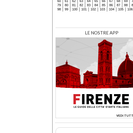
60
61
62
63
64
65
66
67
68
69
79
80
81
82
83
84
85
86
87
88
98
99
100
101
102
103
104
105
106
LE NOSTRE APP
VEDI TUTT
>