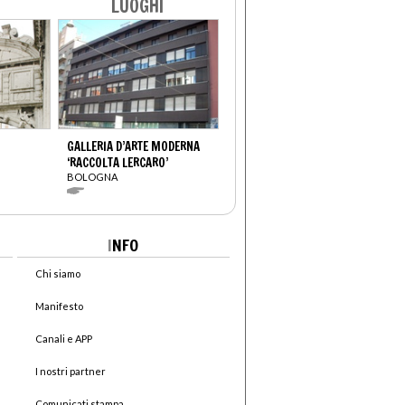
LUOGHI
GALLERIA D’ARTE MODERNA
‘RACCOLTA LERCARO’
BOLOGNA
I
NFO
Chi siamo
Manifesto
Canali e APP
I nostri partner
Comunicati stampa