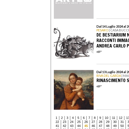
Dal 14 Luglio 2024 al 
PESARO
| CASA BUCC
DE BESTIARIUM N
RACCONTI IMMAGI
ANDREA CARLO P
Dal 13 Luglio 2024 al 
RIVA DEL GARDA
| MA
RINASCIMENTO 
1
2
3
4
5
6
7
8
9
10
11
12
1
22
23
24
25
26
27
28
29
30
31
41
42
43
44
45
46
47
48
49
50