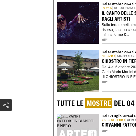
Dal 4 Ottobre 2024 al
ROMA
| ACCADEMIA D
IL CANTO DELLE
DAGLI ARTISTI
Sulla terra e nell’at
risorsa, l’acqua ci c
infinite forme &...
Dal 4 Ottobre 2024 al
MILANO
| MUSEO DIO
CHIOSTRO IN FIER
Dal 4 al 6 ottobre 2
Carlo Maria Martini 
di CHIOSTRO IN FIERA
TUTTE LE
MOSTRE
DEL 04
Dal 17 Luglio 2024 al
ORIO AL SERIO
| AER
GIOVANNI FATTOR