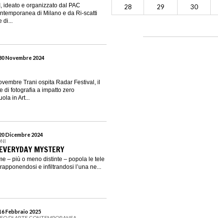
I, ideato e organizzato dal PAC
28
29
30
ntemporanea di Milano e da Ri-scatti
di...
 30 Novembre 2024
ovembre Trani ospita Radar Festival, il
e di fotografia a impatto zero
la in Art...
 20 Dicembre 2024
NI
. EVERYDAY MYSTERY
e – più o meno distinte – popola le tele
vrapponendosi e infiltrandosi l’una ne...
 16 Febbraio 2025
SEO DI ARTE CONTEMPORANEA