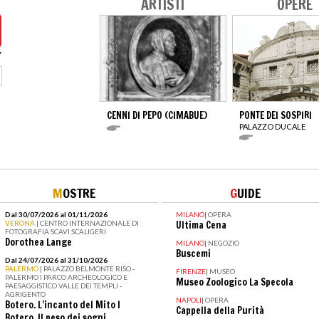
ARTISTI
OPERE
CENNI DI PEPO (CIMABUE)
PONTE DEI SOSPIRI
PALAZZO DUCALE
M
OSTRE
G
UIDE
Dal 30/07/2026 al 01/11/2026
MILANO
|
OPERA
VERONA
| CENTRO INTERNAZIONALE DI
Ultima Cena
FOTOGRAFIA SCAVI SCALIGERI
Dorothea Lange
MILANO
|
NEGOZIO
Buscemi
Dal 24/07/2026 al 31/10/2026
PALERMO
| PALAZZO BELMONTE RISO -
FIRENZE
|
MUSEO
PALERMO I PARCO ARCHEOLOGICO E
Museo Zoologico La Specola
PAESAGGISTICO VALLE DEI TEMPLI -
AGRIGENTO
NAPOLI
|
OPERA
Botero. L’incanto del Mito I
Cappella della Purità
Botero. Il peso dei sogni