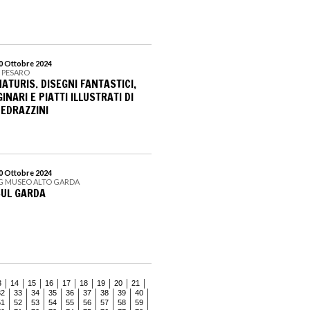
20 Ottobre 2024
I PESARO
ATURIS. DISEGNI FANTASTICI,
NARI E PIATTI ILLUSTRATI DI
EDRAZZINI
20 Ottobre 2024
G MUSEO ALTO GARDA
SUL GARDA
3
14
15
16
17
18
19
20
21
32
33
34
35
36
37
38
39
40
51
52
53
54
55
56
57
58
59