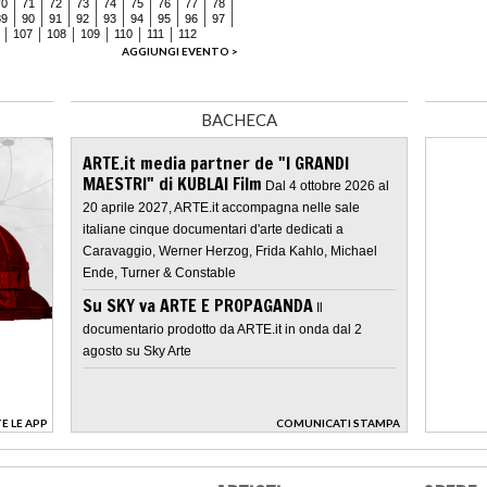
70
71
72
73
74
75
76
77
78
89
90
91
92
93
94
95
96
97
107
108
109
110
111
112
AGGIUNGI EVENTO >
BACHECA
ARTE.it media partner de "I GRANDI
MAESTRI" di KUBLAI Film
Dal 4 ottobre 2026 al
20 aprile 2027, ARTE.it accompagna nelle sale
italiane cinque documentari d'arte dedicati a
Caravaggio, Werner Herzog, Frida Kahlo, Michael
Ende, Turner & Constable
Su SKY va ARTE E PROPAGANDA
Il
documentario prodotto da ARTE.it in onda dal 2
agosto su Sky Arte
E LE APP
COMUNICATI STAMPA
>