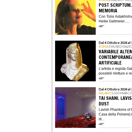
POST SCRIPTUM.
MEMORIA
Con Tolia Astakhishv
Heike Gallmeier......
Dal 4 Ottobre 2024 al
ROMA
| MUSEO NAZI
VARIABILE ALTE
CONTEMPORANEA,
ARTIFICIALE
L’artista e regista G
possibili riletture e 
Dal 4 Ottobre 2024 al
MILANO
| GIÓ MARCO
TAI SHANI. LAV
DUST
Lavish Phantoms of t
Casa della Polvere] è
di...