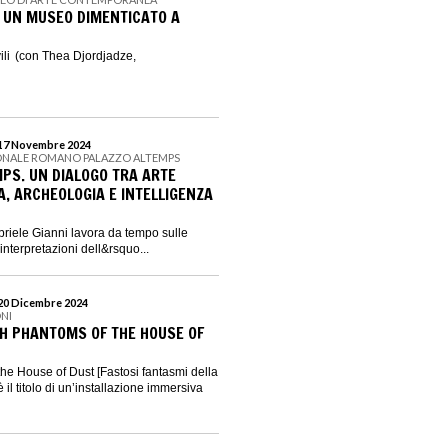
 UN MUSEO DIMENTICATO A
ili (con Thea Djordjadze,
 17 Novembre 2024
ONALE ROMANO PALAZZO ALTEMPS
MPS. UN DIALOGO TRA ARTE
 ARCHEOLOGIA E INTELLIGENZA
abriele Gianni lavora da tempo sulle
reinterpretazioni dell&rsquo...
 20 Dicembre 2024
NI
ISH PHANTOMS OF THE HOUSE OF
he House of Dust [Fastosi fantasmi della
 il titolo di un’installazione immersiva