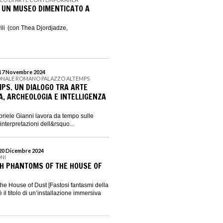
 UN MUSEO DIMENTICATO A
ili (con Thea Djordjadze,
 17 Novembre 2024
ONALE ROMANO PALAZZO ALTEMPS
MPS. UN DIALOGO TRA ARTE
 ARCHEOLOGIA E INTELLIGENZA
abriele Gianni lavora da tempo sulle
reinterpretazioni dell&rsquo...
 20 Dicembre 2024
NI
ISH PHANTOMS OF THE HOUSE OF
he House of Dust [Fastosi fantasmi della
 il titolo di un’installazione immersiva