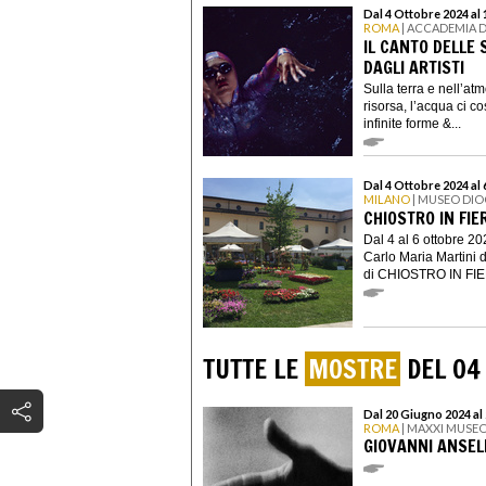
Dal 4 Ottobre 2024 al
ROMA
| ACCADEMIA D
IL CANTO DELLE
DAGLI ARTISTI
Sulla terra e nell’at
risorsa, l’acqua ci c
infinite forme &...
Dal 4 Ottobre 2024 al
MILANO
| MUSEO DIO
CHIOSTRO IN FIER
Dal 4 al 6 ottobre 2
Carlo Maria Martini 
di CHIOSTRO IN FIERA
TUTTE LE
MOSTRE
DEL 04
Dal 20 Giugno 2024 al
ROMA
| MAXXI MUSEO
GIOVANNI ANSEL