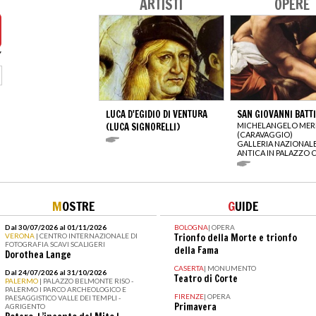
ARTISTI
OPERE
LUCA D'EGIDIO DI VENTURA
SAN GIOVANNI BATT
(LUCA SIGNORELLI)
MICHELANGELO MERI
(CARAVAGGIO)
GALLERIA NAZIONALE
ANTICA IN PALAZZO 
M
OSTRE
G
UIDE
Dal 30/07/2026 al 01/11/2026
BOLOGNA
|
OPERA
VERONA
| CENTRO INTERNAZIONALE DI
Trionfo della Morte e trionfo
FOTOGRAFIA SCAVI SCALIGERI
della Fama
Dorothea Lange
CASERTA
|
MONUMENTO
Dal 24/07/2026 al 31/10/2026
Teatro di Corte
PALERMO
| PALAZZO BELMONTE RISO -
PALERMO I PARCO ARCHEOLOGICO E
FIRENZE
|
OPERA
PAESAGGISTICO VALLE DEI TEMPLI -
Primavera
AGRIGENTO