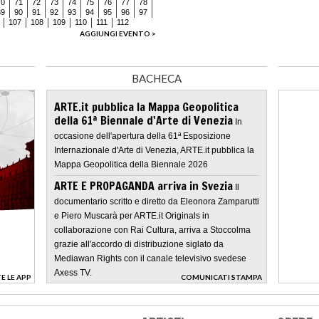
70
71
72
73
74
75
76
77
78
89
90
91
92
93
94
95
96
97
107
108
109
110
111
112
AGGIUNGI EVENTO >
BACHECA
ARTE.it pubblica la Mappa Geopolitica
della 61ª Biennale d'Arte di Venezia
In
occasione dell'apertura della 61ª Esposizione
Internazionale d'Arte di Venezia, ARTE.it pubblica la
Mappa Geopolitica della Biennale 2026
ARTE E PROPAGANDA arriva in Svezia
Il
documentario scritto e diretto da Eleonora Zamparutti
e Piero Muscarà per ARTE.it Originals in
collaborazione con Rai Cultura, arriva a Stoccolma
grazie all'accordo di distribuzione siglato da
Mediawan Rights con il canale televisivo svedese
Axess TV.
E LE APP
COMUNICATI STAMPA
>