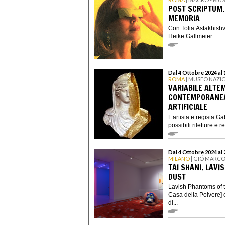
POST SCRIPTUM.
MEMORIA
Con Tolia Astakhishv
Heike Gallmeier......
Dal 4 Ottobre 2024 al
ROMA
| MUSEO NAZI
VARIABILE ALTE
CONTEMPORANEA,
ARTIFICIALE
L’artista e regista G
possibili riletture e 
Dal 4 Ottobre 2024 al
MILANO
| GIÓ MARCO
TAI SHANI. LAV
DUST
Lavish Phantoms of t
Casa della Polvere] è
di...