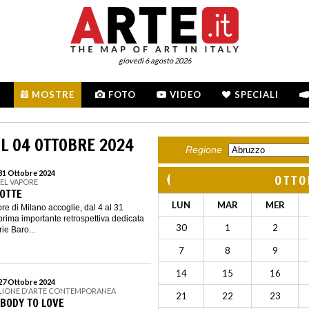
giovedì 6 agosto 2026
MOSTRE
FOTO
VIDEO
SPECIALI
L 04 OTTOBRE 2024
Regione
 31 Ottobre 2024
OTTO
DEL VAPORE
OTTE
LUN
MAR
MER
re di Milano accoglie, dal 4 al 31
prima importante retrospettiva dedicata
30
1
2
ie Baro...
7
8
9
14
15
16
 27 Ottobre 2024
IGLIONE D'ARTE CONTEMPORANEA
21
22
23
EBODY TO LOVE