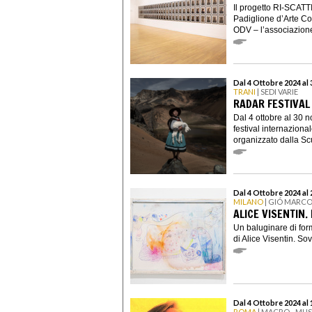
Il progetto RI-SCATT
Padiglione d’Arte Co
ODV – l’associazione 
Dal 4 Ottobre 2024 al
TRANI
| SEDI VARIE
RADAR FESTIVAL
Dal 4 ottobre al 30 n
festival internazional
organizzato dalla Scuo
Dal 4 Ottobre 2024 al
MILANO
| GIÓ MARCO
ALICE VISENTIN
Un baluginare di form
di Alice Visentin. So
Dal 4 Ottobre 2024 al
ROMA
| MACRO - MU