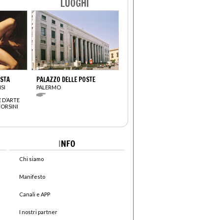
LUOGHI
ISTA
PALAZZO DELLE POSTE
SI
PALERMO
 D’ARTE
CORSINI
I
NFO
Chi siamo
Manifesto
Canali e APP
I nostri partner