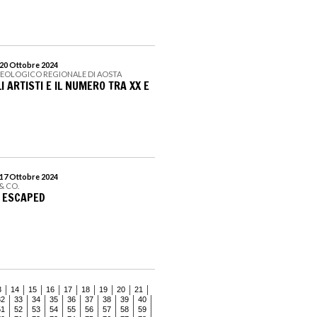
 20 Ottobre 2024
EOLOGICO REGIONALE DI AOSTA
 ARTISTI E IL NUMERO TRA XX E
 17 Ottobre 2024
& CO.
. ESCAPED
3
14
15
16
17
18
19
20
21
32
33
34
35
36
37
38
39
40
51
52
53
54
55
56
57
58
59