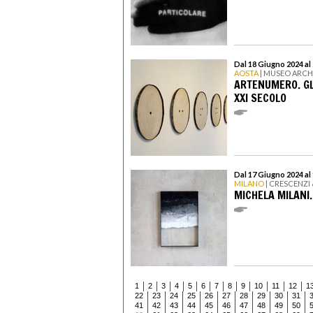
Dal 18 Giugno 2024 al
AOSTA
| MUSEO ARCH
ARTENUMERO. GLI
XXI SECOLO
Dal 17 Giugno 2024 al
MILANO
| CRESCENZI 
MICHELA MILANI
1
2
3
4
5
6
7
8
9
10
11
12
1
22
23
24
25
26
27
28
29
30
31
41
42
43
44
45
46
47
48
49
50