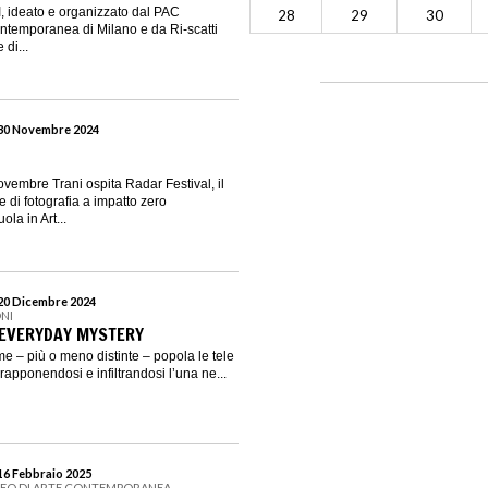
I, ideato e organizzato dal PAC
28
29
30
ntemporanea di Milano e da Ri-scatti
di...
 30 Novembre 2024
ovembre Trani ospita Radar Festival, il
e di fotografia a impatto zero
la in Art...
 20 Dicembre 2024
NI
. EVERYDAY MYSTERY
e – più o meno distinte – popola le tele
vrapponendosi e infiltrandosi l’una ne...
 16 Febbraio 2025
SEO DI ARTE CONTEMPORANEA