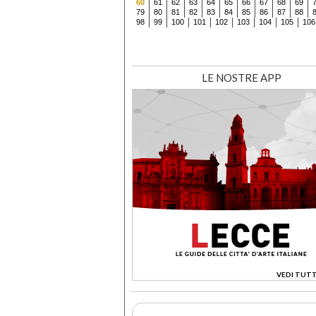
60
61
62
63
64
65
66
67
68
69
79
80
81
82
83
84
85
86
87
88
98
99
100
101
102
103
104
105
106
LE NOSTRE APP
VEDI TUTT
>