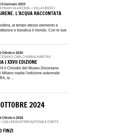
 13 Gennaio 2025
I FRANCIA A ROMA — VILLA MEDICI
 SIRENE. L’ACQUA RACCONTATA
mosfera, al tempo stesso elemento e
ostituisce e travalica il mondo. Con le sue
 6 Ottobre 2024
CESANO CARLO MARIA MARTINI
A | XXVII EDIZIONE
024 il Chiostro del Museo Diocesano
di Milano ospita l’edizione autunnale
, la ...
 OTTOBRE 2024
 6 Ottobre 2024
O – GALLERIA INTERNAZIONALE D’ARTE
 FINZI