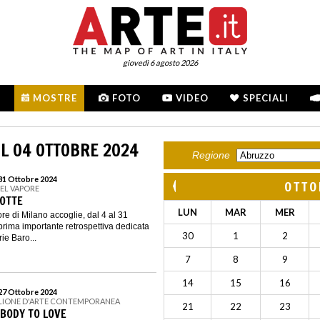
giovedì 6 agosto 2026
MOSTRE
FOTO
VIDEO
SPECIALI
L 04 OTTOBRE 2024
Regione
 31 Ottobre 2024
OTTO
DEL VAPORE
OTTE
LUN
MAR
MER
re di Milano accoglie, dal 4 al 31
prima importante retrospettiva dedicata
30
1
2
ie Baro...
7
8
9
14
15
16
 27 Ottobre 2024
IGLIONE D'ARTE CONTEMPORANEA
21
22
23
EBODY TO LOVE