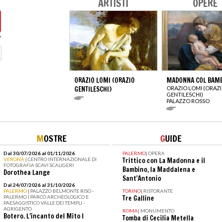
ARTISTI
OPERE
ORAZIO LOMI (ORAZIO
MADONNA COL BAM
GENTILESCHI)
ORAZIO LOMI (ORAZ
GENTILESCHI)
PALAZZO ROSSO
M
OSTRE
G
UIDE
Dal 30/07/2026 al 01/11/2026
PALERMO
|
OPERA
VERONA
| CENTRO INTERNAZIONALE DI
Trittico con La Madonna e il
FOTOGRAFIA SCAVI SCALIGERI
Bambino, la Maddalena e
Dorothea Lange
Sant'Antonio
Dal 24/07/2026 al 31/10/2026
PALERMO
| PALAZZO BELMONTE RISO -
TORINO
|
RISTORANTE
PALERMO I PARCO ARCHEOLOGICO E
Tre Galline
PAESAGGISTICO VALLE DEI TEMPLI -
AGRIGENTO
ROMA
|
MONUMENTO
Botero. L’incanto del Mito I
Tomba di Cecilia Metella