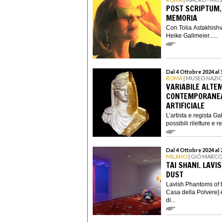
POST SCRIPTUM.
MEMORIA
Con Tolia Astakhishv
Heike Gallmeier......
Dal 4 Ottobre 2024 al
ROMA
| MUSEO NAZI
VARIABILE ALTE
CONTEMPORANEA,
ARTIFICIALE
L’artista e regista G
possibili riletture e 
Dal 4 Ottobre 2024 al
MILANO
| GIÓ MARCO
TAI SHANI. LAV
DUST
Lavish Phantoms of t
Casa della Polvere] è
di...