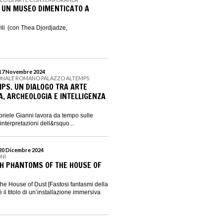
 UN MUSEO DIMENTICATO A
ili (con Thea Djordjadze,
 17 Novembre 2024
ONALE ROMANO PALAZZO ALTEMPS
MPS. UN DIALOGO TRA ARTE
 ARCHEOLOGIA E INTELLIGENZA
abriele Gianni lavora da tempo sulle
reinterpretazioni dell&rsquo...
 20 Dicembre 2024
NI
ISH PHANTOMS OF THE HOUSE OF
he House of Dust [Fastosi fantasmi della
 il titolo di un’installazione immersiva