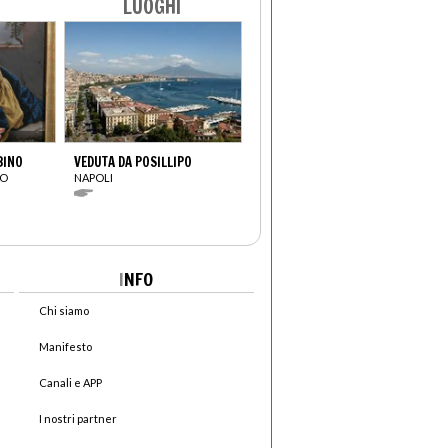
LUOGHI
BINO
VEDUTA DA POSILLIPO
IO
NAPOLI
I
NFO
Chi siamo
Manifesto
Canali e APP
I nostri partner