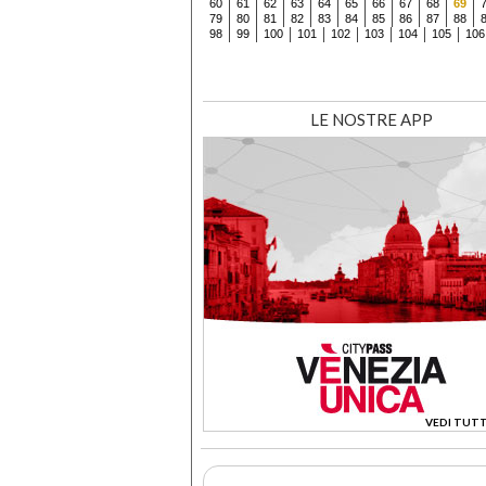
60
61
62
63
64
65
66
67
68
69
79
80
81
82
83
84
85
86
87
88
98
99
100
101
102
103
104
105
106
LE NOSTRE APP
VEDI TUTT
>