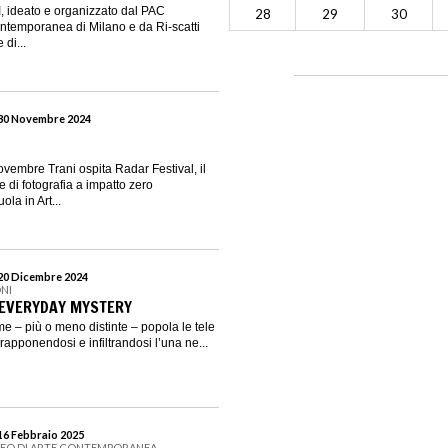
I, ideato e organizzato dal PAC
28
29
30
ntemporanea di Milano e da Ri-scatti
di...
 30 Novembre 2024
ovembre Trani ospita Radar Festival, il
e di fotografia a impatto zero
la in Art...
 20 Dicembre 2024
NI
. EVERYDAY MYSTERY
e – più o meno distinte – popola le tele
vrapponendosi e infiltrandosi l’una ne...
 16 Febbraio 2025
SEO DI ARTE CONTEMPORANEA