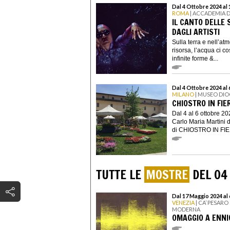
Dal 4 Ottobre 2024 al
ROMA
| ACCADEMIA D
IL CANTO DELLE
DAGLI ARTISTI
Sulla terra e nell’at
risorsa, l’acqua ci c
infinite forme &...
Dal 4 Ottobre 2024 al
MILANO
| MUSEO DIO
CHIOSTRO IN FIER
Dal 4 al 6 ottobre 2
Carlo Maria Martini 
di CHIOSTRO IN FIERA
TUTTE LE
MOSTRE
DEL 04
Dal 17 Maggio 2024 al
VENEZIA
| CA’ PESAR
MODERNA
OMAGGIO A ENNIO