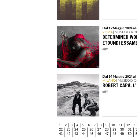
Dal 17 Maggio 2024 al
ROMA
| MUSEO DI RO
DETERMINED WOM
ETOUNDI ESSAM
Dal 14 Maggio 2024 al
MILANO
| MUSEO DI
ROBERT CAPA. L
1
2
3
4
5
6
7
8
9
10
11
12
1
22
23
24
25
26
27
28
29
30
31
41
42
43
44
45
46
47
48
49
50