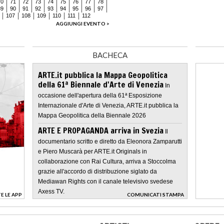
70
71
72
73
74
75
76
77
78
89
90
91
92
93
94
95
96
97
107
108
109
110
111
112
AGGIUNGI EVENTO >
BACHECA
ARTE.it pubblica la Mappa Geopolitica
della 61ª Biennale d'Arte di Venezia
In
occasione dell'apertura della 61ª Esposizione
Internazionale d'Arte di Venezia, ARTE.it pubblica la
Mappa Geopolitica della Biennale 2026
ARTE E PROPAGANDA arriva in Svezia
Il
documentario scritto e diretto da Eleonora Zamparutti
e Piero Muscarà per ARTE.it Originals in
collaborazione con Rai Cultura, arriva a Stoccolma
grazie all'accordo di distribuzione siglato da
Mediawan Rights con il canale televisivo svedese
Axess TV.
E LE APP
COMUNICATI STAMPA
>