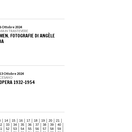
 6 Ottobre 2024
MA IN TRASTEVERE
EN. FOTOGRAFIE DI ANGÈLE
BA
 13 Ottobre 2024
OCESANO
’OPERA 1932-1954
3
14
15
16
17
18
19
20
21
32
33
34
35
36
37
38
39
40
51
52
53
54
55
56
57
58
59