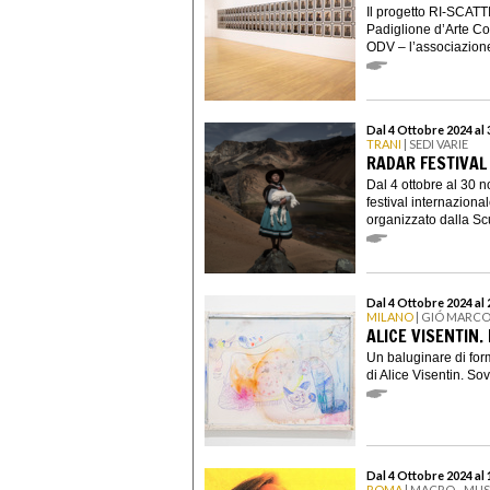
Il progetto RI-SCATT
Padiglione d’Arte Co
ODV – l’associazione 
Dal 4 Ottobre 2024 al
TRANI
| SEDI VARIE
RADAR FESTIVAL
Dal 4 ottobre al 30 n
festival internazional
organizzato dalla Scuo
Dal 4 Ottobre 2024 al
MILANO
| GIÓ MARCO
ALICE VISENTIN
Un baluginare di form
di Alice Visentin. So
Dal 4 Ottobre 2024 al
ROMA
| MACRO - MU