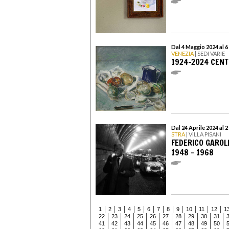
Dal 4 Maggio 2024 al 
VENEZIA
| SEDI VARIE
1924-2024 CENT
Dal 24 Aprile 2024 al 
STRA
| VILLA PISANI
FEDERICO GAROLL
1948 – 1968
1
2
3
4
5
6
7
8
9
10
11
12
1
22
23
24
25
26
27
28
29
30
31
41
42
43
44
45
46
47
48
49
50