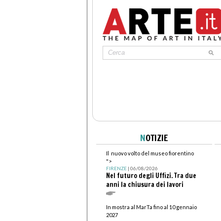
N
OTIZIE
Il nuovo volto del museo fiorentino
">
FIRENZE
| 06/08/2026
Nel futuro degli Uffizi. Tra due
anni la chiusura dei lavori
In mostra al MarTa fino al 10 gennaio
2027