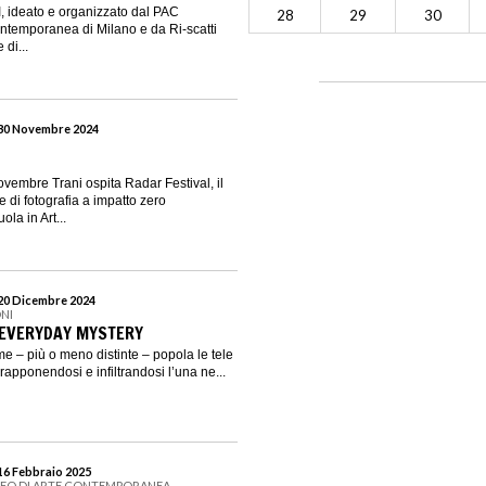
I, ideato e organizzato dal PAC
28
29
30
ntemporanea di Milano e da Ri-scatti
di...
 30 Novembre 2024
ovembre Trani ospita Radar Festival, il
e di fotografia a impatto zero
la in Art...
 20 Dicembre 2024
NI
. EVERYDAY MYSTERY
e – più o meno distinte – popola le tele
vrapponendosi e infiltrandosi l’una ne...
 16 Febbraio 2025
SEO DI ARTE CONTEMPORANEA