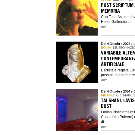
POST SCRIPTUM.
MEMORIA
Con Tolia Astakhishv
Heike Gallmeier......
Dal 4 Ottobre 2024 al
ROMA
| MUSEO NAZI
VARIABILE ALTE
CONTEMPORANEA,
ARTIFICIALE
L’artista e regista G
possibili riletture e 
Dal 4 Ottobre 2024 al
MILANO
| GIÓ MARCO
TAI SHANI. LAV
DUST
Lavish Phantoms of t
Casa della Polvere] è
di...