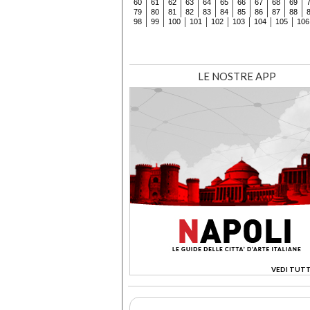
60
61
62
63
64
65
66
67
68
69
79
80
81
82
83
84
85
86
87
88
98
99
100
101
102
103
104
105
106
LE NOSTRE APP
VEDI TUTT
>