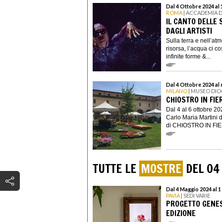
Dal 4 Ottobre 2024 al
ROMA
| ACCADEMIA D
IL CANTO DELLE
DAGLI ARTISTI
Sulla terra e nell’at
risorsa, l’acqua ci c
infinite forme &...
Dal 4 Ottobre 2024 al
MILANO
| MUSEO DIO
CHIOSTRO IN FIER
Dal 4 al 6 ottobre 2
Carlo Maria Martini 
di CHIOSTRO IN FIERA
TUTTE LE
MOSTRE
DEL 04
Dal 4 Maggio 2024 al 
PAVIA
| SEDI VARIE
PROGETTO GENESI
EDIZIONE