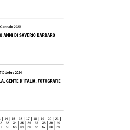
6 Gennaio 2025
O ANNI DI SAVERIO BARBARO
27 Ottobre 2024
A. GENTE D’ITALIA. FOTOGRAFIE
3
14
15
16
17
18
19
20
21
32
33
34
35
36
37
38
39
40
51
52
53
54
55
56
57
58
59