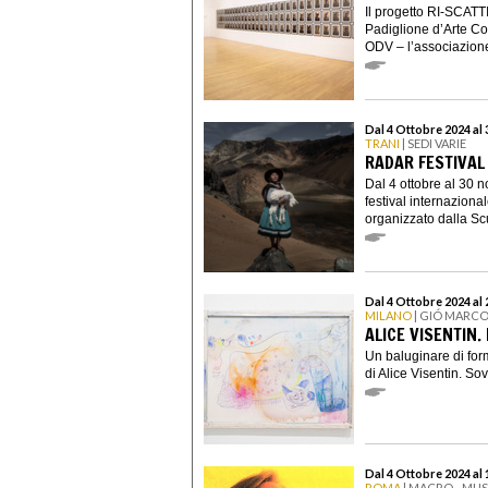
Il progetto RI-SCATT
Padiglione d’Arte Co
ODV – l’associazione 
Dal 4 Ottobre 2024 al
TRANI
| SEDI VARIE
RADAR FESTIVAL
Dal 4 ottobre al 30 n
festival internazional
organizzato dalla Scuo
Dal 4 Ottobre 2024 al
MILANO
| GIÓ MARCO
ALICE VISENTIN
Un baluginare di form
di Alice Visentin. So
Dal 4 Ottobre 2024 al
ROMA
| MACRO - MU