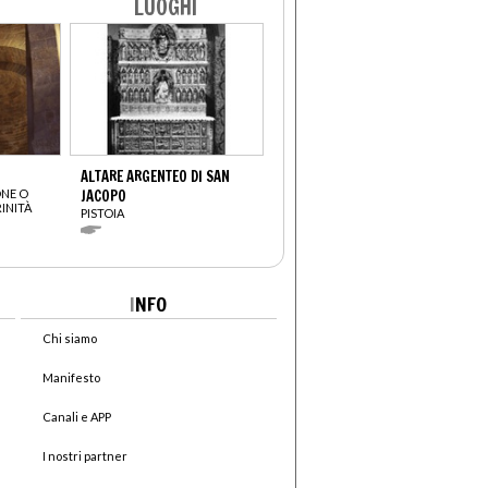
LUOGHI
ALTARE ARGENTEO DI SAN
ONE O
JACOPO
INITÀ
PISTOIA
I
NFO
Chi siamo
Manifesto
Canali e APP
I nostri partner