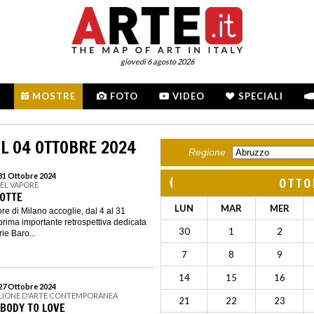
giovedì 6 agosto 2026
MOSTRE
FOTO
VIDEO
SPECIALI
L 04 OTTOBRE 2024
Regione
 31 Ottobre 2024
OTTO
DEL VAPORE
OTTE
LUN
MAR
MER
re di Milano accoglie, dal 4 al 31
prima importante retrospettiva dedicata
30
1
2
ie Baro...
7
8
9
14
15
16
 27 Ottobre 2024
IGLIONE D'ARTE CONTEMPORANEA
21
22
23
EBODY TO LOVE