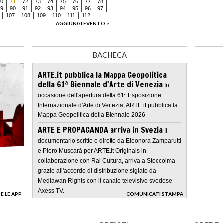
70
71
72
73
74
75
76
77
78
89
90
91
92
93
94
95
96
97
107
108
109
110
111
112
AGGIUNGI EVENTO >
BACHECA
ARTE.it pubblica la Mappa Geopolitica
della 61ª Biennale d'Arte di Venezia
In
occasione dell'apertura della 61ª Esposizione
Internazionale d'Arte di Venezia, ARTE.it pubblica la
Mappa Geopolitica della Biennale 2026
ARTE E PROPAGANDA arriva in Svezia
Il
documentario scritto e diretto da Eleonora Zamparutti
e Piero Muscarà per ARTE.it Originals in
collaborazione con Rai Cultura, arriva a Stoccolma
grazie all'accordo di distribuzione siglato da
Mediawan Rights con il canale televisivo svedese
Axess TV.
E LE APP
COMUNICATI STAMPA
>