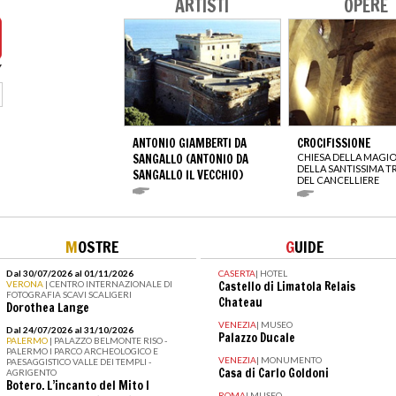
ARTISTI
OPERE
ANTONIO GIAMBERTI DA
CROCIFISSIONE
SANGALLO (ANTONIO DA
CHIESA DELLA MAGI
DELLA SANTISSIMA TR
SANGALLO IL VECCHIO)
DEL CANCELLIERE
M
OSTRE
G
UIDE
Dal 30/07/2026 al 01/11/2026
CASERTA
|
HOTEL
VERONA
| CENTRO INTERNAZIONALE DI
Castello di Limatola Relais
FOTOGRAFIA SCAVI SCALIGERI
Chateau
Dorothea Lange
VENEZIA
|
MUSEO
Dal 24/07/2026 al 31/10/2026
Palazzo Ducale
PALERMO
| PALAZZO BELMONTE RISO -
PALERMO I PARCO ARCHEOLOGICO E
VENEZIA
|
MONUMENTO
PAESAGGISTICO VALLE DEI TEMPLI -
Casa di Carlo Goldoni
AGRIGENTO
Botero. L’incanto del Mito I
ROMA
|
MUSEO