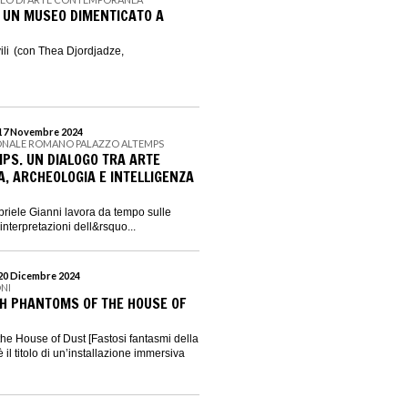
 UN MUSEO DIMENTICATO A
ili (con Thea Djordjadze,
 17 Novembre 2024
ONALE ROMANO PALAZZO ALTEMPS
MPS. UN DIALOGO TRA ARTE
 ARCHEOLOGIA E INTELLIGENZA
abriele Gianni lavora da tempo sulle
reinterpretazioni dell&rsquo...
 20 Dicembre 2024
NI
ISH PHANTOMS OF THE HOUSE OF
he House of Dust [Fastosi fantasmi della
 il titolo di un’installazione immersiva