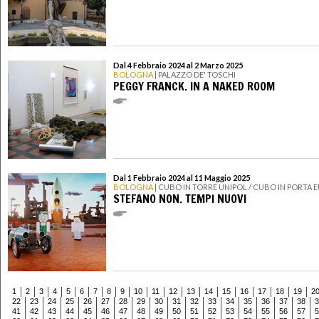
Dal 4 Febbraio 2024 al 2 Marzo 2025
BOLOGNA
| PALAZZO DE' TOSCHI
PEGGY FRANCK. IN A NAKED ROOM
Dal 1 Febbraio 2024 al 11 Maggio 2025
BOLOGNA
| CUBO IN TORRE UNIPOL / CUBO IN PORTA 
STEFANO NON. TEMPI NUOVI
1
2
3
4
5
6
7
8
9
10
11
12
13
14
15
16
17
18
19
2
22
23
24
25
26
27
28
29
30
31
32
33
34
35
36
37
38
3
41
42
43
44
45
46
47
48
49
50
51
52
53
54
55
56
57
5