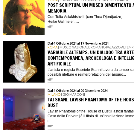
POST SCRIPTUM. UN MUSEO DIMENTICATO 
MEMORIA
Con Tolia Astakhishvili (con Thea Djordjadze,
Heike Gallmeier......
Dal 4 Ottobre 2024 al 17 Novembre 2024
ROMA
| MUSEO NAZIONALE ROMANO PALAZZO ALTEMP
VARIABILE ALTEMPS. UN DIALOGO TRA ARTE
CONTEMPORANEA, ARCHEOLOGIA E INTELLI
ARTIFICIALE
L’artista e regista Gabriele Gianni lavora da tempo su
possibili riletture e reinterpretazioni dell&rsquo...
Dal 4 Ottobre 2024 al 20 Dicembre 2024
MILANO
| GIÓ MARCONI
TAI SHANI. LAVISH PHANTOMS OF THE HOUS
DUST
Lavish Phantoms of the House of Dust [Fastosi fantas
Casa della Polvere] è il titolo di un’installazione imm
di...