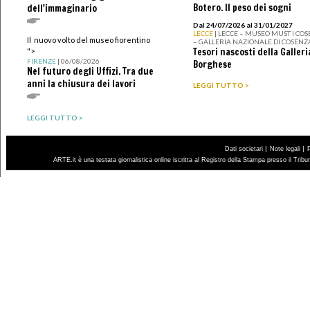
Botero. Il peso dei sogni
dell'immaginario
Dal 24/07/2026 al 31/01/2027
LECCE
| LECCE – MUSEO MUST I CO
Il nuovo volto del museo fiorentino
– GALLERIA NAZIONALE DI COSENZ
Tesori nascosti della Galleri
">
FIRENZE
| 06/08/2026
Borghese
Nel futuro degli Uffizi. Tra due
anni la chiusura dei lavori
LEGGI TUTTO >
LEGGI TUTTO >
|
|
Dati societari
Note legali
ARTE.it è una testata giornalistica online iscritta al Registro della Stampa presso il Trib