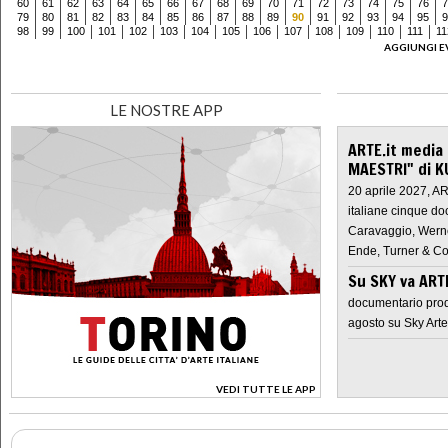
60
61
62
63
64
65
66
67
68
69
70
71
72
73
74
75
76
7
79
80
81
82
83
84
85
86
87
88
89
90
91
92
93
94
95
9
98
99
100
101
102
103
104
105
106
107
108
109
110
111
11
AGGIUNGI E
LE NOSTRE APP
ARTE.it media
MAESTRI" di K
20 aprile 2027, A
italiane cinque do
Caravaggio, Werne
Ende, Turner & Co
Su SKY va AR
documentario prod
agosto su Sky Arte
VEDI TUTTE LE APP
>