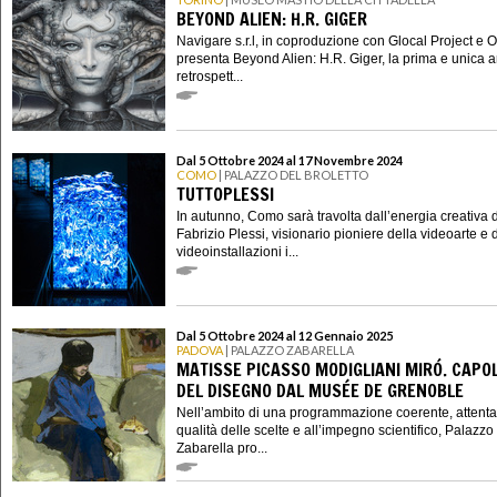
BEYOND ALIEN: H.R. GIGER
Navigare s.r.l, in coproduzione con Glocal Project e 
presenta Beyond Alien: H.R. Giger, la prima e unica 
retrospett...
Dal 5 Ottobre 2024 al 17 Novembre 2024
COMO
| PALAZZO DEL BROLETTO
TUTTOPLESSI
In autunno, Como sarà travolta dall’energia creativa d
Fabrizio Plessi, visionario pioniere della videoarte e 
videoinstallazioni i...
Dal 5 Ottobre 2024 al 12 Gennaio 2025
PADOVA
| PALAZZO ZABARELLA
MATISSE PICASSO MODIGLIANI MIRÓ. CAPO
DEL DISEGNO DAL MUSÉE DE GRENOBLE
Nell’ambito di una programmazione coerente, attenta
qualità delle scelte e all’impegno scientifico, Palazzo
Zabarella pro...