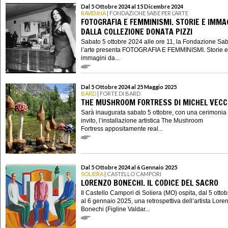
Dal 5 Ottobre 2024 al 15 Dicembre 2024
RAVENNA
| FONDAZIONE SABE PER L’ARTE
FOTOGRAFIA E FEMMINISMI. STORIE E IMMA
DALLA COLLEZIONE DONATA PIZZI
Sabato 5 ottobre 2024 alle ore 11, la Fondazione Sa
l’arte presenta FOTOGRAFIA E FEMMINISMI. Storie e
immagini da...
Dal 5 Ottobre 2024 al 25 Maggio 2025
BARD
| FORTE DI BARD
THE MUSHROOM FORTRESS DI MICHEL VECC
Sarà inaugurata sabato 5 ottobre, con una cerimonia
invito, l’installazione artistica The Mushroom
Fortress appositamente real...
Dal 5 Ottobre 2024 al 6 Gennaio 2025
SOLIERA
| CASTELLO CAMPORI
LORENZO BONECHI. IL CODICE DEL SACRO
Il Castello Campori di Soliera (MO) ospita, dal 5 otto
al 6 gennaio 2025, una retrospettiva dell’artista Lore
Bonechi (Figline Valdar...