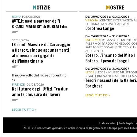
N
OTIZIE
M
OSTRE
ROMA
| 06/08/2026
Dal 30/07/2026 al 01/11/2026
ARTE.it media partner de "I
VERONA
| CENTRO INTERNAZIONAL
FOTOGRAFIA SCAVI SCALIGERI
GRANDI MAESTRI" di KUBLAI Film
Dorothea Lange
Dal 24/07/2026 al 31/10/2026
PALERMO
| PALAZZO BELMONTE RIS
06/08/2026
PALERMO I PARCO ARCHEOLOGICO 
I Grandi Maestri: da Caravaggio
PAESAGGISTICO VALLE DEI TEMPLI -
a Herzog, cinque appuntamenti
AGRIGENTO
Botero. L’incanto del Mito I
al cinema con i giganti
Botero. Il peso dei sogni
dell'immaginario
Dal 24/07/2026 al 31/01/2027
LECCE
| LECCE – MUSEO MUST I CO
Il nuovo volto del museo fiorentino
– GALLERIA NAZIONALE DI COSENZ
Tesori nascosti della Galleri
">
FIRENZE
| 06/08/2026
Borghese
Nel futuro degli Uffizi. Tra due
anni la chiusura dei lavori
LEGGI TUTTO >
LEGGI TUTTO >
|
|
Dati societari
Note legali
ARTE.it è una testata giornalistica online iscritta al Registro della Stampa presso il Trib