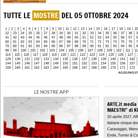
TUTTE LE
MOSTRE
DEL 05 OTTOBRE 2024
1
2
3
4
5
6
7
8
9
10
11
12
13
14
15
16
17
18
19
2
22
23
24
25
26
27
28
29
30
31
32
33
34
35
36
37
38
3
41
42
43
44
45
46
47
48
49
50
51
52
53
54
55
56
57
5
60
61
62
63
64
65
66
67
68
69
70
71
72
73
74
75
76
7
79
80
81
82
83
84
85
86
87
88
89
90
91
92
93
94
95
9
98
99
100
101
102
103
104
105
106
107
108
109
110
111
11
114
115
116
117
118
119
120
121
122
123
124
125
126
127
129
130
131
132
133
134
135
136
137
138
139
140
141
142
144
145
146
147
148
149
150
151
152
153
154
155
156
157
159
160
161
162
163
164
165
166
167
168
169
170
171
172
AGGIUNGI E
LE NOSTRE APP
ARTE.it media
MAESTRI" di K
20 aprile 2027, A
italiane cinque do
Caravaggio, Werne
Ende, Turner & Co