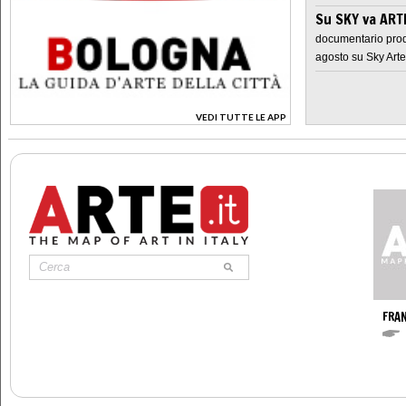
Su SKY va AR
documentario prod
agosto su Sky Arte
VEDI TUTTE LE APP
>
FRA