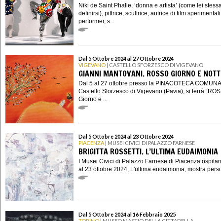
Niki de Saint Phalle, ‘donna e artista’ (come lei stes
definirsi), pittrice, scultrice, autrice di film sperimentali
performer, s...
Dal 5 Ottobre 2024 al 27 Ottobre 2024
VIGEVANO
| CASTELLO SFORZESCO DI VIGEVANO
GIANNI MANTOVANI. ROSSO GIORNO E NOTT
Dal 5 al 27 ottobre presso la PINACOTECA COMUNA
Castello Sforzesco di Vigevano (Pavia), si terrà “RO
Giorno e ...
Dal 5 Ottobre 2024 al 23 Ottobre 2024
PIACENZA
| MUSEI CIVICI DI PALAZZO FARNESE
BRIGITTA ROSSETTI. L’ULTIMA EUDAIMONIA
I Musei Civici di Palazzo Farnese di Piacenza ospitan
al 23 ottobre 2024, L'ultima eudaimonia, mostra perso
Dal 5 Ottobre 2024 al 16 Febbraio 2025
TORINO
| MUSEO MASTIO DELLA CITTADELLA