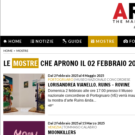
HOME
NOTIZIE
GUIDE
MOSTRE
F
HOME
>
MOSTRE
LE
MOSTRE
CHE APRONO IL 02 FEBBRAIO 2
Dal 2 Febbraio 2025 al 4 Maggio 2025
PORTOGRUARO
| MUSEO NAZIONALE CONCORDIESE
LORISANDREA VIANELLO. RUINS – ROVINE
Domenica 2 febbraio alle ore 17:00 presso il Museo
nazionale concordiese di Portogruaro (VE) verrà ina
la mostra d’arte Ruins &nda...
Dal 2 Febbraio 2025 al 15 Marzo 2025
VENEZIA
| TOMMASO CALABRO
MOONKILLERS