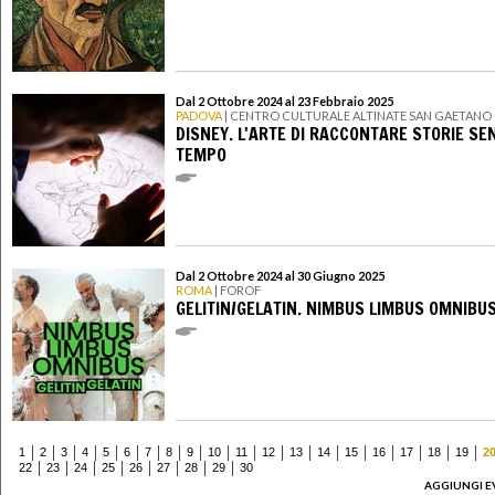
Dal 2 Ottobre 2024 al 23 Febbraio 2025
PADOVA
| CENTRO CULTURALE ALTINATE SAN GAETANO
DISNEY. L'ARTE DI RACCONTARE STORIE SE
TEMPO
Dal 2 Ottobre 2024 al 30 Giugno 2025
ROMA
| FOROF
GELITIN/GELATIN. NIMBUS LIMBUS OMNIBU
1
2
3
4
5
6
7
8
9
10
11
12
13
14
15
16
17
18
19
2
22
23
24
25
26
27
28
29
30
AGGIUNGI E