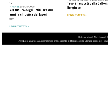
Tesori nascosti della Galleri
">
FIRENZE
| 06/08/2026
Borghese
Nel futuro degli Uffizi. Tra due
anni la chiusura dei lavori
LEGGI TUTTO >
LEGGI TUTTO >
|
|
Dati societari
Note legali
ARTE.it è una testata giornalistica online iscritta al Registro della Stampa presso il Trib