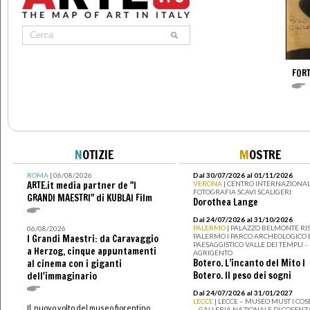
FOR
N
OTIZIE
M
OSTRE
ROMA
| 06/08/2026
Dal 30/07/2026 al 01/11/2026
ARTE.it media partner de "I
VERONA
| CENTRO INTERNAZIONAL
FOTOGRAFIA SCAVI SCALIGERI
GRANDI MAESTRI" di KUBLAI Film
Dorothea Lange
Dal 24/07/2026 al 31/10/2026
PALERMO
| PALAZZO BELMONTE RIS
06/08/2026
PALERMO I PARCO ARCHEOLOGICO 
I Grandi Maestri: da Caravaggio
PAESAGGISTICO VALLE DEI TEMPLI -
a Herzog, cinque appuntamenti
AGRIGENTO
Botero. L’incanto del Mito I
al cinema con i giganti
Botero. Il peso dei sogni
dell'immaginario
Dal 24/07/2026 al 31/01/2027
LECCE
| LECCE – MUSEO MUST I CO
Il nuovo volto del museo fiorentino
– GALLERIA NAZIONALE DI COSENZ