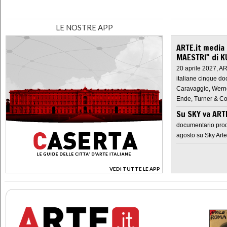
LE NOSTRE APP
ARTE.it media
MAESTRI" di K
20 aprile 2027, A
italiane cinque do
Caravaggio, Werne
Ende, Turner & Co
Su SKY va AR
documentario prod
agosto su Sky Arte
VEDI TUTTE LE APP
>