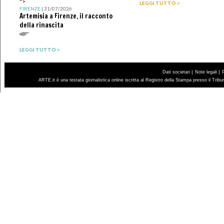
">
LEGGI TUTTO >
FIRENZE
| 31/07/2026
Artemisia a Firenze, il racconto
della rinascita
LEGGI TUTTO >
|
|
Dati societari
Note legali
ARTE.it è una testata giornalistica online iscritta al Registro della Stampa presso il Trib