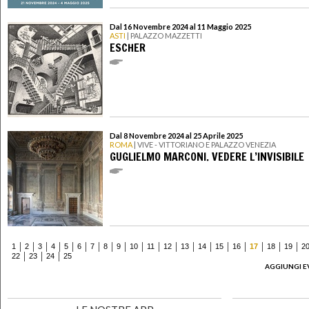
Dal 16 Novembre 2024 al 11 Maggio 2025
ASTI
| PALAZZO MAZZETTI
ESCHER
Dal 8 Novembre 2024 al 25 Aprile 2025
ROMA
| VIVE - VITTORIANO E PALAZZO VENEZIA
GUGLIELMO MARCONI. VEDERE L’INVISIBILE
1
2
3
4
5
6
7
8
9
10
11
12
13
14
15
16
17
18
19
2
22
23
24
25
AGGIUNGI E