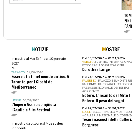
TOM
FINI
PANI
N
OTIZIE
M
OSTRE
Dal 30/07/2026 al 01/11/2026
In mostra al MarTa fino al 10 gennaio
VERONA
| CENTRO INTERNAZIONAL
2027
FOTOGRAFIA SCAVI SCALIGERI
">
Dorothea Lange
TARANTO
| 04/08/2026
Essere atleti nel mondo antico. A
Dal 24/07/2026 al 31/10/2026
PALERMO
| PALAZZO BELMONTE RIS
Taranto, per i Giochi del
PALERMO I PARCO ARCHEOLOGICO 
Mediterraneo
PAESAGGISTICO VALLE DEI TEMPLI -
AGRIGENTO
Botero. L’incanto del Mito I
Botero. Il peso dei sogni
UDINE
| 01/08/2026
L'Impero Assiro conquista
Dal 24/07/2026 al 31/01/2027
l'Aquileia Film Festival
LECCE
| LECCE – MUSEO MUST I CO
– GALLERIA NAZIONALE DI COSENZ
Tesori nascosti della Galleri
In mostra da ottobre al Museo degli
Borghese
Innocenti