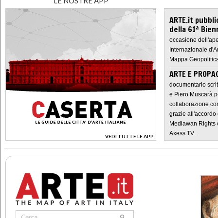
LE NOSTRE APP
ARTE.it pubbli
della 61ª Bien
occasione dell'ape
Internazionale d'A
Mappa Geopolitica
ARTE E PROPAG
documentario scrit
e Piero Muscarà pe
collaborazione con
grazie all'accordo 
Mediawan Rights c
Axess TV.
VEDI TUTTE LE APP
>