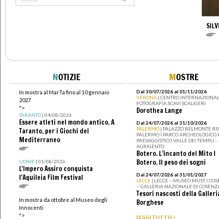
SILV
N
OTIZIE
M
OSTRE
Dal 30/07/2026 al 01/11/2026
In mostra al MarTa fino al 10 gennaio
VERONA
| CENTRO INTERNAZIONAL
2027
FOTOGRAFIA SCAVI SCALIGERI
">
Dorothea Lange
TARANTO
| 04/08/2026
Essere atleti nel mondo antico. A
Dal 24/07/2026 al 31/10/2026
PALERMO
| PALAZZO BELMONTE RIS
Taranto, per i Giochi del
PALERMO I PARCO ARCHEOLOGICO 
Mediterraneo
PAESAGGISTICO VALLE DEI TEMPLI -
AGRIGENTO
Botero. L’incanto del Mito I
Botero. Il peso dei sogni
UDINE
| 01/08/2026
L'Impero Assiro conquista
Dal 24/07/2026 al 31/01/2027
l'Aquileia Film Festival
LECCE
| LECCE – MUSEO MUST I CO
– GALLERIA NAZIONALE DI COSENZ
Tesori nascosti della Galleri
In mostra da ottobre al Museo degli
Borghese
Innocenti
">
LEGGI TUTTO >