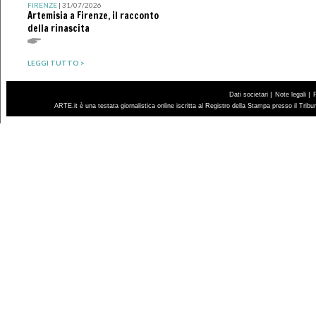
FIRENZE
| 31/07/2026
Artemisia a Firenze, il racconto
della rinascita
LEGGI TUTTO >
|
|
Dati societari
Note legali
ARTE.it è una testata giornalistica online iscritta al Registro della Stampa presso il Trib