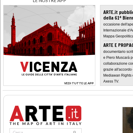
LE NOSTRE APP
ARTE.it pubbli
della 61ª Bien
occasione dell'ape
Internazionale d'A
Mappa Geopolitica
ARTE E PROPAG
documentario scrit
e Piero Muscarà pe
collaborazione con
grazie all'accordo 
Mediawan Rights c
Axess TV.
VEDI TUTTE LE APP
>