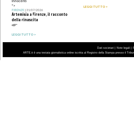
Innocenti
">
LEGGI TUTTO >
FIRENZE
| 31/07/2026
Artemisia a Firenze, il racconto
della rinascita
LEGGI TUTTO >
|
|
Dati societari
Note legali
ARTE.it è una testata giornalistica online iscritta al Registro della Stampa presso il Trib