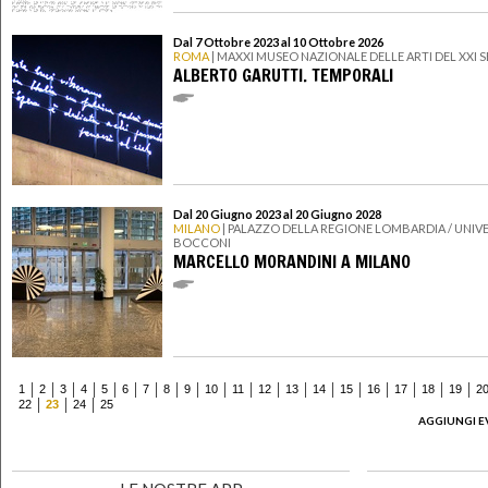
Dal 7 Ottobre 2023 al 10 Ottobre 2026
ROMA
| MAXXI MUSEO NAZIONALE DELLE ARTI DEL XXI
ALBERTO GARUTTI. TEMPORALI
Dal 20 Giugno 2023 al 20 Giugno 2028
MILANO
| PALAZZO DELLA REGIONE LOMBARDIA / UNIVE
BOCCONI
MARCELLO MORANDINI A MILANO
1
2
3
4
5
6
7
8
9
10
11
12
13
14
15
16
17
18
19
2
22
23
24
25
AGGIUNGI E