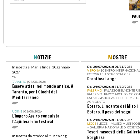
PAO
N
OTIZIE
M
OSTRE
Dal 30/07/2026 al 01/11/2026
In mostra al MarTa fino al 10 gennaio
VERONA
| CENTRO INTERNAZIONAL
2027
FOTOGRAFIA SCAVI SCALIGERI
">
Dorothea Lange
TARANTO
| 04/08/2026
Essere atleti nel mondo antico. A
Dal 24/07/2026 al 31/10/2026
PALERMO
| PALAZZO BELMONTE RIS
Taranto, per i Giochi del
PALERMO I PARCO ARCHEOLOGICO 
Mediterraneo
PAESAGGISTICO VALLE DEI TEMPLI -
AGRIGENTO
Botero. L’incanto del Mito I
Botero. Il peso dei sogni
UDINE
| 01/08/2026
L'Impero Assiro conquista
Dal 24/07/2026 al 31/01/2027
l'Aquileia Film Festival
LECCE
| LECCE – MUSEO MUST I CO
– GALLERIA NAZIONALE DI COSENZ
Tesori nascosti della Galleri
In mostra da ottobre al Museo degli
Borghese