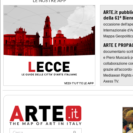
LE NOSTRE APP
ARTE.it pubbli
della 61ª Bien
occasione dell'ape
Internazionale d'A
Mappa Geopolitica
ARTE E PROPAG
documentario scrit
e Piero Muscarà pe
collaborazione con
grazie all'accordo 
Mediawan Rights c
Axess TV.
VEDI TUTTE LE APP
>