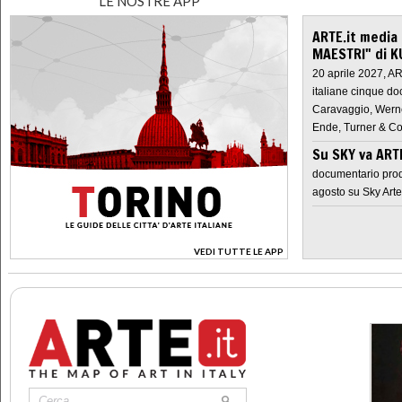
LE NOSTRE APP
ARTE.it media
MAESTRI" di K
20 aprile 2027, A
italiane cinque do
Caravaggio, Werne
Ende, Turner & Co
Su SKY va AR
documentario prod
agosto su Sky Arte
VEDI TUTTE LE APP
>