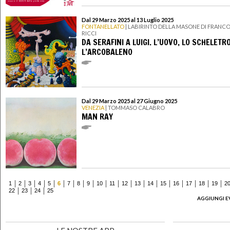
Dal 29 Marzo 2025 al 13 Luglio 2025
FONTANELLATO
| LABIRINTO DELLA MASONE DI FRANC
RICCI
DA SERAFINI A LUIGI. L’UOVO, LO SCHELETRO
L’ARCOBALENO
Dal 29 Marzo 2025 al 27 Giugno 2025
VENEZIA
| TOMMASO CALABRO
MAN RAY
1
2
3
4
5
6
7
8
9
10
11
12
13
14
15
16
17
18
19
2
22
23
24
25
AGGIUNGI E