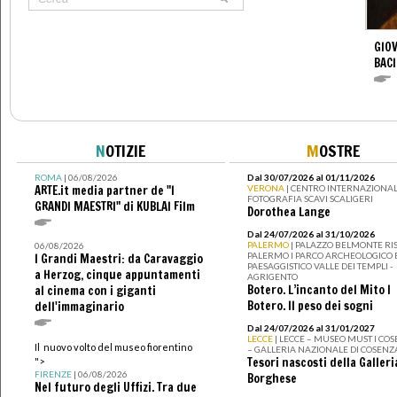
GIOV
BACI
N
OTIZIE
M
OSTRE
ROMA
| 06/08/2026
Dal 30/07/2026 al 01/11/2026
ARTE.it media partner de "I
VERONA
| CENTRO INTERNAZIONAL
FOTOGRAFIA SCAVI SCALIGERI
GRANDI MAESTRI" di KUBLAI Film
Dorothea Lange
Dal 24/07/2026 al 31/10/2026
PALERMO
| PALAZZO BELMONTE RIS
06/08/2026
PALERMO I PARCO ARCHEOLOGICO 
I Grandi Maestri: da Caravaggio
PAESAGGISTICO VALLE DEI TEMPLI -
a Herzog, cinque appuntamenti
AGRIGENTO
Botero. L’incanto del Mito I
al cinema con i giganti
Botero. Il peso dei sogni
dell'immaginario
Dal 24/07/2026 al 31/01/2027
LECCE
| LECCE – MUSEO MUST I CO
Il nuovo volto del museo fiorentino
– GALLERIA NAZIONALE DI COSENZ
Tesori nascosti della Galleri
">
FIRENZE
| 06/08/2026
Borghese
Nel futuro degli Uffizi. Tra due