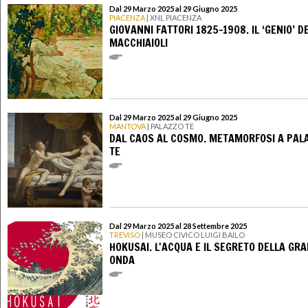
Dal 29 Marzo 2025 al 29 Giugno 2025
PIACENZA
| XNL PIACENZA
GIOVANNI FATTORI 1825-1908. IL ‘GENIO’ DE
MACCHIAIOLI
Dal 29 Marzo 2025 al 29 Giugno 2025
MANTOVA
| PALAZZO TE
DAL CAOS AL COSMO. METAMORFOSI A PAL
TE
Dal 29 Marzo 2025 al 28 Settembre 2025
TREVISO
| MUSEO CIVICO LUIGI BAILO
HOKUSAI. L'ACQUA E IL SEGRETO DELLA GR
ONDA