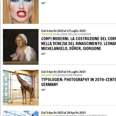
Dal 4 Aprile 2025 al 27 Luglio 2025
VENEZIA
| GALLERIE DELL’ACCADEMIA
CORPI MODERNI. LA COSTRUZIONE DEL COR
NELLA VENEZIA DEL RINASCIMENTO. LEONA
MICHELANGELO, DÜRER, GIORGIONE
Dal 3 Aprile 2025 al 14 Luglio 2025
MILANO
| FONDAZIONE PRADA
TYPOLOGIEN: PHOTOGRAPHY IN 20TH-CENT
GERMANY
Dal 3 Aprile 2025 al 28 Aprile 2025
MILANO
| VENERANDA BIBLIOTECA AMBROSIANA