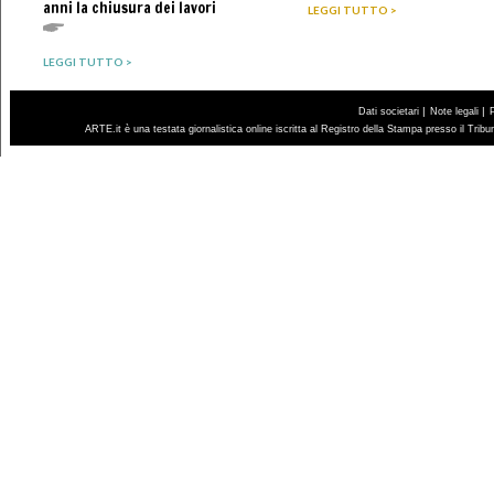
anni la chiusura dei lavori
LEGGI TUTTO >
LEGGI TUTTO >
|
|
Dati societari
Note legali
ARTE.it è una testata giornalistica online iscritta al Registro della Stampa presso il Trib