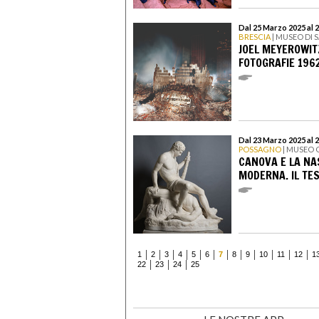
Dal 25 Marzo 2025 al 
BRESCIA
| MUSEO DI 
JOEL MEYEROWIT
FOTOGRAFIE 196
Dal 23 Marzo 2025 al 
POSSAGNO
| MUSEO
CANOVA E LA NA
MODERNA. IL TE
1
2
3
4
5
6
7
8
9
10
11
12
1
22
23
24
25