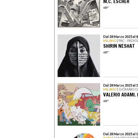
M.C. ESCHER
Dal 28 Marzo 2025 al 
MILANO
| PAC - PAD
SHIRIN NESHAT
Dal 28 Marzo 2025 al 1
MILANO
| GIÓMARCO
VALERIO ADAMI.
Dal 28 Marzo 2025 al 
ROMA
| MUSEO DI RO