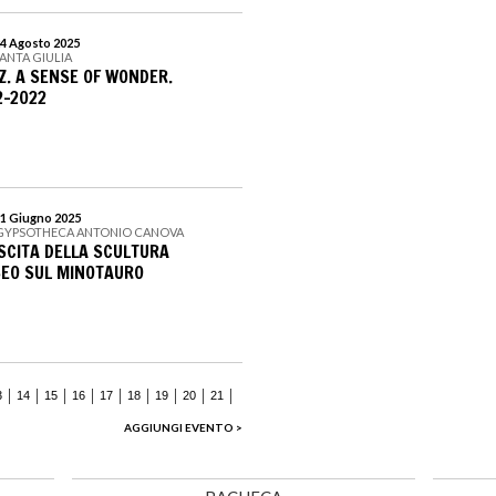
24 Agosto 2025
SANTA GIULIA
Z. A SENSE OF WONDER.
2-2022
21 Giugno 2025
 GYPSOTHECA ANTONIO CANOVA
SCITA DELLA SCULTURA
SEO SUL MINOTAURO
3
14
15
16
17
18
19
20
21
AGGIUNGI EVENTO >