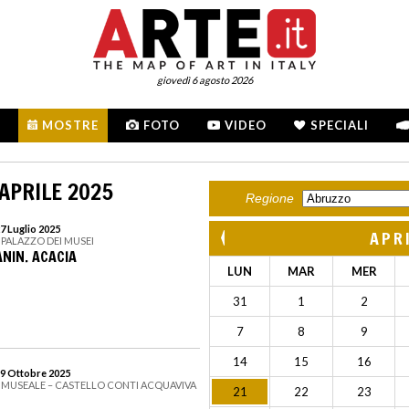
giovedì 6 agosto 2026
MOSTRE
FOTO
VIDEO
SPECIALI
APRILE 2025
Regione
7 Luglio 2025
APR
 PALAZZO DEI MUSEI
NIN. ACACIA
LUN
MAR
MER
31
1
2
7
8
9
14
15
16
19 Ottobre 2025
 MUSEALE – CASTELLO CONTI ACQUAVIVA
21
22
23