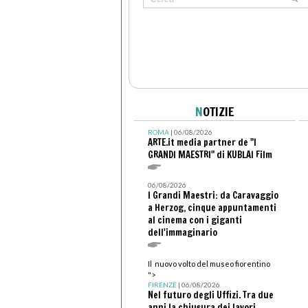
N
OTIZIE
ROMA
| 06/08/2026
ARTE.it media partner de "I
GRANDI MAESTRI" di KUBLAI Film
06/08/2026
I Grandi Maestri: da Caravaggio
a Herzog, cinque appuntamenti
al cinema con i giganti
dell'immaginario
Il nuovo volto del museo fiorentino
">
FIRENZE
| 06/08/2026
Nel futuro degli Uffizi. Tra due
anni la chiusura dei lavori