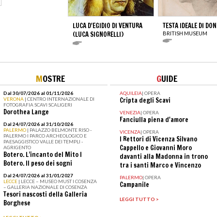
LUCA D'EGIDIO DI VENTURA
TESTA IDEALE DI DO
(LUCA SIGNORELLI)
BRITISH MUSEUM
M
OSTRE
G
UIDE
Dal 30/07/2026 al 01/11/2026
AQUILEIA
|
OPERA
VERONA
| CENTRO INTERNAZIONALE DI
Cripta degli Scavi
FOTOGRAFIA SCAVI SCALIGERI
Dorothea Lange
VENEZIA
|
OPERA
Fanciulla piena d'amore
Dal 24/07/2026 al 31/10/2026
PALERMO
| PALAZZO BELMONTE RISO -
VICENZA
|
OPERA
PALERMO I PARCO ARCHEOLOGICO E
I Rettori di Vicenza Silvano
PAESAGGISTICO VALLE DEI TEMPLI -
Cappello e Giovanni Moro
AGRIGENTO
Botero. L’incanto del Mito I
davanti alla Madonna in trono
Botero. Il peso dei sogni
tra i santi Marco e Vincenzo
Dal 24/07/2026 al 31/01/2027
PALERMO
|
OPERA
LECCE
| LECCE – MUSEO MUST I COSENZA
Campanile
– GALLERIA NAZIONALE DI COSENZA
Tesori nascosti della Galleria
LEGGI TUTTO >
Borghese