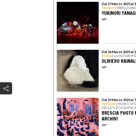
Dal 27 Marzo 2025 al 2
MILANO
| PIRELLI H
YUKINORI YANAGI
Dal 26 Marzo 2025 al 
ROMA
| LA NUOVA PE
OLIVIERO RAINA
Dal 25 Marzo 2025 al 
BRESCIA
| MUSEO DI 
DELLA FOTOGRAFIA I
BRESCIA PHOTO F
ARCHIVI