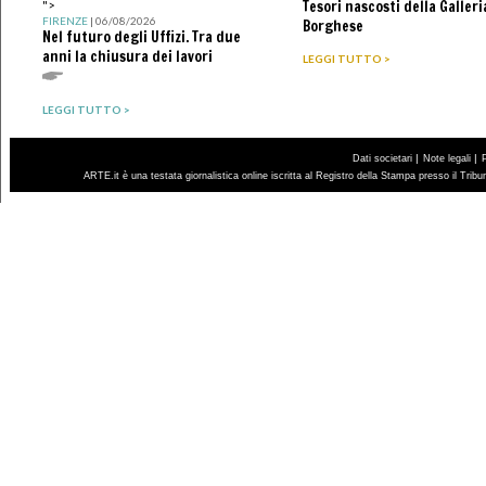
Tesori nascosti della Galleri
">
FIRENZE
| 06/08/2026
Borghese
Nel futuro degli Uffizi. Tra due
anni la chiusura dei lavori
LEGGI TUTTO >
LEGGI TUTTO >
|
|
Dati societari
Note legali
ARTE.it è una testata giornalistica online iscritta al Registro della Stampa presso il Trib