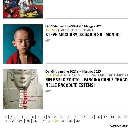
Dal 15 Novembre 2024 al 4 Maggio 2025
TRIESTE
| SALONE DEGLI INCANTI
STEVE MCCURRY. SGUARDI SUL MONDO
Dal 6 Novembre 2024 al 4 Maggio 2025
MODENA
| GALLERIA ESTENSE – SALA MOSTRE TEMPOR
RIFLESSI D’EGITTO – FASCINAZIONI E TRACC
NELLE RACCOLTE ESTENSI
1
2
3
4
5
6
7
8
9
10
11
12
13
14
15
16
17
18
19
2
22
23
24
25
26
27
28
29
30
31
32
AGGIUNGI E