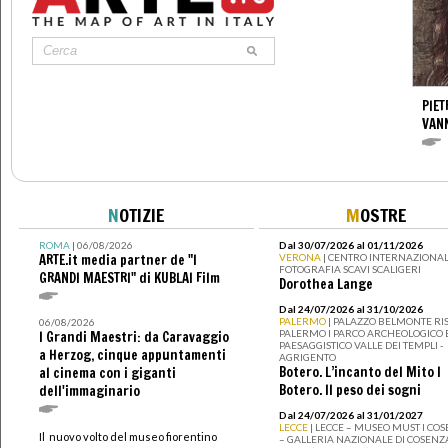
PIET
VAN
N
OTIZIE
M
OSTRE
ROMA
| 06/08/2026
Dal 30/07/2026 al 01/11/2026
ARTE.it media partner de "I
VERONA
| CENTRO INTERNAZIONAL
FOTOGRAFIA SCAVI SCALIGERI
GRANDI MAESTRI" di KUBLAI Film
Dorothea Lange
Dal 24/07/2026 al 31/10/2026
PALERMO
| PALAZZO BELMONTE RIS
06/08/2026
PALERMO I PARCO ARCHEOLOGICO 
I Grandi Maestri: da Caravaggio
PAESAGGISTICO VALLE DEI TEMPLI -
a Herzog, cinque appuntamenti
AGRIGENTO
Botero. L’incanto del Mito I
al cinema con i giganti
Botero. Il peso dei sogni
dell'immaginario
Dal 24/07/2026 al 31/01/2027
LECCE
| LECCE – MUSEO MUST I CO
Il nuovo volto del museo fiorentino
– GALLERIA NAZIONALE DI COSENZ