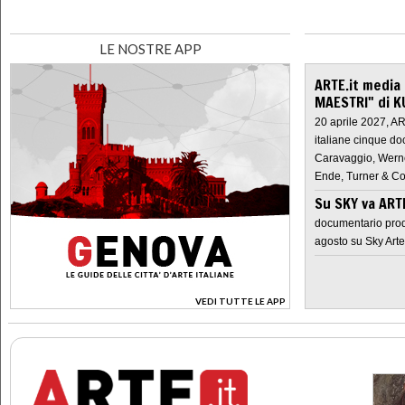
LE NOSTRE APP
ARTE.it media
MAESTRI" di K
20 aprile 2027, A
italiane cinque do
Caravaggio, Werne
Ende, Turner & Co
Su SKY va AR
documentario prod
agosto su Sky Arte
VEDI TUTTE LE APP
>