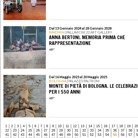
Dal 13 Gennaio 2024 al 28 Gennaio 2028
RAVENNA
| PALLAVICINI 22 ART GALLERY
ANNA BERTONI. MEMORIA PRIMA CHE
RAPPRESENTAZIONE
Dal 16 Maggio 2023 al 20 Maggio 2025
BOLOGNA
| PALAZZO PALTRONI
MONTE DI PIETÀ DI BOLOGNA. LE CELEBRAZI
PER I 550 ANNI
1
2
3
4
5
6
7
8
9
10
11
12
13
14
15
16
17
18
19
2
22
23
24
25
26
27
28
29
30
31
32
33
34
35
36
37
38
3
41
42
43
44
45
46
47
48
49
50
51
52
53
54
55
56
57
5