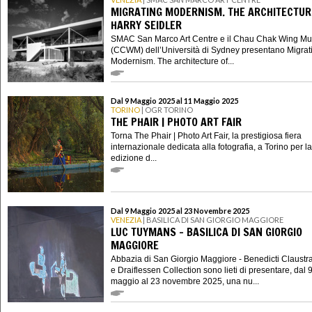
MIGRATING MODERNISM. THE ARCHITECTUR
HARRY SEIDLER
SMAC San Marco Art Centre e il Chau Chak Wing M
(CCWM) dell’Università di Sydney presentano Migrat
Modernism. The architecture of...
Dal 9 Maggio 2025 al 11 Maggio 2025
TORINO
| OGR TORINO
THE PHAIR | PHOTO ART FAIR
Torna The Phair | Photo Art Fair, la prestigiosa fiera
internazionale dedicata alla fotografia, a Torino per la
edizione d...
Dal 9 Maggio 2025 al 23 Novembre 2025
VENEZIA
| BASILICA DI SAN GIORGIO MAGGIORE
LUC TUYMANS - BASILICA DI SAN GIORGIO
MAGGIORE
Abbazia di San Giorgio Maggiore - Benedicti Claustr
e Draiflessen Collection sono lieti di presentare, dal 
maggio al 23 novembre 2025, una nu...