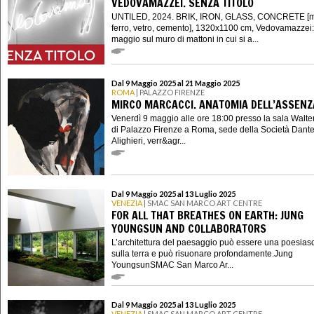
VEDOVAMAZZEI. SENZA TITOLO
UNTILED, 2024. BRIK, IRON, GLASS, CONCRETE [ma
ferro, vetro, cemento], 1320x1100 cm, Vedovamazzei:
maggio sul muro di mattoni in cui si a...
Dal 9 Maggio 2025 al 21 Maggio 2025
ROMA
| PALAZZO FIRENZE
MIRCO MARCACCI. ANATOMIA DELL’ASSENZ
Venerdì 9 maggio alle ore 18:00 presso la sala Walt
di Palazzo Firenze a Roma, sede della Società Dant
Alighieri, verr&agr...
Dal 9 Maggio 2025 al 13 Luglio 2025
VENEZIA
| SMAC SAN MARCO ART CENTRE
FOR ALL THAT BREATHES ON EARTH: JUNG
YOUNGSUN AND COLLABORATORS
L’architettura del paesaggio può essere una poesiasc
sulla terra e può risuonare profondamente.Jung
YoungsunSMAC San Marco Ar...
Dal 9 Maggio 2025 al 13 Luglio 2025
VENEZIA
| SMAC SAN MARCO ART CENTRE