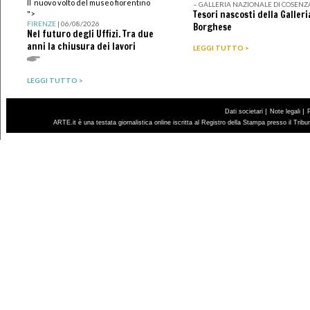
Il nuovo volto del museo fiorentino
– GALLERIA NAZIONALE DI COSENZ
Tesori nascosti della Galleri
">
FIRENZE
| 06/08/2026
Borghese
Nel futuro degli Uffizi. Tra due
anni la chiusura dei lavori
LEGGI TUTTO >
LEGGI TUTTO >
|
|
Dati societari
Note legali
ARTE.it è una testata giornalistica online iscritta al Registro della Stampa presso il Trib