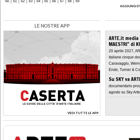
60
61
62
63
64
65
66
67
68
69
AGGIUNGI E
LE NOSTRE APP
ARTE.it media
MAESTRI" di K
20 aprile 2027, A
italiane cinque do
Caravaggio, Werne
Ende, Turner & Co
Su SKY va AR
documentario prod
agosto su Sky Arte
VEDI TUTTE LE APP
>