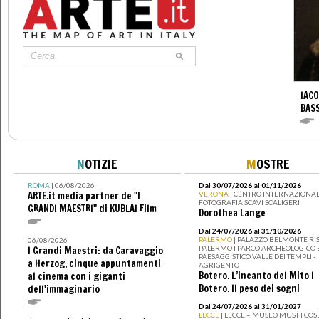
IACO
BAS
N
OTIZIE
M
OSTRE
ROMA
| 06/08/2026
Dal 30/07/2026 al 01/11/2026
ARTE.it media partner de "I
VERONA
| CENTRO INTERNAZIONAL
FOTOGRAFIA SCAVI SCALIGERI
GRANDI MAESTRI" di KUBLAI Film
Dorothea Lange
Dal 24/07/2026 al 31/10/2026
PALERMO
| PALAZZO BELMONTE RIS
06/08/2026
PALERMO I PARCO ARCHEOLOGICO 
I Grandi Maestri: da Caravaggio
PAESAGGISTICO VALLE DEI TEMPLI -
a Herzog, cinque appuntamenti
AGRIGENTO
Botero. L’incanto del Mito I
al cinema con i giganti
Botero. Il peso dei sogni
dell'immaginario
Dal 24/07/2026 al 31/01/2027
LECCE
| LECCE – MUSEO MUST I CO