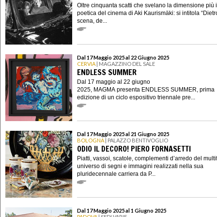
Oltre cinquanta scatti che svelano la dimensione più 
poetica del cinema di Aki Kaurismäki: si intitola “Dietr
scena, de...
Dal 17 Maggio 2025 al 22 Giugno 2025
CERVIA
| MAGAZZINO DEL SALE
ENDLESS SUMMER
Dal 17 maggio al 22 giugno
2025, MAGMA presenta ENDLESS SUMMER, prima
edizione di un ciclo espositivo triennale pre...
Dal 17 Maggio 2025 al 21 Giugno 2025
BOLOGNA
| PALAZZO BENTIVOGLIO
ODIO IL DECORO! PIERO FORNASETTI
Piatti, vassoi, scatole, complementi d’arredo del mult
universo di segni e immagini realizzati nella sua
pluridecennale carriera da P...
Dal 17 Maggio 2025 al 1 Giugno 2025
PADOVA
| SEDI VARIE