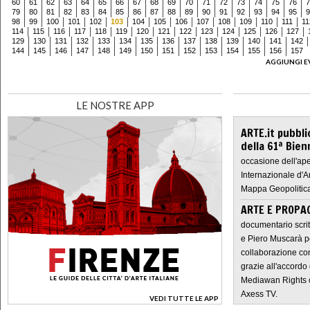
60
61
62
63
64
65
66
67
68
69
70
71
72
73
74
75
76
7
79
80
81
82
83
84
85
86
87
88
89
90
91
92
93
94
95
9
98
99
100
101
102
103
104
105
106
107
108
109
110
111
11
114
115
116
117
118
119
120
121
122
123
124
125
126
127
129
130
131
132
133
134
135
136
137
138
139
140
141
142
144
145
146
147
148
149
150
151
152
153
154
155
156
157
AGGIUNGI E
LE NOSTRE APP
ARTE.it pubbli
della 61ª Bien
occasione dell'ape
Internazionale d'A
Mappa Geopolitica
ARTE E PROPAG
documentario scrit
e Piero Muscarà pe
collaborazione con
grazie all'accordo 
Mediawan Rights c
Axess TV.
VEDI TUTTE LE APP
>