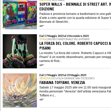
SUPER WALLS - BIENNALE DI STREET ART. I
EDIZIONE
Padova e provincia tornano a trasformarsi in una gall
d’arte a cielo aperto con la quarta edizione di Super W
Biennale di Street Art...
Dal 17 Maggio 2025 al 2 Novembre 2025
STRA
| MUSEO NAZIONALE VILLA PISANI
LA FORZA DEL COLORE. ROBERTO CAPUCCI A
PISANI
La mostra “La forza del colore. Roberto Capucci a Vil
Pisani” è un evento straordinario, pensato per omagg
carriera di Rob...
Dal 17 Maggio 2025 al 25 Maggio 2025
VENEZIA
| SCUOLA GRANDE SAN TEODORO
FABIANA TOFFANO. VENEZIA
Sabato 17 maggio 2025 alle ore 11:00 sarà inaugurat
mostra personale “Venezia” dell’artista veneziana F
Toffano e c...