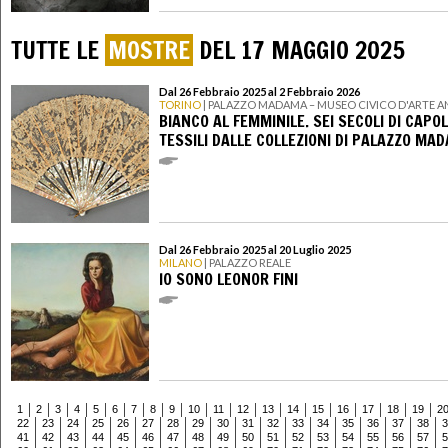
TUTTE LE
MOSTRE
DEL 17 MAGGIO 2025
Dal 26 Febbraio 2025 al 2 Febbraio 2026
TORINO
| PALAZZO MADAMA – MUSEO CIVICO D'ARTE A
BIANCO AL FEMMINILE. SEI SECOLI DI CAPO
TESSILI DALLE COLLEZIONI DI PALAZZO MA
Dal 26 Febbraio 2025 al 20 Luglio 2025
MILANO
| PALAZZO REALE
IO SONO LEONOR FINI
1
2
3
4
5
6
7
8
9
10
11
12
13
14
15
16
17
18
19
2
22
23
24
25
26
27
28
29
30
31
32
33
34
35
36
37
38
3
41
42
43
44
45
46
47
48
49
50
51
52
53
54
55
56
57
5