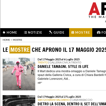
HOME
NOTIZIE
GUIDE
MOSTRE
F
HOME
>
MOSTRE
LE
MOSTRE
CHE APRONO IL 17 MAGGIO 202
Dal 17 Maggio 2025 al 6 Luglio 2025
TRENTO
| GALLERIA CIVICA TRENTO
DANIELE TAMAGNI. STYLE IS LIFE
Il Mart dedica una mostra-omaggio a Daniele Tamagn
spazi della Galleria Civica, a cura di Chiara Bardelli
Gabriele Lorenzoni, Aïd...
Dal 17 Maggio 2025 al 27 Luglio 2025
SAN GIOVANNI VALDARNO
| CASA MASACCIO
DIETRO LA SCENA, DENTRO IL SET DELL’UM