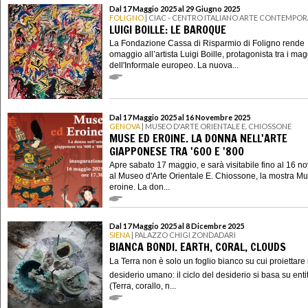
Dal 17 Maggio 2025 al 29 Giugno 2025
FOLIGNO
| CIAC - CENTRO ITALIANO ARTE CONTEMPO
LUIGI BOILLE: LE BAROQUE
La Fondazione Cassa di Risparmio di Foligno rende
omaggio all’artista Luigi Boille, protagonista tra i mag
dell'Informale europeo. La nuova...
Dal 17 Maggio 2025 al 16 Novembre 2025
GENOVA
| MUSEO D'ARTE ORIENTALE E. CHIOSSONE
MUSE ED EROINE. LA DONNA NELL'ARTE
GIAPPONESE TRA '600 E '800
Apre sabato 17 maggio, e sarà visitabile fino al 16 
al Museo d'Arte Orientale E. Chiossone, la mostra M
eroine. La don...
Dal 17 Maggio 2025 al 8 Dicembre 2025
SIENA
| PALAZZO CHIGI ZONDADARI
BIANCA BONDI. EARTH, CORAL, CLOUDS
La Terra non è solo un foglio bianco su cui proiettare i
desiderio umano: il ciclo del desiderio si basa su enti
(Terra, corallo, n...