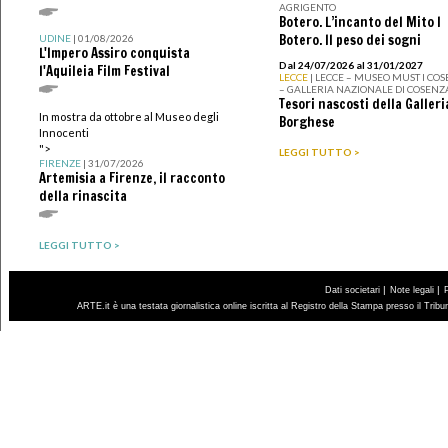
AGRIGENTO
Botero. L’incanto del Mito I
Botero. Il peso dei sogni
UDINE
| 01/08/2026
L'Impero Assiro conquista
Dal 24/07/2026 al 31/01/2027
l'Aquileia Film Festival
LECCE
| LECCE – MUSEO MUST I CO
– GALLERIA NAZIONALE DI COSENZ
Tesori nascosti della Galleri
In mostra da ottobre al Museo degli
Borghese
Innocenti
">
LEGGI TUTTO >
FIRENZE
| 31/07/2026
Artemisia a Firenze, il racconto
della rinascita
LEGGI TUTTO >
|
|
Dati societari
Note legali
ARTE.it è una testata giornalistica online iscritta al Registro della Stampa presso il Trib