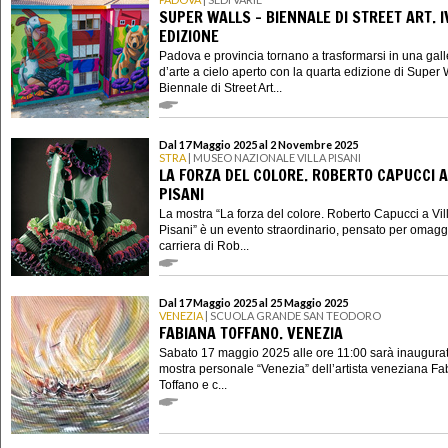
SUPER WALLS - BIENNALE DI STREET ART. I
EDIZIONE
Padova e provincia tornano a trasformarsi in una gall
d’arte a cielo aperto con la quarta edizione di Super W
Biennale di Street Art...
Dal 17 Maggio 2025 al 2 Novembre 2025
STRA
| MUSEO NAZIONALE VILLA PISANI
LA FORZA DEL COLORE. ROBERTO CAPUCCI A
PISANI
La mostra “La forza del colore. Roberto Capucci a Vil
Pisani” è un evento straordinario, pensato per omagg
carriera di Rob...
Dal 17 Maggio 2025 al 25 Maggio 2025
VENEZIA
| SCUOLA GRANDE SAN TEODORO
FABIANA TOFFANO. VENEZIA
Sabato 17 maggio 2025 alle ore 11:00 sarà inaugurat
mostra personale “Venezia” dell’artista veneziana F
Toffano e c...