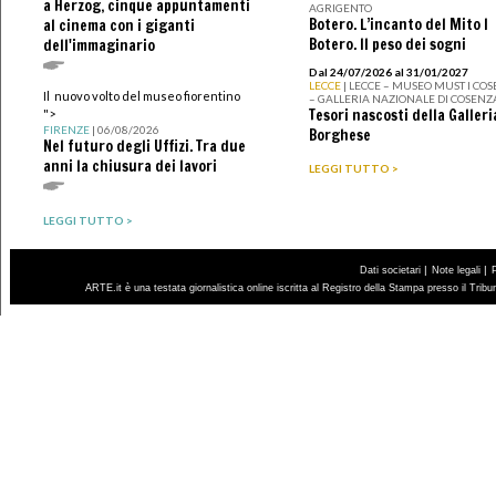
a Herzog, cinque appuntamenti
AGRIGENTO
Botero. L’incanto del Mito I
al cinema con i giganti
Botero. Il peso dei sogni
dell'immaginario
Dal 24/07/2026 al 31/01/2027
LECCE
| LECCE – MUSEO MUST I CO
Il nuovo volto del museo fiorentino
– GALLERIA NAZIONALE DI COSENZ
Tesori nascosti della Galleri
">
FIRENZE
| 06/08/2026
Borghese
Nel futuro degli Uffizi. Tra due
anni la chiusura dei lavori
LEGGI TUTTO >
LEGGI TUTTO >
|
|
Dati societari
Note legali
ARTE.it è una testata giornalistica online iscritta al Registro della Stampa presso il Trib