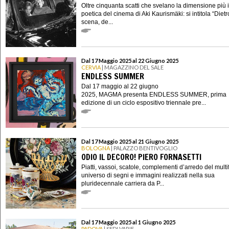
Oltre cinquanta scatti che svelano la dimensione più 
poetica del cinema di Aki Kaurismäki: si intitola “Dietr
scena, de...
Dal 17 Maggio 2025 al 22 Giugno 2025
CERVIA
| MAGAZZINO DEL SALE
ENDLESS SUMMER
Dal 17 maggio al 22 giugno
2025, MAGMA presenta ENDLESS SUMMER, prima
edizione di un ciclo espositivo triennale pre...
Dal 17 Maggio 2025 al 21 Giugno 2025
BOLOGNA
| PALAZZO BENTIVOGLIO
ODIO IL DECORO! PIERO FORNASETTI
Piatti, vassoi, scatole, complementi d’arredo del mult
universo di segni e immagini realizzati nella sua
pluridecennale carriera da P...
Dal 17 Maggio 2025 al 1 Giugno 2025
PADOVA
| SEDI VARIE