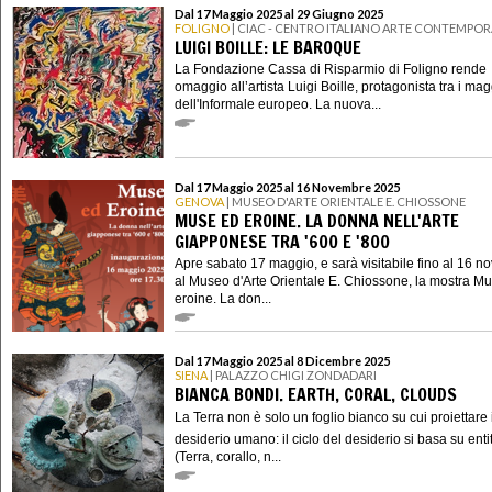
Dal 17 Maggio 2025 al 29 Giugno 2025
FOLIGNO
| CIAC - CENTRO ITALIANO ARTE CONTEMPO
LUIGI BOILLE: LE BAROQUE
La Fondazione Cassa di Risparmio di Foligno rende
omaggio all’artista Luigi Boille, protagonista tra i mag
dell'Informale europeo. La nuova...
Dal 17 Maggio 2025 al 16 Novembre 2025
GENOVA
| MUSEO D'ARTE ORIENTALE E. CHIOSSONE
MUSE ED EROINE. LA DONNA NELL'ARTE
GIAPPONESE TRA '600 E '800
Apre sabato 17 maggio, e sarà visitabile fino al 16 
al Museo d'Arte Orientale E. Chiossone, la mostra M
eroine. La don...
Dal 17 Maggio 2025 al 8 Dicembre 2025
SIENA
| PALAZZO CHIGI ZONDADARI
BIANCA BONDI. EARTH, CORAL, CLOUDS
La Terra non è solo un foglio bianco su cui proiettare i
desiderio umano: il ciclo del desiderio si basa su enti
(Terra, corallo, n...