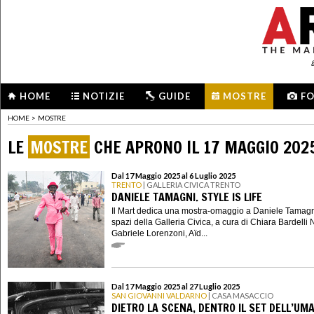
HOME
NOTIZIE
GUIDE
MOSTRE
F
HOME
>
MOSTRE
LE
MOSTRE
CHE APRONO IL 17 MAGGIO 202
Dal 17 Maggio 2025 al 6 Luglio 2025
TRENTO
| GALLERIA CIVICA TRENTO
DANIELE TAMAGNI. STYLE IS LIFE
Il Mart dedica una mostra-omaggio a Daniele Tamagn
spazi della Galleria Civica, a cura di Chiara Bardelli
Gabriele Lorenzoni, Aïd...
Dal 17 Maggio 2025 al 27 Luglio 2025
SAN GIOVANNI VALDARNO
| CASA MASACCIO
DIETRO LA SCENA, DENTRO IL SET DELL’UM