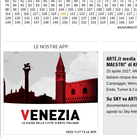
60
61
62
63
64
65
66
67
68
69
70
71
72
73
74
75
76
7
79
80
81
82
83
84
85
86
87
88
89
90
91
92
93
94
95
9
98
99
100
101
102
103
104
105
106
107
108
109
110
111
11
114
115
116
117
118
119
120
121
122
123
124
125
126
127
129
130
131
132
133
134
135
136
137
138
139
140
141
142
144
145
146
147
148
149
150
151
152
153
154
155
156
157
AGGIUNGI E
LE NOSTRE APP
ARTE.it media
MAESTRI" di K
20 aprile 2027, A
italiane cinque do
Caravaggio, Werne
Ende, Turner & Co
Su SKY va AR
documentario prod
agosto su Sky Arte
VEDI TUTTE LE APP
>