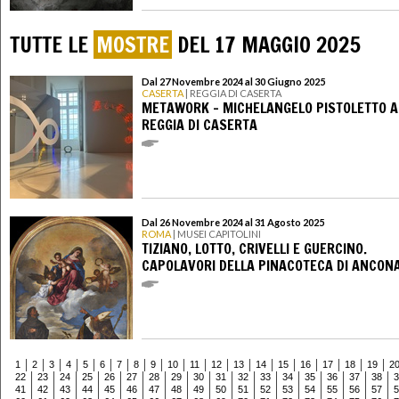
TUTTE LE
MOSTRE
DEL 17 MAGGIO 2025
Dal 27 Novembre 2024 al 30 Giugno 2025
CASERTA
| REGGIA DI CASERTA
METAWORK - MICHELANGELO PISTOLETTO A
REGGIA DI CASERTA
Dal 26 Novembre 2024 al 31 Agosto 2025
ROMA
| MUSEI CAPITOLINI
TIZIANO, LOTTO, CRIVELLI E GUERCINO.
CAPOLAVORI DELLA PINACOTECA DI ANCON
1
2
3
4
5
6
7
8
9
10
11
12
13
14
15
16
17
18
19
2
22
23
24
25
26
27
28
29
30
31
32
33
34
35
36
37
38
3
41
42
43
44
45
46
47
48
49
50
51
52
53
54
55
56
57
5