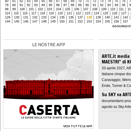
60
61
62
63
64
65
66
67
68
69
70
71
72
73
74
75
76
7
79
80
81
82
83
84
85
86
87
88
89
90
91
92
93
94
95
9
98
99
100
101
102
103
104
105
106
107
108
109
110
111
11
114
115
116
117
118
119
120
121
122
123
124
125
126
127
129
130
131
132
133
134
135
136
137
138
139
140
141
142
144
145
146
147
148
149
150
151
152
153
154
155
156
157
AGGIUNGI E
LE NOSTRE APP
ARTE.it media
MAESTRI" di K
20 aprile 2027, A
italiane cinque do
Caravaggio, Werne
Ende, Turner & Co
Su SKY va AR
documentario prod
agosto su Sky Arte
VEDI TUTTE LE APP
>