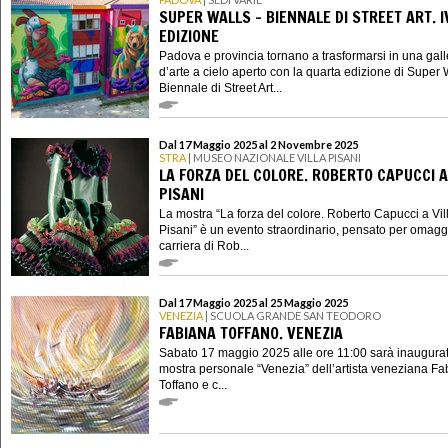
SUPER WALLS - BIENNALE DI STREET ART. I
EDIZIONE
Padova e provincia tornano a trasformarsi in una gall
d’arte a cielo aperto con la quarta edizione di Super W
Biennale di Street Art...
Dal 17 Maggio 2025 al 2 Novembre 2025
STRA
| MUSEO NAZIONALE VILLA PISANI
LA FORZA DEL COLORE. ROBERTO CAPUCCI A
PISANI
La mostra “La forza del colore. Roberto Capucci a Vil
Pisani” è un evento straordinario, pensato per omagg
carriera di Rob...
Dal 17 Maggio 2025 al 25 Maggio 2025
VENEZIA
| SCUOLA GRANDE SAN TEODORO
FABIANA TOFFANO. VENEZIA
Sabato 17 maggio 2025 alle ore 11:00 sarà inaugurat
mostra personale “Venezia” dell’artista veneziana F
Toffano e c...