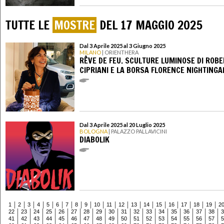
TUTTE LE
MOSTRE
DEL 17 MAGGIO 2025
Dal 3 Aprile 2025 al 3 Giugno 2025
MILANO
| ORIENTHERA
RÊVE DE FEU. SCULTURE LUMINOSE DI ROB
CIPRIANI E LA BORSA FLORENCE NIGHTINGA
Dal 3 Aprile 2025 al 20 Luglio 2025
BOLOGNA
| PALAZZO PALLAVICINI
DIABOLIK
1
2
3
4
5
6
7
8
9
10
11
12
13
14
15
16
17
18
19
2
22
23
24
25
26
27
28
29
30
31
32
33
34
35
36
37
38
3
41
42
43
44
45
46
47
48
49
50
51
52
53
54
55
56
57
5