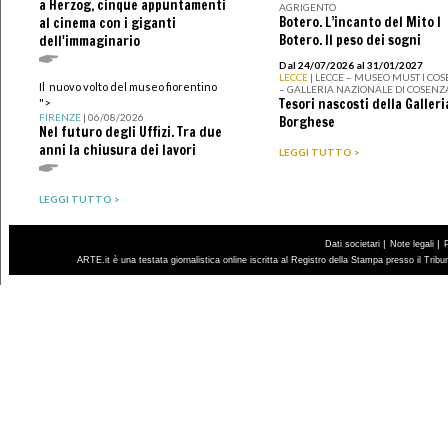
a Herzog, cinque appuntamenti
AGRIGENTO
Botero. L’incanto del Mito I
al cinema con i giganti
Botero. Il peso dei sogni
dell'immaginario
Dal 24/07/2026 al 31/01/2027
LECCE
| LECCE – MUSEO MUST I CO
Il nuovo volto del museo fiorentino
– GALLERIA NAZIONALE DI COSENZ
Tesori nascosti della Galleri
">
FIRENZE
| 06/08/2026
Borghese
Nel futuro degli Uffizi. Tra due
anni la chiusura dei lavori
LEGGI TUTTO >
LEGGI TUTTO >
|
|
Dati societari
Note legali
ARTE.it è una testata giornalistica online iscritta al Registro della Stampa presso il Trib