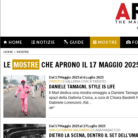
HOME
NOTIZIE
GUIDE
MOSTRE
F
HOME
>
MOSTRE
LE
MOSTRE
CHE APRONO IL 17 MAGGIO 202
Dal 17 Maggio 2025 al 6 Luglio 2025
TRENTO
| GALLERIA CIVICA TRENTO
DANIELE TAMAGNI. STYLE IS LIFE
Il Mart dedica una mostra-omaggio a Daniele Tamagn
spazi della Galleria Civica, a cura di Chiara Bardelli
Gabriele Lorenzoni, Aïd...
Dal 17 Maggio 2025 al 27 Luglio 2025
SAN GIOVANNI VALDARNO
| CASA MASACCIO
DIETRO LA SCENA, DENTRO IL SET DELL’UM