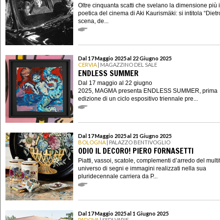
Oltre cinquanta scatti che svelano la dimensione più 
poetica del cinema di Aki Kaurismäki: si intitola “Dietr
scena, de...
Dal 17 Maggio 2025 al 22 Giugno 2025
CERVIA
| MAGAZZINO DEL SALE
ENDLESS SUMMER
Dal 17 maggio al 22 giugno
2025, MAGMA presenta ENDLESS SUMMER, prima
edizione di un ciclo espositivo triennale pre...
Dal 17 Maggio 2025 al 21 Giugno 2025
BOLOGNA
| PALAZZO BENTIVOGLIO
ODIO IL DECORO! PIERO FORNASETTI
Piatti, vassoi, scatole, complementi d’arredo del mult
universo di segni e immagini realizzati nella sua
pluridecennale carriera da P...
Dal 17 Maggio 2025 al 1 Giugno 2025
PADOVA
| SEDI VARIE