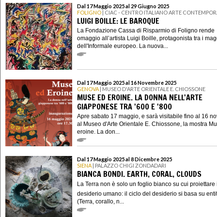
Dal 17 Maggio 2025 al 29 Giugno 2025
FOLIGNO
| CIAC - CENTRO ITALIANO ARTE CONTEMPO
LUIGI BOILLE: LE BAROQUE
La Fondazione Cassa di Risparmio di Foligno rende
omaggio all’artista Luigi Boille, protagonista tra i mag
dell'Informale europeo. La nuova...
Dal 17 Maggio 2025 al 16 Novembre 2025
GENOVA
| MUSEO D'ARTE ORIENTALE E. CHIOSSONE
MUSE ED EROINE. LA DONNA NELL'ARTE
GIAPPONESE TRA '600 E '800
Apre sabato 17 maggio, e sarà visitabile fino al 16 
al Museo d'Arte Orientale E. Chiossone, la mostra M
eroine. La don...
Dal 17 Maggio 2025 al 8 Dicembre 2025
SIENA
| PALAZZO CHIGI ZONDADARI
BIANCA BONDI. EARTH, CORAL, CLOUDS
La Terra non è solo un foglio bianco su cui proiettare i
desiderio umano: il ciclo del desiderio si basa su enti
(Terra, corallo, n...