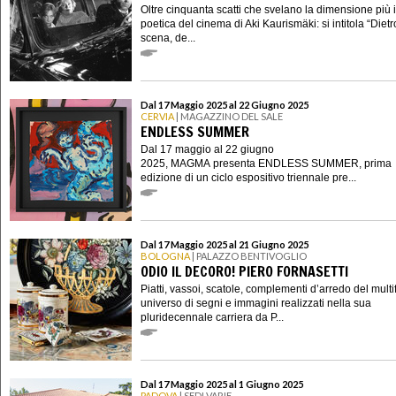
Oltre cinquanta scatti che svelano la dimensione più 
poetica del cinema di Aki Kaurismäki: si intitola “Dietr
scena, de...
Dal 17 Maggio 2025 al 22 Giugno 2025
CERVIA
| MAGAZZINO DEL SALE
ENDLESS SUMMER
Dal 17 maggio al 22 giugno
2025, MAGMA presenta ENDLESS SUMMER, prima
edizione di un ciclo espositivo triennale pre...
Dal 17 Maggio 2025 al 21 Giugno 2025
BOLOGNA
| PALAZZO BENTIVOGLIO
ODIO IL DECORO! PIERO FORNASETTI
Piatti, vassoi, scatole, complementi d’arredo del mult
universo di segni e immagini realizzati nella sua
pluridecennale carriera da P...
Dal 17 Maggio 2025 al 1 Giugno 2025
PADOVA
| SEDI VARIE