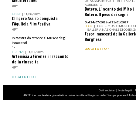
Mediterraneo
PAESAGGISTICO VALLE DEI TEMPLI -
AGRIGENTO
Botero. L’incanto del Mito I
Botero. Il peso dei sogni
UDINE
| 01/08/2026
L'Impero Assiro conquista
Dal 24/07/2026 al 31/01/2027
l'Aquileia Film Festival
LECCE
| LECCE – MUSEO MUST I CO
– GALLERIA NAZIONALE DI COSENZ
Tesori nascosti della Galleri
In mostra da ottobre al Museo degli
Borghese
Innocenti
">
LEGGI TUTTO >
FIRENZE
| 31/07/2026
Artemisia a Firenze, il racconto
della rinascita
LEGGI TUTTO >
|
|
Dati societari
Note legali
ARTE.it è una testata giornalistica online iscritta al Registro della Stampa presso il Trib