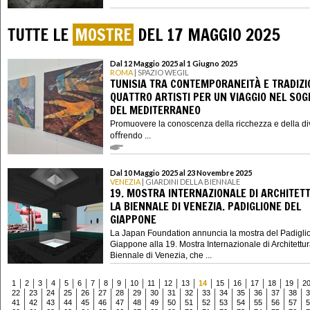
TUTTE LE
MOSTRE
DEL 17 MAGGIO 2025
Dal 12 Maggio 2025 al 1 Giugno 2025
ROMA
| SPAZIO WEGIL
TUNISIA TRA CONTEMPORANEITÀ E TRADIZI
QUATTRO ARTISTI PER UN VIAGGIO NEL SO
DEL MEDITERRANEO
Promuovere la conoscenza della ricchezza e della dive
oﬀrendo ...
Dal 10 Maggio 2025 al 23 Novembre 2025
VENEZIA
| GIARDINI DELLA BIENNALE
19. MOSTRA INTERNAZIONALE DI ARCHITET
LA BIENNALE DI VENEZIA. PADIGLIONE DEL
GIAPPONE
La Japan Foundation annuncia la mostra del Padigli
Giappone alla 19. Mostra Internazionale di Architettu
Biennale di Venezia, che ...
1
2
3
4
5
6
7
8
9
10
11
12
13
14
15
16
17
18
19
2
22
23
24
25
26
27
28
29
30
31
32
33
34
35
36
37
38
3
41
42
43
44
45
46
47
48
49
50
51
52
53
54
55
56
57
5