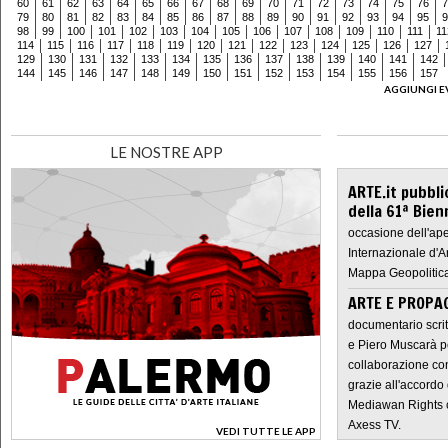
60
61
62
63
64
65
66
67
68
69
70
71
72
73
74
75
76
7
79
80
81
82
83
84
85
86
87
88
89
90
91
92
93
94
95
9
98
99
100
101
102
103
104
105
106
107
108
109
110
111
11
114
115
116
117
118
119
120
121
122
123
124
125
126
127
129
130
131
132
133
134
135
136
137
138
139
140
141
142
144
145
146
147
148
149
150
151
152
153
154
155
156
157
AGGIUNGI E
LE NOSTRE APP
ARTE.it pubbli
della 61ª Bien
occasione dell'ape
Internazionale d'A
Mappa Geopolitica
ARTE E PROPAG
documentario scrit
e Piero Muscarà pe
collaborazione con
grazie all'accordo 
Mediawan Rights c
Axess TV.
VEDI TUTTE LE APP
>