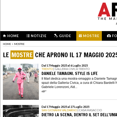
HOME
NOTIZIE
GUIDE
MOSTRE
F
HOME
>
MOSTRE
LE
MOSTRE
CHE APRONO IL 17 MAGGIO 202
Dal 17 Maggio 2025 al 6 Luglio 2025
TRENTO
| GALLERIA CIVICA TRENTO
DANIELE TAMAGNI. STYLE IS LIFE
Il Mart dedica una mostra-omaggio a Daniele Tamagn
spazi della Galleria Civica, a cura di Chiara Bardelli
Gabriele Lorenzoni, Aïd...
Dal 17 Maggio 2025 al 27 Luglio 2025
SAN GIOVANNI VALDARNO
| CASA MASACCIO
DIETRO LA SCENA, DENTRO IL SET DELL’UM