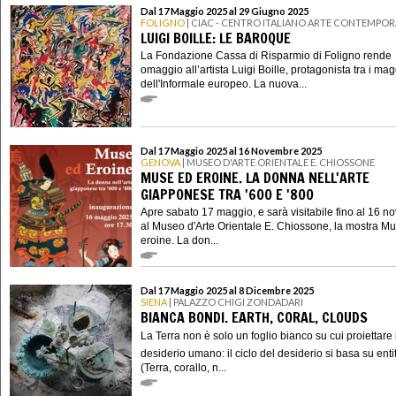
Dal 17 Maggio 2025 al 29 Giugno 2025
FOLIGNO
| CIAC - CENTRO ITALIANO ARTE CONTEMPO
LUIGI BOILLE: LE BAROQUE
La Fondazione Cassa di Risparmio di Foligno rende
omaggio all’artista Luigi Boille, protagonista tra i mag
dell'Informale europeo. La nuova...
Dal 17 Maggio 2025 al 16 Novembre 2025
GENOVA
| MUSEO D'ARTE ORIENTALE E. CHIOSSONE
MUSE ED EROINE. LA DONNA NELL'ARTE
GIAPPONESE TRA '600 E '800
Apre sabato 17 maggio, e sarà visitabile fino al 16 
al Museo d'Arte Orientale E. Chiossone, la mostra M
eroine. La don...
Dal 17 Maggio 2025 al 8 Dicembre 2025
SIENA
| PALAZZO CHIGI ZONDADARI
BIANCA BONDI. EARTH, CORAL, CLOUDS
La Terra non è solo un foglio bianco su cui proiettare i
desiderio umano: il ciclo del desiderio si basa su enti
(Terra, corallo, n...