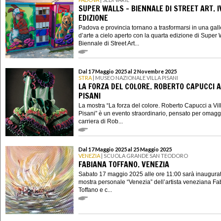
SUPER WALLS - BIENNALE DI STREET ART. I
EDIZIONE
Padova e provincia tornano a trasformarsi in una gall
d’arte a cielo aperto con la quarta edizione di Super W
Biennale di Street Art...
Dal 17 Maggio 2025 al 2 Novembre 2025
STRA
| MUSEO NAZIONALE VILLA PISANI
LA FORZA DEL COLORE. ROBERTO CAPUCCI A
PISANI
La mostra “La forza del colore. Roberto Capucci a Vil
Pisani” è un evento straordinario, pensato per omagg
carriera di Rob...
Dal 17 Maggio 2025 al 25 Maggio 2025
VENEZIA
| SCUOLA GRANDE SAN TEODORO
FABIANA TOFFANO. VENEZIA
Sabato 17 maggio 2025 alle ore 11:00 sarà inaugurat
mostra personale “Venezia” dell’artista veneziana F
Toffano e c...