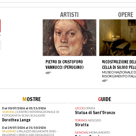
ARTISTI
OPERE
PIETRO DI CRISTOFORO
RICOSTRUZIONE DEL
VANNUCCI (PERUGINO)
CELLA DI SILVIO PEL
MUSEO NAZIONALE D
RISORGIMENTO ITAL
M
OSTRE
G
UIDE
Dal 30/07/2026 al 01/11/2026
LECCE
|
OPERA
VERONA
| CENTRO INTERNAZIONALE DI
Statua di Sant'Oronzo
FOTOGRAFIA SCAVI SCALIGERI
Dorothea Lange
TORINO
|
NEGOZIO
Stratta
Dal 24/07/2026 al 31/10/2026
PALERMO
| PALAZZO BELMONTE RISO -
GENOVA
|
MONUMENTO
PALERMO I PARCO ARCHEOLOGICO E