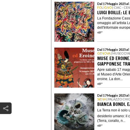
Dal 17 Maggio 2025 al
FOLIGNO
| CIAC - C
LUIGI BOILLE: L
La Fondazione Cassa
omaggio all’artista Lu
dell'Informale europe
Dal 17 Maggio 2025 a
GENOVA
| MUSEO D'A
MUSE ED EROINE
GIAPPONESE TRA
Apre sabato 17 maggi
al Museo d'Arte Orie
eroine. La don...
Dal 17 Maggio 2025 al
SIENA
| PALAZZO CHI
BIANCA BONDI. 
La Terra non è solo u
desiderio umano: il c
(Terra, corallo, n...