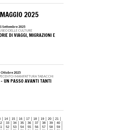
 MAGGIO 2025
21 Settembre 2025
USEO DELLE CULTURE
RIE DI VIAGGI, MIGRAZIONI E
8 Ottobre 2025
ECENTO I MANIFATTURA TABACCHI
– UN PASSO AVANTI TANTI
3
14
15
16
17
18
19
20
21
32
33
34
35
36
37
38
39
40
51
52
53
54
55
56
57
58
59