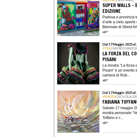
SUPER WALLS - B
EDIZIONE
Padova e provincia t
d’arte a cielo aperto
Biennale di Street Art
Dal 17 Maggio 2025 al
STRA
| MUSEO NAZION
LA FORZA DEL CO
PISANI
La mostra “La forza 
Pisani” è un evento 
carriera di Rob...
Dal 17 Maggio 2025 al
VENEZIA
| SCUOLA G
FABIANA TOFFAN
Sabato 17 maggio 202
mostra personale “Ve
Toffano e c...