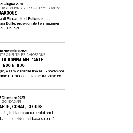
 29 Giugno 2025
ENTRO ITALIANO ARTE CONTEMPORANEA
E BAROQUE
 di Risparmio di Foligno rende
igi Boille, protagonista tra i maggiori
o. La nuova...
l 16 Novembre 2025
RTE ORIENTALE E. CHIOSSONE
. LA DONNA NELL'ARTE
 '600 E '800
o, e sarà visitabile fino al 16 novembre
ntale E. Chiossone, la mostra Muse ed
 8 Dicembre 2025
GI ZONDADARI
EARTH, CORAL, CLOUDS
n foglio bianco su cui proiettare il
iclo del desiderio si basa su entità