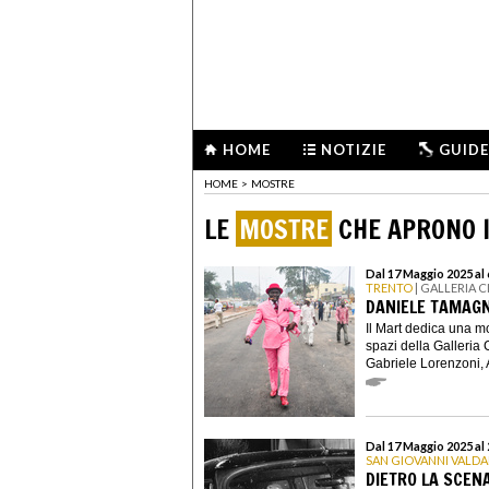
HOME
NOTIZIE
GUIDE
HOME
>
MOSTRE
LE
MOSTRE
CHE APRONO I
Dal 17 Maggio 2025 al 
TRENTO
| GALLERIA 
DANIELE TAMAGNI
Il Mart dedica una 
spazi della Galleria 
Gabriele Lorenzoni, A
Dal 17 Maggio 2025 al 
SAN GIOVANNI VALD
DIETRO LA SCEN