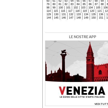
60
61
62
63
64
65
66
67
68
69
79
80
81
82
83
84
85
86
87
88
98
99
100
101
102
103
104
105
106
114
115
116
117
118
119
120
121
12
129
130
131
132
133
134
135
136
1
144
145
146
147
148
149
150
151
1
LE NOSTRE APP
VEDI TUTT
>