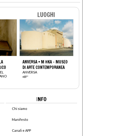
LUOGHI
LA
ANVERSA • M HKA - MUSEO
LICO
DI ARTE CONTEMPORANEA
EL
ANVERSA
IANO
I
NFO
Chi siamo
Manifesto
Canali e APP