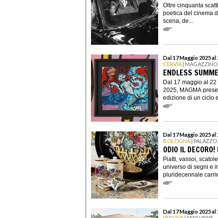
Oltre cinquanta scat
poetica del cinema di 
scena, de...
Dal 17 Maggio 2025 al
CERVIA
| MAGAZZINO 
ENDLESS SUMM
Dal 17 maggio al 22
2025, MAGMA pres
edizione di un ciclo e
Dal 17 Maggio 2025 al
BOLOGNA
| PALAZZO
ODIO IL DECORO!
Piatti, vassoi, scato
universo di segni e i
pluridecennale carrie
Dal 17 Maggio 2025 al
PADOVA
| SEDI VARIE