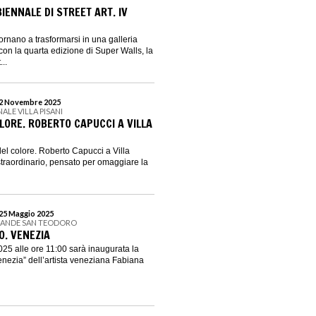
IENNALE DI STREET ART. IV
ornano a trasformarsi in una galleria
 con la quarta edizione di Super Walls, la
...
 2 Novembre 2025
ALE VILLA PISANI
LORE. ROBERTO CAPUCCI A VILLA
del colore. Roberto Capucci a Villa
straordinario, pensato per omaggiare la
 25 Maggio 2025
RANDE SAN TEODORO
O. VENEZIA
5 alle ore 11:00 sarà inaugurata la
nezia” dell’artista veneziana Fabiana