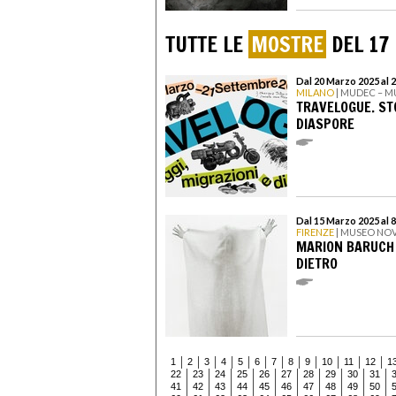
TUTTE LE
MOSTRE
DEL 17
Dal 20 Marzo 2025 al 
MILANO
| MUDEC – M
TRAVELOGUE. STO
DIASPORE
Dal 15 Marzo 2025 al 
FIRENZE
| MUSEO NOV
MARION BARUCH 
DIETRO
1
2
3
4
5
6
7
8
9
10
11
12
1
22
23
24
25
26
27
28
29
30
31
41
42
43
44
45
46
47
48
49
50