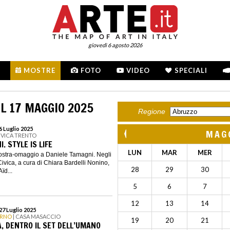
giovedì 6 agosto 2026
MOSTRE
FOTO
VIDEO
SPECIALI
L 17 MAGGIO 2025
Regione
6 Luglio 2025
MAG
CIVICA TRENTO
. STYLE IS LIFE
LUN
MAR
MER
mostra-omaggio a Daniele Tamagni. Negli
Civica, a cura di Chiara Bardelli Nonino,
28
29
30
ïd...
5
6
7
12
13
14
27 Luglio 2025
ARNO
| CASA MASACCIO
19
20
21
A, DENTRO IL SET DELL’UMANO