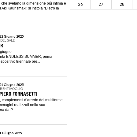
ti che svelano la dimensione più intima e
26
27
28
Aki Kaurismäki: si intitola “Dietro la
 22 Giugno 2025
DEL SALE
ER
 giugno
enta ENDLESS SUMMER, prima
spositivo triennale pre...
 21 Giugno 2025
 BENTIVOGLIO
 PIERO FORNASETTI
le, complementi d’arredo del multiforme
mmagini realizzati nella sua
ra da P...
 1 Giugno 2025