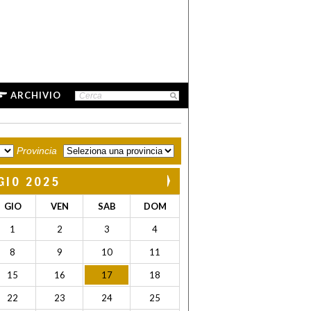
ARCHIVIO
Provincia
GIO 2025
GIO
VEN
SAB
DOM
1
2
3
4
8
9
10
11
15
16
17
18
22
23
24
25