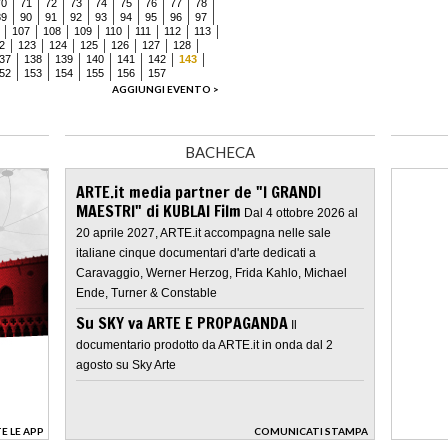
70
71
72
73
74
75
76
77
78
89
90
91
92
93
94
95
96
97
107
108
109
110
111
112
113
2
123
124
125
126
127
128
37
138
139
140
141
142
143
52
153
154
155
156
157
AGGIUNGI EVENTO >
BACHECA
ARTE.it media partner de "I GRANDI
MAESTRI" di KUBLAI Film
Dal 4 ottobre 2026 al
20 aprile 2027, ARTE.it accompagna nelle sale
italiane cinque documentari d'arte dedicati a
Caravaggio, Werner Herzog, Frida Kahlo, Michael
Ende, Turner & Constable
Su SKY va ARTE E PROPAGANDA
Il
documentario prodotto da ARTE.it in onda dal 2
agosto su Sky Arte
E LE APP
COMUNICATI STAMPA
>