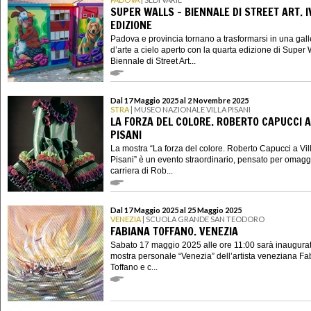
SUPER WALLS - BIENNALE DI STREET ART. I
EDIZIONE
Padova e provincia tornano a trasformarsi in una gall
d’arte a cielo aperto con la quarta edizione di Super W
Biennale di Street Art...
Dal 17 Maggio 2025 al 2 Novembre 2025
STRA
| MUSEO NAZIONALE VILLA PISANI
LA FORZA DEL COLORE. ROBERTO CAPUCCI A
PISANI
La mostra “La forza del colore. Roberto Capucci a Vil
Pisani” è un evento straordinario, pensato per omagg
carriera di Rob...
Dal 17 Maggio 2025 al 25 Maggio 2025
VENEZIA
| SCUOLA GRANDE SAN TEODORO
FABIANA TOFFANO. VENEZIA
Sabato 17 maggio 2025 alle ore 11:00 sarà inaugurat
mostra personale “Venezia” dell’artista veneziana F
Toffano e c...