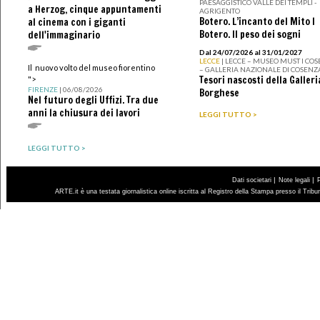
PAESAGGISTICO VALLE DEI TEMPLI -
a Herzog, cinque appuntamenti
AGRIGENTO
Botero. L’incanto del Mito I
al cinema con i giganti
Botero. Il peso dei sogni
dell'immaginario
Dal 24/07/2026 al 31/01/2027
LECCE
| LECCE – MUSEO MUST I CO
Il nuovo volto del museo fiorentino
– GALLERIA NAZIONALE DI COSENZ
Tesori nascosti della Galleri
">
FIRENZE
| 06/08/2026
Borghese
Nel futuro degli Uffizi. Tra due
anni la chiusura dei lavori
LEGGI TUTTO >
LEGGI TUTTO >
|
|
Dati societari
Note legali
ARTE.it è una testata giornalistica online iscritta al Registro della Stampa presso il Trib