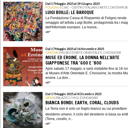
Dal 17 Maggio 2025 al 29 Giugno 2025
FOLIGNO
| CIAC - CENTRO ITALIANO ARTE CONTEMPO
LUIGI BOILLE: LE BAROQUE
La Fondazione Cassa di Risparmio di Foligno rende
omaggio all’artista Luigi Boille, protagonista tra i mag
dell'Informale europeo. La nuova...
Dal 17 Maggio 2025 al 16 Novembre 2025
GENOVA
| MUSEO D'ARTE ORIENTALE E. CHIOSSONE
MUSE ED EROINE. LA DONNA NELL'ARTE
GIAPPONESE TRA '600 E '800
Apre sabato 17 maggio, e sarà visitabile fino al 16 
al Museo d'Arte Orientale E. Chiossone, la mostra M
eroine. La don...
Dal 17 Maggio 2025 al 8 Dicembre 2025
SIENA
| PALAZZO CHIGI ZONDADARI
BIANCA BONDI. EARTH, CORAL, CLOUDS
La Terra non è solo un foglio bianco su cui proiettare i
desiderio umano: il ciclo del desiderio si basa su enti
(Terra, corallo, n...