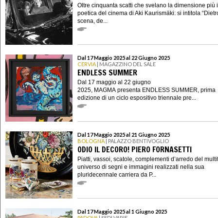
Oltre cinquanta scatti che svelano la dimensione più 
poetica del cinema di Aki Kaurismäki: si intitola “Dietr
scena, de...
Dal 17 Maggio 2025 al 22 Giugno 2025
CERVIA
| MAGAZZINO DEL SALE
ENDLESS SUMMER
Dal 17 maggio al 22 giugno
2025, MAGMA presenta ENDLESS SUMMER, prima
edizione di un ciclo espositivo triennale pre...
Dal 17 Maggio 2025 al 21 Giugno 2025
BOLOGNA
| PALAZZO BENTIVOGLIO
ODIO IL DECORO! PIERO FORNASETTI
Piatti, vassoi, scatole, complementi d’arredo del mult
universo di segni e immagini realizzati nella sua
pluridecennale carriera da P...
Dal 17 Maggio 2025 al 1 Giugno 2025
PADOVA
| SEDI VARIE