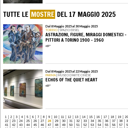
TUTTE LE
MOSTRE
DEL 17 MAGGIO 2025
Dal 8 Maggio 2025 al 30 Maggio 2025
TORINO
| SPAZIO ERSEL
ASTRAZIONI, FIGURE, MIRAGGI DOMESTICI -
PITTORI A TORINO 1900 – 1960
Dal 8 Maggio 2025 al 22 Maggio 2025
PARMA
| MUSEO D’ARTE CINESE
ECHOS OF THE QUIET HEART
1
2
3
4
5
6
7
8
9
10
11
12
13
14
15
16
17
18
19
2
22
23
24
25
26
27
28
29
30
31
32
33
34
35
36
37
38
3
41
42
43
44
45
46
47
48
49
50
51
52
53
54
55
56
57
5