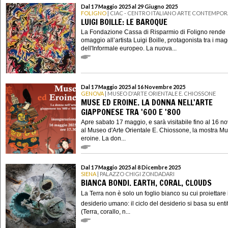
Dal 17 Maggio 2025 al 29 Giugno 2025
FOLIGNO
| CIAC - CENTRO ITALIANO ARTE CONTEMPO
LUIGI BOILLE: LE BAROQUE
La Fondazione Cassa di Risparmio di Foligno rende
omaggio all’artista Luigi Boille, protagonista tra i mag
dell'Informale europeo. La nuova...
Dal 17 Maggio 2025 al 16 Novembre 2025
GENOVA
| MUSEO D'ARTE ORIENTALE E. CHIOSSONE
MUSE ED EROINE. LA DONNA NELL'ARTE
GIAPPONESE TRA '600 E '800
Apre sabato 17 maggio, e sarà visitabile fino al 16 
al Museo d'Arte Orientale E. Chiossone, la mostra M
eroine. La don...
Dal 17 Maggio 2025 al 8 Dicembre 2025
SIENA
| PALAZZO CHIGI ZONDADARI
BIANCA BONDI. EARTH, CORAL, CLOUDS
La Terra non è solo un foglio bianco su cui proiettare i
desiderio umano: il ciclo del desiderio si basa su enti
(Terra, corallo, n...