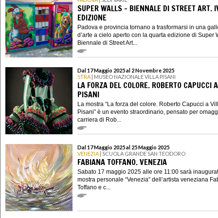
SUPER WALLS - BIENNALE DI STREET ART. I
EDIZIONE
Padova e provincia tornano a trasformarsi in una gall
d’arte a cielo aperto con la quarta edizione di Super W
Biennale di Street Art...
Dal 17 Maggio 2025 al 2 Novembre 2025
STRA
| MUSEO NAZIONALE VILLA PISANI
LA FORZA DEL COLORE. ROBERTO CAPUCCI A
PISANI
La mostra “La forza del colore. Roberto Capucci a Vil
Pisani” è un evento straordinario, pensato per omagg
carriera di Rob...
Dal 17 Maggio 2025 al 25 Maggio 2025
VENEZIA
| SCUOLA GRANDE SAN TEODORO
FABIANA TOFFANO. VENEZIA
Sabato 17 maggio 2025 alle ore 11:00 sarà inaugurat
mostra personale “Venezia” dell’artista veneziana F
Toffano e c...