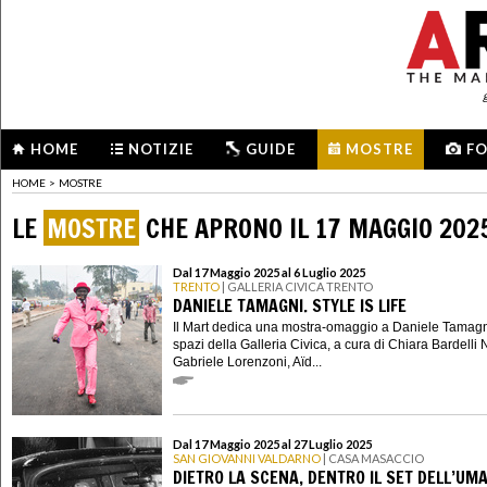
HOME
NOTIZIE
GUIDE
MOSTRE
F
HOME
>
MOSTRE
LE
MOSTRE
CHE APRONO IL 17 MAGGIO 202
Dal 17 Maggio 2025 al 6 Luglio 2025
TRENTO
| GALLERIA CIVICA TRENTO
DANIELE TAMAGNI. STYLE IS LIFE
Il Mart dedica una mostra-omaggio a Daniele Tamagn
spazi della Galleria Civica, a cura di Chiara Bardelli
Gabriele Lorenzoni, Aïd...
Dal 17 Maggio 2025 al 27 Luglio 2025
SAN GIOVANNI VALDARNO
| CASA MASACCIO
DIETRO LA SCENA, DENTRO IL SET DELL’UM