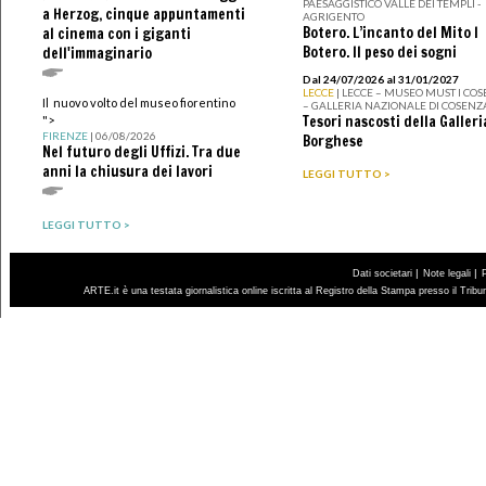
PAESAGGISTICO VALLE DEI TEMPLI -
a Herzog, cinque appuntamenti
AGRIGENTO
Botero. L’incanto del Mito I
al cinema con i giganti
Botero. Il peso dei sogni
dell'immaginario
Dal 24/07/2026 al 31/01/2027
LECCE
| LECCE – MUSEO MUST I CO
Il nuovo volto del museo fiorentino
– GALLERIA NAZIONALE DI COSENZ
Tesori nascosti della Galleri
">
FIRENZE
| 06/08/2026
Borghese
Nel futuro degli Uffizi. Tra due
anni la chiusura dei lavori
LEGGI TUTTO >
LEGGI TUTTO >
|
|
Dati societari
Note legali
ARTE.it è una testata giornalistica online iscritta al Registro della Stampa presso il Trib