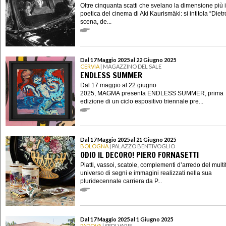
Oltre cinquanta scatti che svelano la dimensione più 
poetica del cinema di Aki Kaurismäki: si intitola “Dietr
scena, de...
Dal 17 Maggio 2025 al 22 Giugno 2025
CERVIA
| MAGAZZINO DEL SALE
ENDLESS SUMMER
Dal 17 maggio al 22 giugno
2025, MAGMA presenta ENDLESS SUMMER, prima
edizione di un ciclo espositivo triennale pre...
Dal 17 Maggio 2025 al 21 Giugno 2025
BOLOGNA
| PALAZZO BENTIVOGLIO
ODIO IL DECORO! PIERO FORNASETTI
Piatti, vassoi, scatole, complementi d’arredo del mult
universo di segni e immagini realizzati nella sua
pluridecennale carriera da P...
Dal 17 Maggio 2025 al 1 Giugno 2025
PADOVA
| SEDI VARIE