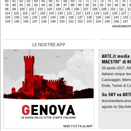
60
61
62
63
64
65
66
67
68
69
70
71
72
73
74
75
76
7
79
80
81
82
83
84
85
86
87
88
89
90
91
92
93
94
95
9
98
99
100
101
102
103
104
105
106
107
108
109
110
111
11
114
115
116
117
118
119
120
121
122
123
124
125
126
127
129
130
131
132
133
134
135
136
137
138
139
140
141
142
144
145
146
147
148
149
150
151
152
153
154
155
156
157
AGGIUNGI E
LE NOSTRE APP
ARTE.it media
MAESTRI" di K
20 aprile 2027, A
italiane cinque do
Caravaggio, Werne
Ende, Turner & Co
Su SKY va AR
documentario prod
agosto su Sky Arte
VEDI TUTTE LE APP
>