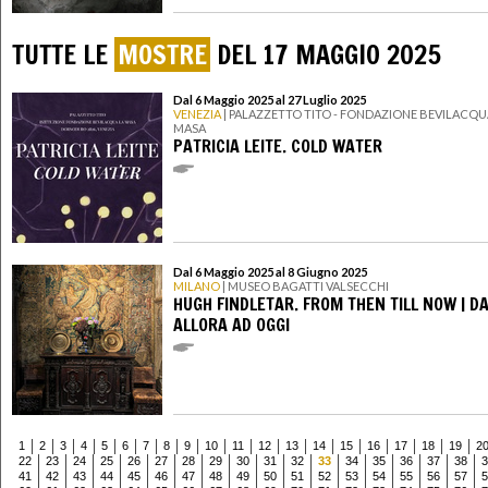
TUTTE LE
MOSTRE
DEL 17 MAGGIO 2025
Dal 6 Maggio 2025 al 27 Luglio 2025
VENEZIA
| PALAZZETTO TITO - FONDAZIONE BEVILACQU
MASA
PATRICIA LEITE. COLD WATER
Dal 6 Maggio 2025 al 8 Giugno 2025
MILANO
| MUSEO BAGATTI VALSECCHI
HUGH FINDLETAR. FROM THEN TILL NOW | D
ALLORA AD OGGI
1
2
3
4
5
6
7
8
9
10
11
12
13
14
15
16
17
18
19
2
22
23
24
25
26
27
28
29
30
31
32
33
34
35
36
37
38
3
41
42
43
44
45
46
47
48
49
50
51
52
53
54
55
56
57
5