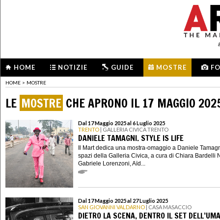
HOME
NOTIZIE
GUIDE
MOSTRE
F
HOME
>
MOSTRE
LE
MOSTRE
CHE APRONO IL 17 MAGGIO 202
Dal 17 Maggio 2025 al 6 Luglio 2025
TRENTO
| GALLERIA CIVICA TRENTO
DANIELE TAMAGNI. STYLE IS LIFE
Il Mart dedica una mostra-omaggio a Daniele Tamagn
spazi della Galleria Civica, a cura di Chiara Bardelli
Gabriele Lorenzoni, Aïd...
Dal 17 Maggio 2025 al 27 Luglio 2025
SAN GIOVANNI VALDARNO
| CASA MASACCIO
DIETRO LA SCENA, DENTRO IL SET DELL’UM