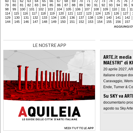
60
61
62
63
64
65
66
67
68
69
70
71
72
73
74
75
76
7
79
80
81
82
83
84
85
86
87
88
89
90
91
92
93
94
95
9
98
99
100
101
102
103
104
105
106
107
108
109
110
111
11
114
115
116
117
118
119
120
121
122
123
124
125
126
127
129
130
131
132
133
134
135
136
137
138
139
140
141
142
144
145
146
147
148
149
150
151
152
153
154
155
156
157
AGGIUNGI E
LE NOSTRE APP
ARTE.it media
MAESTRI" di K
20 aprile 2027, A
italiane cinque do
Caravaggio, Werne
Ende, Turner & Co
Su SKY va AR
documentario prod
agosto su Sky Arte
VEDI TUTTE LE APP
>