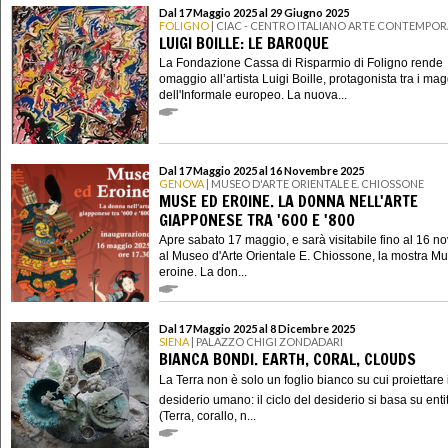
Dal 17 Maggio 2025 al 29 Giugno 2025
FOLIGNO
| CIAC - CENTRO ITALIANO ARTE CONTEMPO
LUIGI BOILLE: LE BAROQUE
La Fondazione Cassa di Risparmio di Foligno rende
omaggio all’artista Luigi Boille, protagonista tra i mag
dell'Informale europeo. La nuova...
Dal 17 Maggio 2025 al 16 Novembre 2025
GENOVA
| MUSEO D'ARTE ORIENTALE E. CHIOSSONE
MUSE ED EROINE. LA DONNA NELL'ARTE
GIAPPONESE TRA '600 E '800
Apre sabato 17 maggio, e sarà visitabile fino al 16 
al Museo d'Arte Orientale E. Chiossone, la mostra M
eroine. La don...
Dal 17 Maggio 2025 al 8 Dicembre 2025
SIENA
| PALAZZO CHIGI ZONDADARI
BIANCA BONDI. EARTH, CORAL, CLOUDS
La Terra non è solo un foglio bianco su cui proiettare i
desiderio umano: il ciclo del desiderio si basa su enti
(Terra, corallo, n...