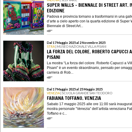
SUPER WALLS - BIENNALE DI STREET ART. I
EDIZIONE
Padova e provincia tornano a trasformarsi in una gall
d’arte a cielo aperto con la quarta edizione di Super W
Biennale di Street Art...
Dal 17 Maggio 2025 al 2 Novembre 2025
STRA
| MUSEO NAZIONALE VILLA PISANI
LA FORZA DEL COLORE. ROBERTO CAPUCCI A
PISANI
La mostra “La forza del colore. Roberto Capucci a Vil
Pisani” è un evento straordinario, pensato per omagg
carriera di Rob...
Dal 17 Maggio 2025 al 25 Maggio 2025
VENEZIA
| SCUOLA GRANDE SAN TEODORO
FABIANA TOFFANO. VENEZIA
Sabato 17 maggio 2025 alle ore 11:00 sarà inaugurat
mostra personale “Venezia” dell’artista veneziana F
Toffano e c...