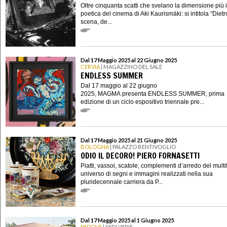
Oltre cinquanta scatti che svelano la dimensione più 
poetica del cinema di Aki Kaurismäki: si intitola “Dietr
scena, de...
Dal 17 Maggio 2025 al 22 Giugno 2025
CERVIA
| MAGAZZINO DEL SALE
ENDLESS SUMMER
Dal 17 maggio al 22 giugno
2025, MAGMA presenta ENDLESS SUMMER, prima
edizione di un ciclo espositivo triennale pre...
Dal 17 Maggio 2025 al 21 Giugno 2025
BOLOGNA
| PALAZZO BENTIVOGLIO
ODIO IL DECORO! PIERO FORNASETTI
Piatti, vassoi, scatole, complementi d’arredo del mult
universo di segni e immagini realizzati nella sua
pluridecennale carriera da P...
Dal 17 Maggio 2025 al 1 Giugno 2025
PADOVA
| SEDI VARIE