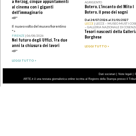
a Herzog, cinque appuntamenti
AGRIGENTO
Botero. L’incanto del Mito I
al cinema con i giganti
Botero. Il peso dei sogni
dell'immaginario
Dal 24/07/2026 al 31/01/2027
LECCE
| LECCE – MUSEO MUST I CO
Il nuovo volto del museo fiorentino
– GALLERIA NAZIONALE DI COSENZ
Tesori nascosti della Galleri
">
FIRENZE
| 06/08/2026
Borghese
Nel futuro degli Uffizi. Tra due
anni la chiusura dei lavori
LEGGI TUTTO >
LEGGI TUTTO >
|
|
Dati societari
Note legali
ARTE.it è una testata giornalistica online iscritta al Registro della Stampa presso il Trib