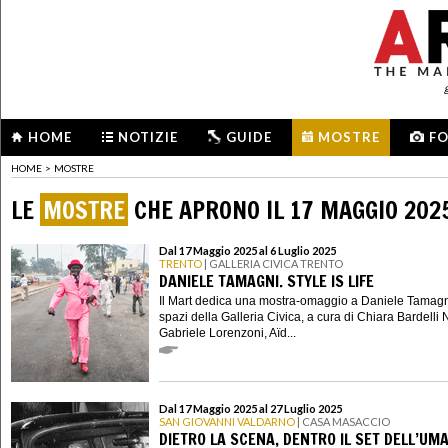
HOME
NOTIZIE
GUIDE
MOSTRE
F
HOME
>
MOSTRE
LE
MOSTRE
CHE APRONO IL 17 MAGGIO 202
Dal 17 Maggio 2025 al 6 Luglio 2025
TRENTO
| GALLERIA CIVICA TRENTO
DANIELE TAMAGNI. STYLE IS LIFE
Il Mart dedica una mostra-omaggio a Daniele Tamagn
spazi della Galleria Civica, a cura di Chiara Bardelli
Gabriele Lorenzoni, Aïd...
Dal 17 Maggio 2025 al 27 Luglio 2025
SAN GIOVANNI VALDARNO
| CASA MASACCIO
DIETRO LA SCENA, DENTRO IL SET DELL’UM