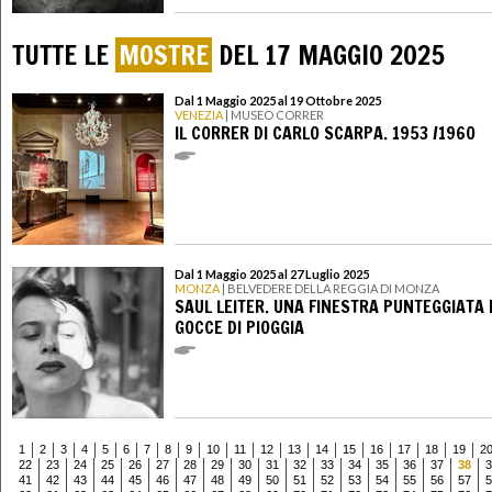
TUTTE LE
MOSTRE
DEL 17 MAGGIO 2025
Dal 1 Maggio 2025 al 19 Ottobre 2025
VENEZIA
| MUSEO CORRER
IL CORRER DI CARLO SCARPA. 1953 /1960
Dal 1 Maggio 2025 al 27 Luglio 2025
MONZA
| BELVEDERE DELLA REGGIA DI MONZA
SAUL LEITER. UNA FINESTRA PUNTEGGIATA 
GOCCE DI PIOGGIA
1
2
3
4
5
6
7
8
9
10
11
12
13
14
15
16
17
18
19
2
22
23
24
25
26
27
28
29
30
31
32
33
34
35
36
37
38
3
41
42
43
44
45
46
47
48
49
50
51
52
53
54
55
56
57
5