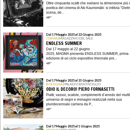
Oltre cinquanta scatti che svelano la dimensione più 
poetica del cinema di Aki Kaurismäki: si intitola “Dietr
scena, de...
Dal 17 Maggio 2025 al 22 Giugno 2025
CERVIA
| MAGAZZINO DEL SALE
ENDLESS SUMMER
Dal 17 maggio al 22 giugno
2025, MAGMA presenta ENDLESS SUMMER, prima
edizione di un ciclo espositivo triennale pre...
Dal 17 Maggio 2025 al 21 Giugno 2025
BOLOGNA
| PALAZZO BENTIVOGLIO
ODIO IL DECORO! PIERO FORNASETTI
Piatti, vassoi, scatole, complementi d’arredo del mult
universo di segni e immagini realizzati nella sua
pluridecennale carriera da P...
Dal 17 Maggio 2025 al 1 Giugno 2025
PADOVA
| SEDI VARIE