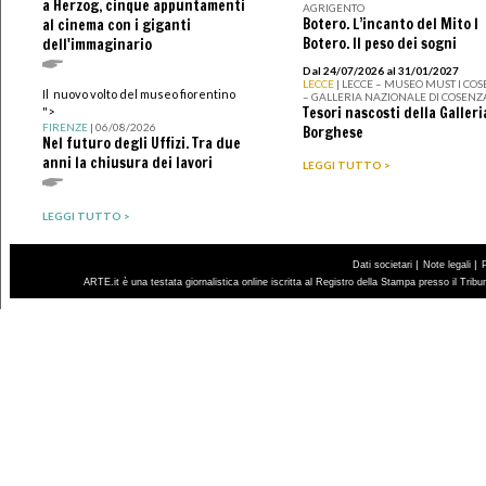
a Herzog, cinque appuntamenti
AGRIGENTO
Botero. L’incanto del Mito I
al cinema con i giganti
Botero. Il peso dei sogni
dell'immaginario
Dal 24/07/2026 al 31/01/2027
LECCE
| LECCE – MUSEO MUST I CO
Il nuovo volto del museo fiorentino
– GALLERIA NAZIONALE DI COSENZ
Tesori nascosti della Galleri
">
FIRENZE
| 06/08/2026
Borghese
Nel futuro degli Uffizi. Tra due
anni la chiusura dei lavori
LEGGI TUTTO >
LEGGI TUTTO >
|
|
Dati societari
Note legali
ARTE.it è una testata giornalistica online iscritta al Registro della Stampa presso il Trib