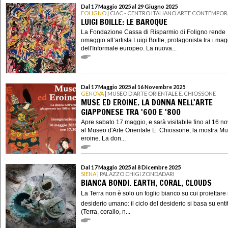
Dal 17 Maggio 2025 al 29 Giugno 2025
FOLIGNO
| CIAC - CENTRO ITALIANO ARTE CONTEMPO
LUIGI BOILLE: LE BAROQUE
La Fondazione Cassa di Risparmio di Foligno rende
omaggio all’artista Luigi Boille, protagonista tra i mag
dell'Informale europeo. La nuova...
Dal 17 Maggio 2025 al 16 Novembre 2025
GENOVA
| MUSEO D'ARTE ORIENTALE E. CHIOSSONE
MUSE ED EROINE. LA DONNA NELL'ARTE
GIAPPONESE TRA '600 E '800
Apre sabato 17 maggio, e sarà visitabile fino al 16 
al Museo d'Arte Orientale E. Chiossone, la mostra M
eroine. La don...
Dal 17 Maggio 2025 al 8 Dicembre 2025
SIENA
| PALAZZO CHIGI ZONDADARI
BIANCA BONDI. EARTH, CORAL, CLOUDS
La Terra non è solo un foglio bianco su cui proiettare i
desiderio umano: il ciclo del desiderio si basa su enti
(Terra, corallo, n...