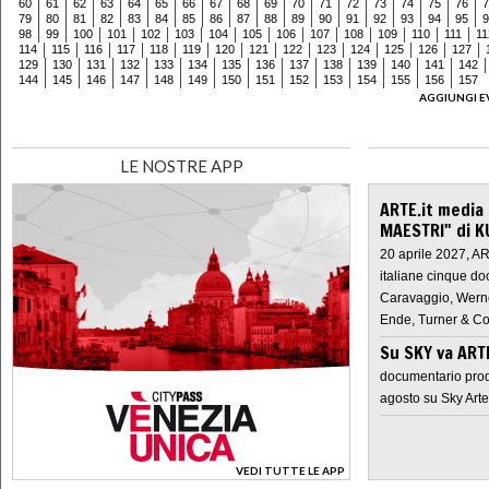
60
61
62
63
64
65
66
67
68
69
70
71
72
73
74
75
76
7
79
80
81
82
83
84
85
86
87
88
89
90
91
92
93
94
95
9
98
99
100
101
102
103
104
105
106
107
108
109
110
111
11
114
115
116
117
118
119
120
121
122
123
124
125
126
127
129
130
131
132
133
134
135
136
137
138
139
140
141
142
144
145
146
147
148
149
150
151
152
153
154
155
156
157
AGGIUNGI E
LE NOSTRE APP
ARTE.it media
MAESTRI" di K
20 aprile 2027, A
italiane cinque do
Caravaggio, Werne
Ende, Turner & Co
Su SKY va AR
documentario prod
agosto su Sky Arte
VEDI TUTTE LE APP
>