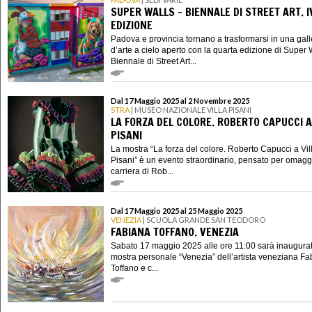
SUPER WALLS - BIENNALE DI STREET ART. I
EDIZIONE
Padova e provincia tornano a trasformarsi in una gall
d’arte a cielo aperto con la quarta edizione di Super W
Biennale di Street Art...
Dal 17 Maggio 2025 al 2 Novembre 2025
STRA
| MUSEO NAZIONALE VILLA PISANI
LA FORZA DEL COLORE. ROBERTO CAPUCCI A
PISANI
La mostra “La forza del colore. Roberto Capucci a Vil
Pisani” è un evento straordinario, pensato per omagg
carriera di Rob...
Dal 17 Maggio 2025 al 25 Maggio 2025
VENEZIA
| SCUOLA GRANDE SAN TEODORO
FABIANA TOFFANO. VENEZIA
Sabato 17 maggio 2025 alle ore 11:00 sarà inaugurat
mostra personale “Venezia” dell’artista veneziana F
Toffano e c...