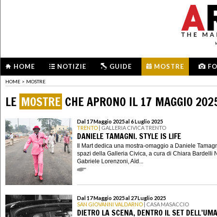
HOME
NOTIZIE
GUIDE
MOSTRE
F
HOME
>
MOSTRE
LE
MOSTRE
CHE APRONO IL 17 MAGGIO 202
Dal 17 Maggio 2025 al 6 Luglio 2025
TRENTO
| GALLERIA CIVICA TRENTO
DANIELE TAMAGNI. STYLE IS LIFE
Il Mart dedica una mostra-omaggio a Daniele Tamagn
spazi della Galleria Civica, a cura di Chiara Bardelli
Gabriele Lorenzoni, Aïd...
Dal 17 Maggio 2025 al 27 Luglio 2025
SAN GIOVANNI VALDARNO
| CASA MASACCIO
DIETRO LA SCENA, DENTRO IL SET DELL’UM