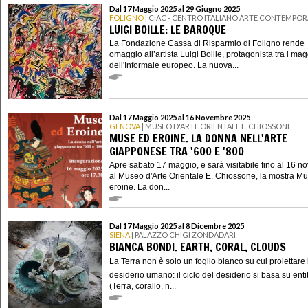
Dal 17 Maggio 2025 al 29 Giugno 2025
FOLIGNO
| CIAC - CENTRO ITALIANO ARTE CONTEMPO
LUIGI BOILLE: LE BAROQUE
La Fondazione Cassa di Risparmio di Foligno rende
omaggio all’artista Luigi Boille, protagonista tra i mag
dell'Informale europeo. La nuova...
Dal 17 Maggio 2025 al 16 Novembre 2025
GENOVA
| MUSEO D'ARTE ORIENTALE E. CHIOSSONE
MUSE ED EROINE. LA DONNA NELL'ARTE
GIAPPONESE TRA '600 E '800
Apre sabato 17 maggio, e sarà visitabile fino al 16 
al Museo d'Arte Orientale E. Chiossone, la mostra M
eroine. La don...
Dal 17 Maggio 2025 al 8 Dicembre 2025
SIENA
| PALAZZO CHIGI ZONDADARI
BIANCA BONDI. EARTH, CORAL, CLOUDS
La Terra non è solo un foglio bianco su cui proiettare i
desiderio umano: il ciclo del desiderio si basa su enti
(Terra, corallo, n...