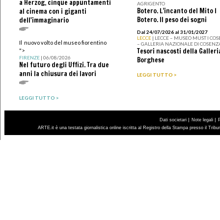
a Herzog, cinque appuntamenti
AGRIGENTO
Botero. L’incanto del Mito I
al cinema con i giganti
Botero. Il peso dei sogni
dell'immaginario
Dal 24/07/2026 al 31/01/2027
LECCE
| LECCE – MUSEO MUST I CO
Il nuovo volto del museo fiorentino
– GALLERIA NAZIONALE DI COSENZ
Tesori nascosti della Galleri
">
FIRENZE
| 06/08/2026
Borghese
Nel futuro degli Uffizi. Tra due
anni la chiusura dei lavori
LEGGI TUTTO >
LEGGI TUTTO >
|
|
Dati societari
Note legali
ARTE.it è una testata giornalistica online iscritta al Registro della Stampa presso il Trib