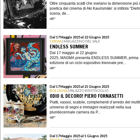
Oltre cinquanta scatti che svelano la dimensione più 
poetica del cinema di Aki Kaurismäki: si intitola “Dietr
scena, de...
Dal 17 Maggio 2025 al 22 Giugno 2025
CERVIA
| MAGAZZINO DEL SALE
ENDLESS SUMMER
Dal 17 maggio al 22 giugno
2025, MAGMA presenta ENDLESS SUMMER, prima
edizione di un ciclo espositivo triennale pre...
Dal 17 Maggio 2025 al 21 Giugno 2025
BOLOGNA
| PALAZZO BENTIVOGLIO
ODIO IL DECORO! PIERO FORNASETTI
Piatti, vassoi, scatole, complementi d’arredo del mult
universo di segni e immagini realizzati nella sua
pluridecennale carriera da P...
Dal 17 Maggio 2025 al 1 Giugno 2025
PADOVA
| SEDI VARIE