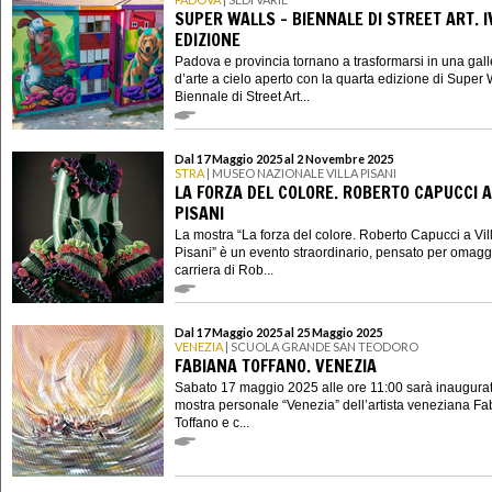
SUPER WALLS - BIENNALE DI STREET ART. I
EDIZIONE
Padova e provincia tornano a trasformarsi in una gall
d’arte a cielo aperto con la quarta edizione di Super W
Biennale di Street Art...
Dal 17 Maggio 2025 al 2 Novembre 2025
STRA
| MUSEO NAZIONALE VILLA PISANI
LA FORZA DEL COLORE. ROBERTO CAPUCCI A
PISANI
La mostra “La forza del colore. Roberto Capucci a Vil
Pisani” è un evento straordinario, pensato per omagg
carriera di Rob...
Dal 17 Maggio 2025 al 25 Maggio 2025
VENEZIA
| SCUOLA GRANDE SAN TEODORO
FABIANA TOFFANO. VENEZIA
Sabato 17 maggio 2025 alle ore 11:00 sarà inaugurat
mostra personale “Venezia” dell’artista veneziana F
Toffano e c...