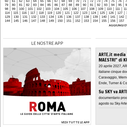
60
61
62
63
64
65
66
67
68
69
70
71
72
73
74
75
76
7
79
80
81
82
83
84
85
86
87
88
89
90
91
92
93
94
95
9
98
99
100
101
102
103
104
105
106
107
108
109
110
111
11
114
115
116
117
118
119
120
121
122
123
124
125
126
127
129
130
131
132
133
134
135
136
137
138
139
140
141
142
144
145
146
147
148
149
150
151
152
153
154
155
156
157
AGGIUNGI E
LE NOSTRE APP
ARTE.it media
MAESTRI" di K
20 aprile 2027, A
italiane cinque do
Caravaggio, Werne
Ende, Turner & Co
Su SKY va AR
documentario prod
agosto su Sky Arte
VEDI TUTTE LE APP
>