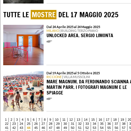
TUTTE LE
MOSTRE
DEL 17 MAGGIO 2025
Dal 24 Aprile 2025 al 24 Maggio 2025
MILANO
| BUILDING TERZO PIANO
UNLOCKED AREA. SERGIO LIMONTA
Dal 19 Aprile 2025 al 5 Ottobre 2025
RICCIONE
| VILLA MUSSOLINI
MARE MAGNUM. DA FERDINANDO SCIANNA 
MARTIN PARR. I FOTOGRAFI MAGNUM E LE
SPIAGGE
1
2
3
4
5
6
7
8
9
10
11
12
13
14
15
16
17
18
19
2
22
23
24
25
26
27
28
29
30
31
32
33
34
35
36
37
38
3
41
42
43
44
45
46
47
48
49
50
51
52
53
54
55
56
57
5