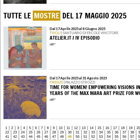
TUTTE LE
MOSTRE
DEL 17 MAGGIO 2025
Dal 17 Aprile 2025 al 8 Giugno 2025
TIVOLI
| SANTUARIO DI ERCOLE VINCITORE
ATELIER.IT / IV EPISODIO
Dal 17 Aprile 2025 al 31 Agosto 2025
FIRENZE
| PALAZZO STROZZI
TIME FOR WOMEN! EMPOWERING VISIONS IN
YEARS OF THE MAX MARA ART PRIZE FOR 
1
2
3
4
5
6
7
8
9
10
11
12
13
14
15
16
17
18
19
2
22
23
24
25
26
27
28
29
30
31
32
33
34
35
36
37
38
3
41
42
43
44
45
46
47
48
49
50
51
52
53
54
55
56
57
5