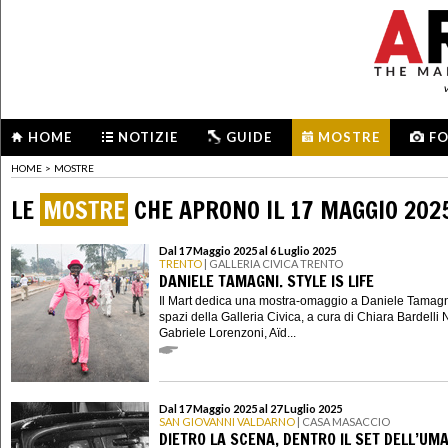
HOME
NOTIZIE
GUIDE
MOSTRE
F
HOME
>
MOSTRE
LE
MOSTRE
CHE APRONO IL 17 MAGGIO 202
Dal 17 Maggio 2025 al 6 Luglio 2025
TRENTO
| GALLERIA CIVICA TRENTO
DANIELE TAMAGNI. STYLE IS LIFE
Il Mart dedica una mostra-omaggio a Daniele Tamagn
spazi della Galleria Civica, a cura di Chiara Bardelli
Gabriele Lorenzoni, Aïd...
Dal 17 Maggio 2025 al 27 Luglio 2025
SAN GIOVANNI VALDARNO
| CASA MASACCIO
DIETRO LA SCENA, DENTRO IL SET DELL’UM