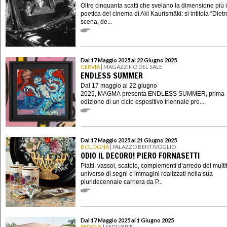
Oltre cinquanta scatti che svelano la dimensione più 
poetica del cinema di Aki Kaurismäki: si intitola “Dietr
scena, de...
Dal 17 Maggio 2025 al 22 Giugno 2025
CERVIA
| MAGAZZINO DEL SALE
ENDLESS SUMMER
Dal 17 maggio al 22 giugno
2025, MAGMA presenta ENDLESS SUMMER, prima
edizione di un ciclo espositivo triennale pre...
Dal 17 Maggio 2025 al 21 Giugno 2025
BOLOGNA
| PALAZZO BENTIVOGLIO
ODIO IL DECORO! PIERO FORNASETTI
Piatti, vassoi, scatole, complementi d’arredo del mult
universo di segni e immagini realizzati nella sua
pluridecennale carriera da P...
Dal 17 Maggio 2025 al 1 Giugno 2025
PADOVA
| SEDI VARIE