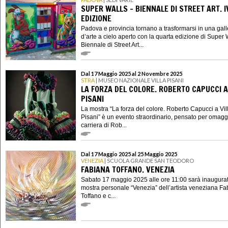
SUPER WALLS - BIENNALE DI STREET ART. I
EDIZIONE
Padova e provincia tornano a trasformarsi in una gall
d’arte a cielo aperto con la quarta edizione di Super W
Biennale di Street Art...
Dal 17 Maggio 2025 al 2 Novembre 2025
STRA
| MUSEO NAZIONALE VILLA PISANI
LA FORZA DEL COLORE. ROBERTO CAPUCCI A
PISANI
La mostra “La forza del colore. Roberto Capucci a Vil
Pisani” è un evento straordinario, pensato per omagg
carriera di Rob...
Dal 17 Maggio 2025 al 25 Maggio 2025
VENEZIA
| SCUOLA GRANDE SAN TEODORO
FABIANA TOFFANO. VENEZIA
Sabato 17 maggio 2025 alle ore 11:00 sarà inaugurat
mostra personale “Venezia” dell’artista veneziana F
Toffano e c...