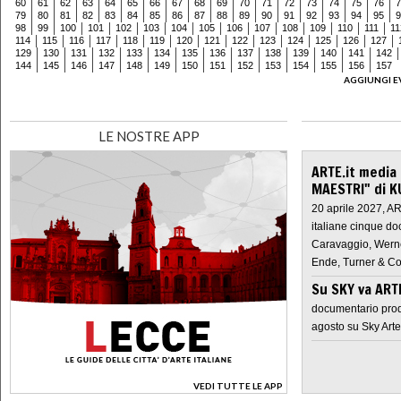
60
61
62
63
64
65
66
67
68
69
70
71
72
73
74
75
76
7
79
80
81
82
83
84
85
86
87
88
89
90
91
92
93
94
95
9
98
99
100
101
102
103
104
105
106
107
108
109
110
111
11
114
115
116
117
118
119
120
121
122
123
124
125
126
127
129
130
131
132
133
134
135
136
137
138
139
140
141
142
144
145
146
147
148
149
150
151
152
153
154
155
156
157
AGGIUNGI E
LE NOSTRE APP
ARTE.it media
MAESTRI" di K
20 aprile 2027, A
italiane cinque do
Caravaggio, Werne
Ende, Turner & Co
Su SKY va AR
documentario prod
agosto su Sky Arte
VEDI TUTTE LE APP
>