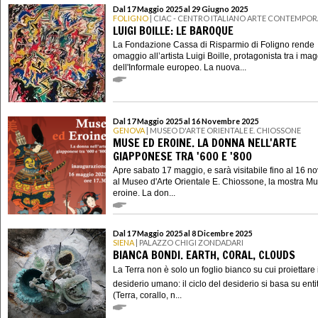
Dal 17 Maggio 2025 al 29 Giugno 2025
FOLIGNO
| CIAC - CENTRO ITALIANO ARTE CONTEMPO
LUIGI BOILLE: LE BAROQUE
La Fondazione Cassa di Risparmio di Foligno rende
omaggio all’artista Luigi Boille, protagonista tra i mag
dell'Informale europeo. La nuova...
Dal 17 Maggio 2025 al 16 Novembre 2025
GENOVA
| MUSEO D'ARTE ORIENTALE E. CHIOSSONE
MUSE ED EROINE. LA DONNA NELL'ARTE
GIAPPONESE TRA '600 E '800
Apre sabato 17 maggio, e sarà visitabile fino al 16 
al Museo d'Arte Orientale E. Chiossone, la mostra M
eroine. La don...
Dal 17 Maggio 2025 al 8 Dicembre 2025
SIENA
| PALAZZO CHIGI ZONDADARI
BIANCA BONDI. EARTH, CORAL, CLOUDS
La Terra non è solo un foglio bianco su cui proiettare i
desiderio umano: il ciclo del desiderio si basa su enti
(Terra, corallo, n...