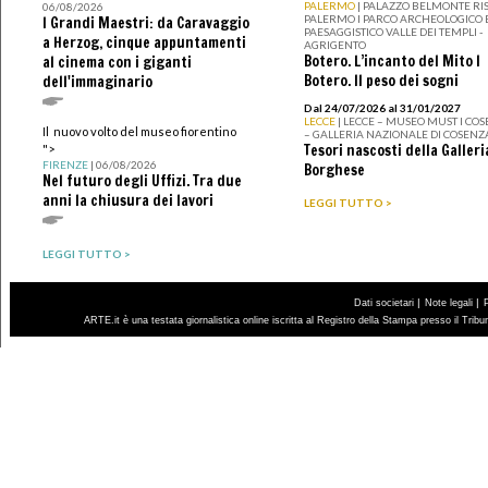
PALERMO
| PALAZZO BELMONTE RIS
06/08/2026
PALERMO I PARCO ARCHEOLOGICO 
I Grandi Maestri: da Caravaggio
PAESAGGISTICO VALLE DEI TEMPLI -
a Herzog, cinque appuntamenti
AGRIGENTO
Botero. L’incanto del Mito I
al cinema con i giganti
Botero. Il peso dei sogni
dell'immaginario
Dal 24/07/2026 al 31/01/2027
LECCE
| LECCE – MUSEO MUST I CO
Il nuovo volto del museo fiorentino
– GALLERIA NAZIONALE DI COSENZ
Tesori nascosti della Galleri
">
FIRENZE
| 06/08/2026
Borghese
Nel futuro degli Uffizi. Tra due
anni la chiusura dei lavori
LEGGI TUTTO >
LEGGI TUTTO >
|
|
Dati societari
Note legali
ARTE.it è una testata giornalistica online iscritta al Registro della Stampa presso il Trib